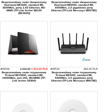
Bezprzewodowy router dwupasmowy
Bezprzewodowy router dwupasmowy
Dual-band BE3600, standard BE,
Dual-band BE6500, standard BE,
3600Mb/s, porty 2,5G Ethernet, MU-
6500Mb/s, 2,5 gigabitowe porty
MIMO (TP-Link Archer BE230
Ethernet (TP-Link Mercusys MR37BE)
(BE3600))
#09539
1 920,00
1 910,00 PLN
#09519
484,00 PLN
Bezprzewodowy router trzypasmowy
Bezprzewodowy router trzypasmowy
Tri-band BE19000, standard BE,
Tri-band BE9300, standard BE,
19000Mb/s, port 10G, MU-MIMO (TP-
9300Mb/s, 2,5 gigabitowe porty
Link Archer GE800)
Ethernet (TP-Link Mercusys MR47BE)