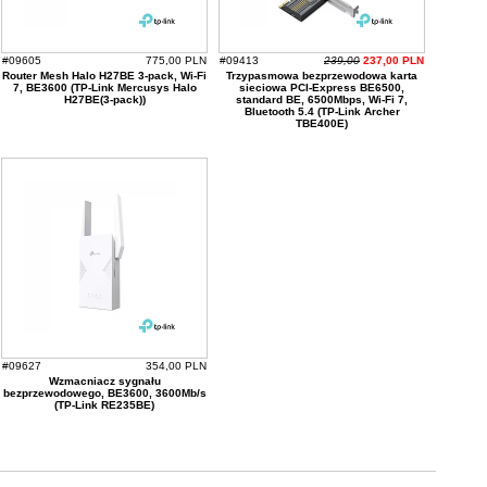
#09605
775,00 PLN
#09413
239,00
237,00 PLN
Router Mesh Halo H27BE 3-pack, Wi-Fi
Trzypasmowa bezprzewodowa karta
7, BE3600 (TP-Link Mercusys Halo
sieciowa PCI-Express BE6500,
H27BE(3-pack))
standard BE, 6500Mbps, Wi-Fi 7,
Bluetooth 5.4 (TP-Link Archer
TBE400E)
#09627
354,00 PLN
Wzmacniacz sygnału
bezprzewodowego, BE3600, 3600Mb/s
(TP-Link RE235BE)