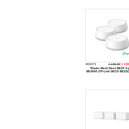
#09373
1 130,00
1 12
Router Mesh Deco BE25 3-
BE3600 (TP-Link DECO BE25(3