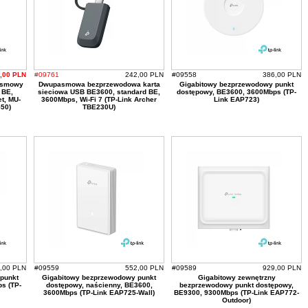
,00 PLN
#09761
242,00 PLN
#09558
386,00 PLN
asmowy
Dwupasmowa bezprzewodowa karta
Gigabitowy bezprzewodowy punkt
 BE,
sieciowa USB BE3600, standard BE,
dostępowy, BE3600, 3600Mbps (TP-
t, MU-
3600Mbps, Wi-Fi 7 (TP-Link Archer
Link EAP723)
50)
TBE230U)
,00 PLN
#09559
552,00 PLN
#09589
929,00 PLN
punkt
Gigabitowy bezprzewodowy punkt
Gigabitowy zewnętrzny
s (TP-
dostępowy, naścienny, BE3600,
bezprzewodowy punkt dostępowy,
3600Mbps (TP-Link EAP725-Wall)
BE9300, 9300Mbps (TP-Link EAP772-
Outdoor)