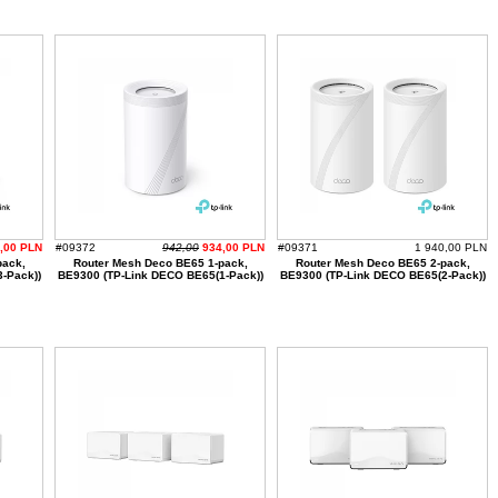
0,00 PLN
#09372
942,00
934,00 PLN
#09371
1 940,00 PLN
pack,
Router Mesh Deco BE65 1-pack,
Router Mesh Deco BE65 2-pack,
-Pack))
BE9300 (TP-Link DECO BE65(1-Pack))
BE9300 (TP-Link DECO BE65(2-Pack))