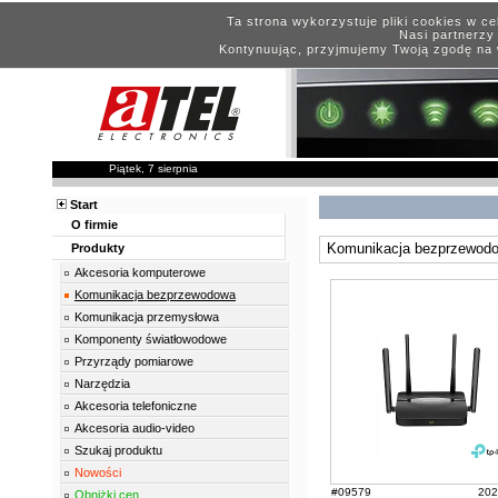
Ta strona wykorzystuje pliki cookies w c
Nasi partnerzy 
Kontynuując, przyjmujemy Twoją zgodę na 
Piątek, 7 sierpnia
Start
O firmie
Komunikacja bezprzewod
Produkty
Akcesoria komputerowe
Komunikacja bezprzewodowa
Komunikacja przemysłowa
Komponenty światłowodowe
Przyrządy pomiarowe
Narzędzia
Akcesoria telefoniczne
Akcesoria audio-video
Szukaj produktu
Nowości
#09579
202
Obniżki cen