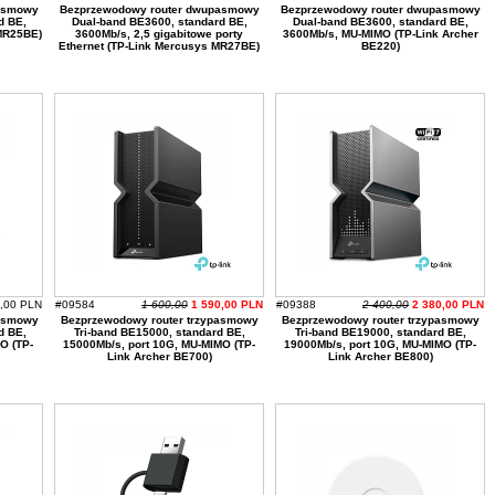
asmowy
Bezprzewodowy router dwupasmowy
Bezprzewodowy router dwupasmowy
d BE,
Dual-band BE3600, standard BE,
Dual-band BE3600, standard BE,
MR25BE)
3600Mb/s, 2,5 gigabitowe porty
3600Mb/s, MU-MIMO (TP-Link Archer
Ethernet (TP-Link Mercusys MR27BE)
BE220)
,00 PLN
#09584
1 600,00
1 590,00 PLN
#09388
2 400,00
2 380,00 PLN
asmowy
Bezprzewodowy router trzypasmowy
Bezprzewodowy router trzypasmowy
d BE,
Tri-band BE15000, standard BE,
Tri-band BE19000, standard BE,
O (TP-
15000Mb/s, port 10G, MU-MIMO (TP-
19000Mb/s, port 10G, MU-MIMO (TP-
Link Archer BE700)
Link Archer BE800)