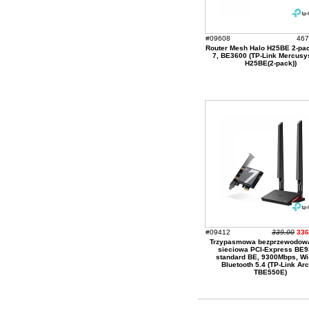
#09608
467
Router Mesh Halo H25BE 2-pac
7, BE3600 (TP-Link Mercusy
H25BE(2-pack))
#09412
339,00
336
Trzypasmowa bezprzewodowa
sieciowa PCI-Express BE9
standard BE, 9300Mbps, Wi-
Bluetooth 5.4 (TP-Link Ar
TBE550E)