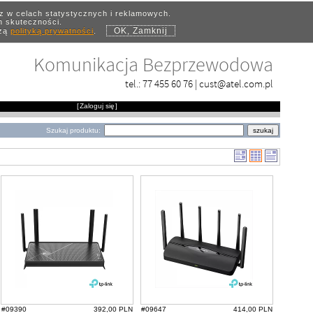
az w celach statystycznych i reklamowych.
ch skuteczności.
OK, Zamknij
szą
polityką prywatności
.
Komunikacja Bezprzewodowa
tel.:
77 455 60 76
|
cust@atel.com.pl
[
Zaloguj się
]
Szukaj produktu:
#09390
392,00 PLN
#09647
414,00 PLN