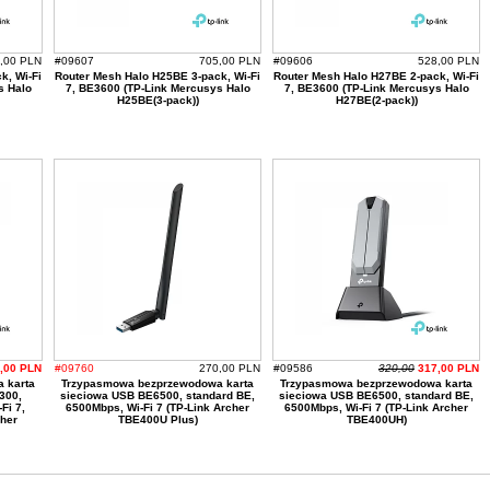
,00 PLN
#09607
705,00 PLN
#09606
528,00 PLN
k, Wi-Fi
Router Mesh Halo H25BE 3-pack, Wi-Fi
Router Mesh Halo H27BE 2-pack, Wi-Fi
s Halo
7, BE3600 (TP-Link Mercusys Halo
7, BE3600 (TP-Link Mercusys Halo
H25BE(3-pack))
H27BE(2-pack))
,00 PLN
#09760
270,00 PLN
#09586
320,00
317,00 PLN
 karta
Trzypasmowa bezprzewodowa karta
Trzypasmowa bezprzewodowa karta
300,
sieciowa USB BE6500, standard BE,
sieciowa USB BE6500, standard BE,
Fi 7,
6500Mbps, Wi-Fi 7 (TP-Link Archer
6500Mbps, Wi-Fi 7 (TP-Link Archer
cher
TBE400U Plus)
TBE400UH)