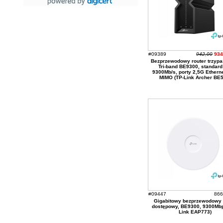
#09389
942,00
934
Bezprzewodowy router trzyp
Tri-band BE9300, standard
9300Mb/s, porty 2,5G Etherne
MIMO (TP-Link Archer BE5
#09447
866
Gigabitowy bezprzewodowy 
dostępowy, BE9300, 9300Mbp
Link EAP773)