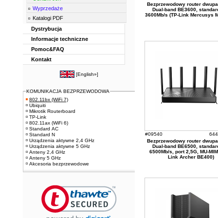
Bezprzewodowy router dwup
Wyprzedaże
Dual-band BE3600, standar
3600Mb/s (TP-Link Mercusys 
Katalogi PDF
Dystrybucja
Informacje techniczne
Pomoc&FAQ
Kontakt
[
English»
]
KOMUNIKACJA BEZPRZEWODOWA
802.11bx (WiFi 7)
Ubiquiti
Mikrotik Routerboard
TP-Link
802.11ax (WiFi 6)
Standard AC
#09540
644
Standard N
Urządzenia aktywne 2,4 GHz
Bezprzewodowy router dwup
Urządzenia aktywne 5 GHz
Dual-band BE6500, standar
6500Mb/s, port 2,5G, MU-MIM
Anteny 2,4 GHz
Link Archer BE400)
Anteny 5 GHz
Akcesoria bezprzewodowe