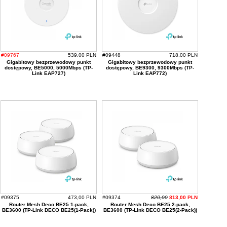
#09767
539,00 PLN
#09448
718,00 PLN
Gigabitowy bezprzewodowy punkt
Gigabitowy bezprzewodowy punkt
dostępowy, BE5000, 5000Mbps (TP-
dostępowy, BE9300, 9300Mbps (TP-
Link EAP727)
Link EAP772)
#09375
473,00 PLN
#09374
820,00
813,00 PLN
Router Mesh Deco BE25 1-pack,
Router Mesh Deco BE25 2-pack,
BE3600 (TP-Link DECO BE25(1-Pack))
BE3600 (TP-Link DECO BE25(2-Pack))