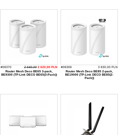
#09370
2 640,00
2 620,00 PLN
#09369
3 830,00 PLN
Router Mesh Deco BE65 3-pack,
Router Mesh Deco BE85 2-pack,
BE9300 (TP-Link DECO BE65(3-Pack))
BE19000 (TP-Link DECO BE85(2-
Pack))