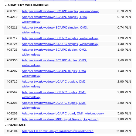
» ADAPTERY WIELOMODOWE
#08720
Adapter światłowodowy SC/UPC simplex, wielomodowy
0,70 PLN
#04210
Adapter światłowodowy SC/UPC simplex, OM4,
0,70 PLN
wielomodowy
#04211
Adapter światłowodowy SC/UPC simplex, OM3,
0,74 PLN
wielomodowy
#08712
Adapter światłowodowy LC/UPC simplex, wielomodowy
1,20 PLN
#08726
Adapter światłowodowy ST/UPC simplex, wielomodowy
1,30 PLN
#08723
Adapter światłowodowy SC/UPC duplex, OM2,
1,40 PLN
wielomodowy
#08355
Adapter światłowodowy SC/UPC duplex, OM3,
1,40 PLN
wielomodowy
#04207
Adapter światłowodowy SC/UPC duplex, OM4,
1,40 PLN
wielomodowy
#08715
Adapter światłowodowy LC/UPC duplex, OM2,
2,00 PLN
wielomodowy
#08569
Adapter światłowodowy LC/UPC duplex, OM3,
2,00 PLN
wielomodowy
#04208
Adapter światłowodowy LC/UPC duplex, OM4,
2,00 PLN
wielomodowy
#04209
Adapter światłowodowy LC/UPC quad, OM4, wielomodowy
5,00 PLN
#04194
Adapter światłowodowy MPO, typ A (key-up, key-down)
7,00 PLN
» POZOSTAŁE
#04104
Adapter LC do wizualnych lokalizatorów uszkodzeń
35,00 PLN