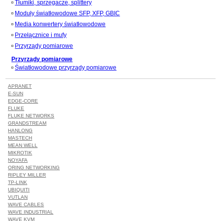
Tłumiki, sprzęgacze, splittery
Moduły światłowodowe SFP, XFP, GBIC
Media konwertery światłowodowe
Przełącznice i mufy
Przyrządy pomiarowe
Przyrządy pomiarowe
Światłowodowe przyrządy pomiarowe
APRANET
E-SUN
EDGE-CORE
FLUKE
FLUKE NETWORKS
GRANDSTREAM
HANLONG
MASTECH
MEAN WELL
MIKROTIK
NOYAFA
ORING NETWORKING
RIPLEY MILLER
TP-LINK
UBIQUITI
VUTLAN
WAVE CABLES
WAVE INDUSTRIAL
WAVE KVM