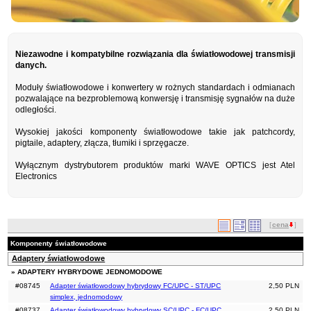
Niezawodne i kompatybilne rozwiązania dla światłowodowej transmisji
danych.
Moduły światłowodowe i konwertery w rożnych standardach i odmianach
pozwalające na bezproblemową konwersję i transmisję sygnałów na duże
odległości.
Wysokiej jakości komponenty światłowodowe takie jak patchcordy,
pigtaile, adaptery, złącza, tłumiki i sprzęgacze.
Wyłącznym dystrybutorem produktów marki WAVE OPTICS jest Atel
Electronics
[
cena
]
Komponenty światłowodowe
Adaptery światłowodowe
» ADAPTERY HYBRYDOWE JEDNOMODOWE
#08745
Adapter światłowodowy hybrydowy FC/UPC - ST/UPC
2,50 PLN
simplex, jednomodowy
#08737
Adapter światłowodowy hybrydowy SC/UPC - FC/UPC
2,50 PLN