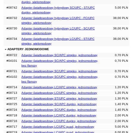
duplex, wielomodowy
#08742
Adapter światłowodowy hybrydowy SC/UPC - ST/UPC
5,00 PLN
duplex, wielomodowy
#08732
Adapter światłowodowy hybrydowy LC/UPC - FC/UPC
38,00 PLN
simplex, wielomodowy
#08730
Adapter światłowodowy hybrydowy LC/UPC - SC/UPC
38,00 PLN
simplex, wielomodowy
#08734
Adapter światłowodowy hybrydowy LC/UPC - ST/UPC
38,00 PLN
simplex, wielomodowy
» ADAPTERY JEDNOMODOWE
#08722
Adapter światłowodowy SC/APC simplex, jednomodowy
0,70 PLN
#04101
Adapter światłowodowy SC/APC simplex, jednomodowy,
0,70 PLN
bez flanszy
#08721
Adapter światłowodowy SC/UPC simplex, jednomodowy
0,70 PLN
#04102
Adapter światłowodowy SC/UPC simplex, jednomodowy,
0,70 PLN
bez flanszy
#08714
Adapter światłowodowy LC/APC simplex, jednomodowy
1,20 PLN
#08713
Adapter światłowodowy LC/UPC simplex, jednomodowy
1,20 PLN
#08727
Adapter światłowodowy ST/UPC simplex, jednomodowy
1,30 PLN
#08725
Adapter światłowodowy SC/APC duplex, jednomodowy
1,40 PLN
#08724
Adapter światłowodowy SC/UPC duplex, jednomodowy
1,40 PLN
#08718
Adapter światłowodowy LC/APC duplex, jednomodowy
2,00 PLN
#08716
Adapter światłowodowy LC/UPC duplex, jednomodowy
2,00 PLN
#08717
Adapter światłowodowy LC/UPC quad, jednomodowy
5,00 PLN
#08719
Adapter światłowodowy LC/APC quad, jednomodowy
6,00 PLN