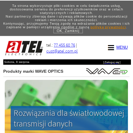
Ta strona wykorzystuje pliki cookies w celu świadczenia usług,
dostosowania serwisu do preferencji użytkowników oraz w celach
statystycznych i reklamowych.
Nasi partnerzy zbierają dane i używają plików cookie do personalizacji
reklam i mierzenia ich skuteczności.
Kontynuując, przyjmujemy Twoją zgodę na wdrażanie plików cookies i ich
zapisane w pamięci urządzenia zgodnie z naszą
polityką prywatności
.
OK, Zamknij
tel.:
77 455 60 76
|
MENU
cust@atel.com.pl
Sobota, 8 sierpnia
[
Zaloguj się
]
Produkty marki WAVE OPTICS
Rozwiązania dla światłowodowej
transmisji danych