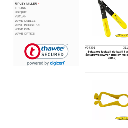
RIPLEY MILLER
»
TP-LINK
UBIQUITI
VUTLAN
WAVE CABLES
WAVE INDUSTRIAL
WAVE KVM
WAVE OPTICS
#04301
311
Ściągacz izolacji do kabli i 
światłowodowych (Ripley Mille
250-J)