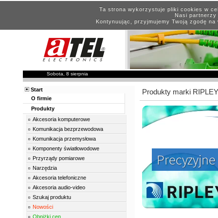
Ta strona wykorzystuje pliki cookies w c
Nasi partnerzy 
Kontynuując, przyjmujemy Twoją zgodę na 
Sobota, 8 sierpnia
Start
Produkty marki RIPLE
O firmie
Produkty
Akcesoria komputerowe
Komunikacja bezprzewodowa
Komunikacja przemysłowa
Komponenty światłowodowe
Precyzyjne
Przyrządy pomiarowe
Narzędzia
Akcesoria telefoniczne
Akcesoria audio-video
Szukaj produktu
Nowości
Obniżki cen