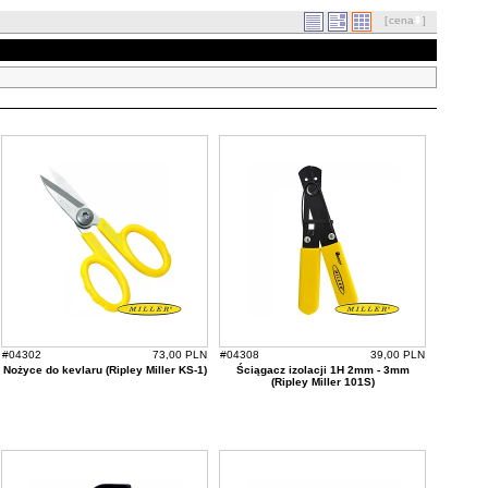
[
cena
]
#04302
73,00 PLN
#04308
39,00 PLN
Nożyce do kevlaru (Ripley Miller KS-1)
Ściągacz izolacji 1H 2mm - 3mm
(Ripley Miller 101S)