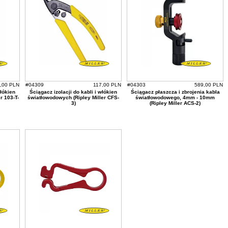
,00 PLN
#04309
117,00 PLN
#04303
589,00 PLN
włókien
Ściągacz izolacji do kabli i włókien
Ściągacz płaszcza i zbrojenia kabla
r 103-T-
światłowodowych (Ripley Miller CFS-
światłowodowego, 4mm - 10mm
3)
(Ripley Miller ACS-2)