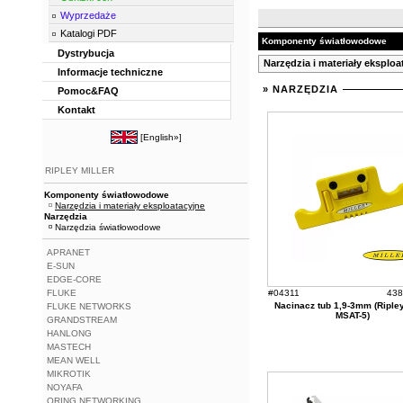
Wyprzedaże
Katalogi PDF
Komponenty światłowodowe
Dystrybucja
Narzędzia i materiały eksploa
Informacje techniczne
» NARZĘDZIA
Pomoc&FAQ
Kontakt
[
English»
]
RIPLEY MILLER
Komponenty światłowodowe
Narzędzia i materiały eksploatacyjne
Narzędzia
Narzędzia światłowodowe
APRANET
E-SUN
EDGE-CORE
FLUKE
#04311
438
Nacinacz tub 1,9-3mm (Ripley
FLUKE NETWORKS
MSAT-5)
GRANDSTREAM
HANLONG
MASTECH
MEAN WELL
MIKROTIK
NOYAFA
ORING NETWORKING