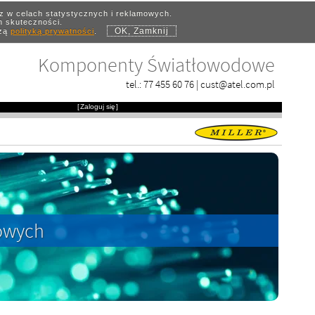
az w celach statystycznych i reklamowych.
ch skuteczności.
OK, Zamknij
szą
polityką prywatności
.
Komponenty Światłowodowe
tel.:
77 455 60 76
|
cust@atel.com.pl
[
Zaloguj się
]
dowych