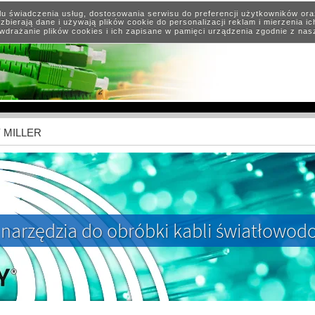
elu świadczenia usług, dostosowania serwisu do preferencji użytkowników or
zbierają dane i używają plików cookie do personalizacji reklam i mierzenia i
wdrażanie plików cookies i ich zapisane w pamięci urządzenia zgodnie z na
Y MILLER
 narzędzia do obróbki kabli światłowo