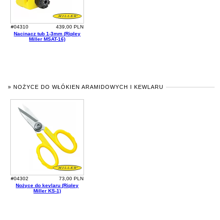
#04310
439,00 PLN
Nacinacz tub 1-3mm (Ripley
Miller MSAT-16)
» NOŻYCE DO WŁÓKIEN ARAMIDOWYCH I KEWLARU
#04302
73,00 PLN
Nożyce do kevlaru (Ripley
Miller KS-1)