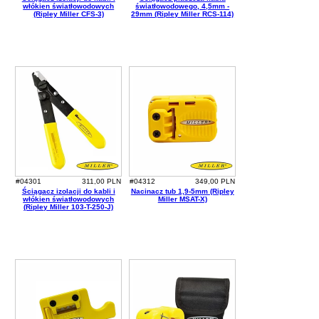
włókien światłowodowych
światłowodowego, 4,5mm -
(Ripley Miller CFS-3)
29mm (Ripley Miller RCS-114)
#04301
311,00 PLN
#04312
349,00 PLN
Ściągacz izolacji do kabli i
Nacinacz tub 1,9-5mm (Ripley
włókien światłowodowych
Miller MSAT-X)
(Ripley Miller 103-T-250-J)