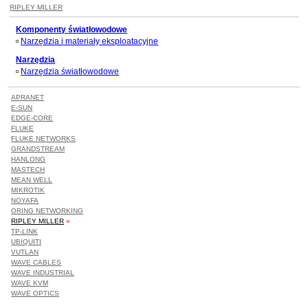
RIPLEY MILLER
Komponenty światłowodowe
Narzędzia i materiały eksploatacyjne
Narzędzia
Narzędzia światłowodowe
APRANET
E-SUN
EDGE-CORE
FLUKE
FLUKE NETWORKS
GRANDSTREAM
HANLONG
MASTECH
MEAN WELL
MIKROTIK
NOYAFA
ORING NETWORKING
RIPLEY MILLER
»
TP-LINK
UBIQUITI
VUTLAN
WAVE CABLES
WAVE INDUSTRIAL
WAVE KVM
WAVE OPTICS