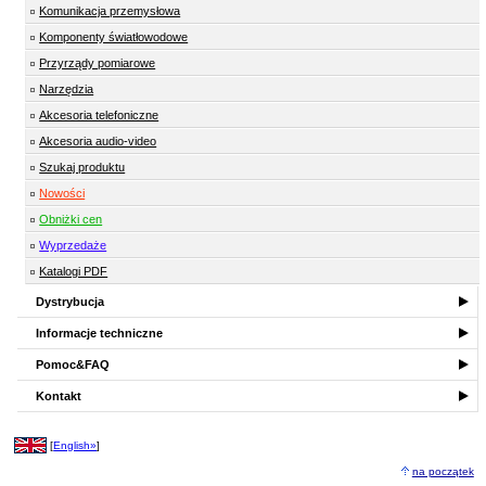
Komunikacja przemysłowa
Komponenty światłowodowe
Przyrządy pomiarowe
Narzędzia
Akcesoria telefoniczne
Akcesoria audio-video
Szukaj produktu
Nowości
Obniżki cen
Wyprzedaże
Katalogi PDF
Dystrybucja
Informacje techniczne
Pomoc&FAQ
Kontakt
[
English»
]
na początek