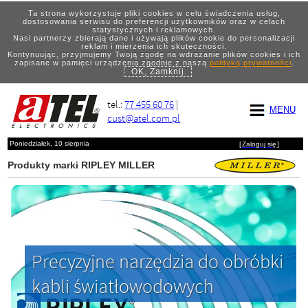
Ta strona wykorzystuje pliki cookies w celu świadczenia usług,
dostosowania serwisu do preferencji użytkowników oraz w celach
statystycznych i reklamowych.
Nasi partnerzy zbierają dane i używają plików cookie do personalizacji
reklam i mierzenia ich skuteczności.
Kontynuując, przyjmujemy Twoją zgodę na wdrażanie plików cookies i ich
zapisane w pamięci urządzenia zgodnie z naszą
polityką prywatności
.
OK, Zamknij
tel.:
77 455 60 76
|
MENU
cust@atel.com.pl
Poniedziałek, 10 sierpnia
[
Zaloguj się
]
Produkty marki RIPLEY MILLER
Precyzyjne narzędzia do obróbki
kabli światłowodowych