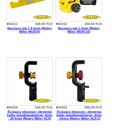
#04311
438,00 PLN
#04310
439,00 PLN
Nacinacz tub 1,9-3mm (Ripley
Nacinacz tub 1-3mm (Ripley
Miller MSAT-5)
Miller MSAT-16)
#04304
539,00 PLN
#04303
589,00 PLN
Ściągacz płaszcza i zbrojenia
Ściągacz płaszcza i zbrojenia
kabla światłowodowego, 8mm
kabla światłowodowego, 4mm
- 28,6mm (Ripley Miller ACS)
- 10mm (Ripley Miller ACS-2)