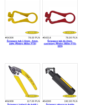
#04306
78,00 PLN
#04314
78,00 PLN
Ściągacz tub 1,6mm - 6mm,
Ściągacz tub do 2mm,
żółty (Ripley Miller FTS)
czerwony (Ripley Miller FTS-
005)
#04309
117,00 PLN
#04300
192,00 PLN
Ściągacz izolacji do kabli i
Ściągacz płaszcza kabla