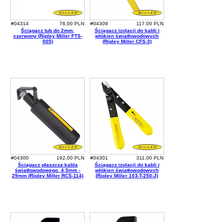
#04314
78,00 PLN
#04309
117,00 PLN
Ściągacz tub do 2mm,
Ściągacz izolacji do kabli i
czerwony (Ripley Miller FTS-
włókien światłowodowych
005)
(Ripley Miller CFS-3)
#04300
192,00 PLN
#04301
311,00 PLN
Ściągacz płaszcza kabla
Ściągacz izolacji do kabli i
światłowodowego, 4,5mm -
włókien światłowodowych
29mm (Ripley Miller RCS-114)
(Ripley Miller 103-T-250-J)