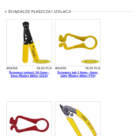
» ŚCIĄGACZE PŁASZCZA I IZOLACJI
#04308
39,00 PLN
#04306
78,00 PLN
Ściągacz izolacji 1H 2mm -
Ściągacz tub 1,6mm - 6mm,
3mm (Ripley Miller 101S)
żółty (Ripley Miller FTS)