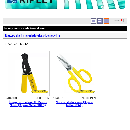
[
cena
]
Komponenty światłowodowe
Narzędzia i materiały eksploatacyjne
» NARZĘDZIA
#04308
39,00 PLN
#04302
73,00 PLN
Ściągacz izolacji 1H 2mm -
Nożyce do kevlaru (Ripley
3mm (Ripley Miller 101S)
Miller KS-1)