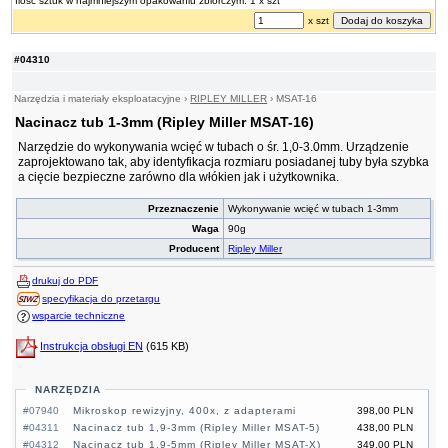
Ilość sztuk w najmniejszym opakowaniu zbiorczym: 1 x szt
x szt
#04310
Narzędzia i materiały eksploatacyjne
›
RIPLEY MILLER
›
MSAT-16
Nacinacz tub 1-3mm (Ripley Miller MSAT-16)
Narzędzie do wykonywania wcięć w tubach o śr. 1,0-3.0mm. Urządzenie
zaprojektowano tak, aby identyfikacja rozmiaru posiadanej tuby była szybka
a cięcie bezpieczne zarówno dla włókien jak i użytkownika.
Przeznaczenie
Wykonywanie wcięć w tubach 1-3mm
Waga
90g
Producent
Ripley Miller
drukuj do PDF
specyfikacja do przetargu
wsparcie techniczne
Instrukcja obsługi EN
(615 KB)
NARZĘDZIA
#07940
Mikroskop rewizyjny, 400x, z adapterami
398,00 PLN
#04311
Nacinacz tub 1,9-3mm (Ripley Miller MSAT-5)
438,00 PLN
#04312
Nacinacz tub 1,9-5mm (Ripley Miller MSAT-X)
349,00 PLN