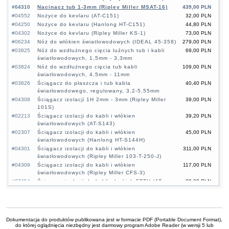
#04310
Nacinacz tub 1-3mm (Ripley Miller MSAT-16)
439,00 PLN
#04552
Nożyce do kevlaru (AT-C151)
32,00 PLN
#04250
Nożyce do kevlaru (Hanlong HT-C151)
44,80 PLN
#04302
Nożyce do kevlaru (Ripley Miller KS-1)
73,00 PLN
#06234
Nóż do włókien światłowodowych (IDEAL 45-358)
279,00 PLN
#03825
Nóż do wzdłużnego cięcia luźnych tub i kabli
69,00 PLN
światłowodowych, 1,5mm - 3,3mm
#03824
Nóż do wzdłużnego cięcia tub kabli
109,00 PLN
światłowodowych, 4,5mm - 11mm
#03826
Ściągacz do płaszcza i tub kabla
40,40 PLN
światłowodowego, regulowany, 3,2-5,55mm
#04308
Ściągacz izolacji 1H 2mm - 3mm (Ripley Miller
39,00 PLN
101S)
#02213
Ściągacz izolacji do kabli i włókien
39,20 PLN
światłowodowych (AT-S143)
#02307
Ściągacz izolacji do kabli i włókien
45,00 PLN
światłowodowych (Hanlong HT-S144H)
#04301
Ściągacz izolacji do kabli i włókien
311,00 PLN
światłowodowych (Ripley Miller 103-T-250-J)
#04309
Ściągacz izolacji do kabli i włókien
117,00 PLN
światłowodowych (Ripley Miller CFS-3)
#07454
Ściągacz izolacji do kabli płaskich FTTH (AT-
39,00 PLN
S3139)
#04303
Ściągacz płaszcza i zbrojenia kabla
589,00 PLN
światłowodowego, 4mm - 10mm (Ripley Miller
ACS-2)
Dokumentacja do produktów publikowana jest w formacie PDF (Portable Document Format),
#04304
Ściągacz płaszcza i zbrojenia kabla
539,00 PLN
do której oglądnięcia niezbędny jest darmowy program Adobe Reader (w wersji 5 lub