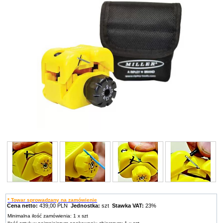
* Towar sprowadzany na zamówienie
Cena netto:
439,00 PLN
Jednostka:
szt
Stawka VAT:
23%
Minimalna ilość zamówienia: 1 x szt