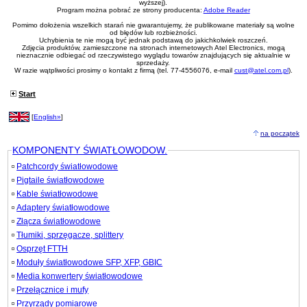
światłowodowego, 8mm - 28,6mm (Ripley Miller
wyższej).
Program można pobrać ze strony producenta:
Adobe Reader
ACS)
#04300
Ściągacz płaszcza kabla światłowodowego,
192,00 PLN
Pomimo dołożenia wszelkich starań nie gwarantujemy, że publikowane materiały są wolne
4,5mm - 29mm (Ripley Miller RCS-114)
od błędów lub rozbieżności.
Uchybienia te nie mogą być jednak podstawą do jakichkolwiek roszczeń.
#04306
Ściągacz tub 1,6mm - 6mm, żółty (Ripley Miller
78,00 PLN
Zdjęcia produktów, zamieszczone na stronach internetowych Atel Electronics, mogą
FTS)
nieznacznie odbiegać od rzeczywistego wyglądu towarów znajdujących się aktualnie w
sprzedaży.
#04314
Ściągacz tub do 2mm, czerwony (Ripley Miller
78,00 PLN
W razie wątpliwości prosimy o kontakt z firmą (tel. 77-4556076, e-mail
cust@atel.com.pl
).
FTS-005)
#03821
Zestaw do obróbki kabli światłowodowych
1 490,00 PLN
Start
[
English»
]
na początek
KOMPONENTY ŚWIATŁOWODOW.
Patchcordy światłowodowe
Pigtaile światłowodowe
Kable światłowodowe
Adaptery światłowodowe
Złącza światłowodowe
Tłumiki, sprzęgacze, splittery
Osprzęt FTTH
Moduły światłowodowe SFP, XFP, GBIC
Media konwertery światłowodowe
Przełącznice i mufy
Przyrządy pomiarowe