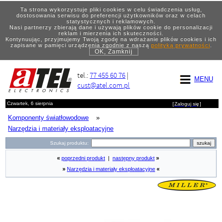
Ta strona wykorzystuje pliki cookies w celu świadczenia usług,
dostosowania serwisu do preferencji użytkowników oraz w celach
statystycznych i reklamowych.
Nasi partnerzy zbierają dane i używają plików cookie do personalizacji
reklam i mierzenia ich skuteczności.
Kontynuując, przyjmujemy Twoją zgodę na wdrażanie plików cookies i ich
zapisane w pamięci urządzenia zgodnie z naszą
polityką prywatności
.
OK, Zamknij
tel.:
77 455 60 76
|
MENU
cust@atel.com.pl
Czwartek, 6 sierpnia
[
Zaloguj się
]
Komponenty światłowodowe
»
Narzędzia i materiały eksploatacyjne
Szukaj produktu:
«
poprzedni produkt
|
następny produkt
»
»
Narzędzia i materiały eksploatacyjne
«