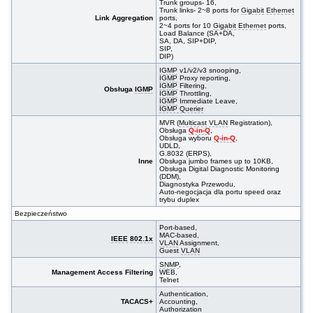
Trunk groups- 16,
Trunk links- 2~8 ports for
Gigabit
Ethernet
Link Aggregation
ports,
2~4 ports for 10
Gigabit
Ethernet
ports,
Load Balance (SA+DA,
SA, DA, SIP+DIP,
SIP,
DIP)
IGMP
v1/v2/v3 snooping,
IGMP
Proxy reporting,
IGMP
Filtering,
Obsługa
IGMP
IGMP
Throttling,
IGMP
Immediate Leave,
IGMP Querier
MVR (
Multicast
VLAN
Registration),
Obsługa
Q-in-Q
,
Obsługa wyboru
Q-in-Q
,
UDLD,
G.8032 (ERPS),
Inne
Obsługa jumbo frames up to 10KB,
Obsługa Digital Diagnostic Monitoring
(DDM),
Diagnostyka Przewodu,
Auto-negocjacja dla portu speed oraz
trybu duplex
Bezpieczeństwo
Port-based,
MAC-based,
IEEE
802.1x
VLAN
Assignment,
Guest
VLAN
SNMP
,
Management Access Filtering
WEB,
Telnet
Authentication,
TACACS+
Accounting,
Authorization