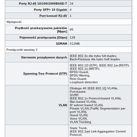
Porty
RJ-45
10/100/1000BASE-T
24
Porty
SFP
+ 10
Gigabit
4
Port
konsoli
RJ-45
1
Wydajność
Prędkość przekazywania pakietów
95
[Mpps]
Pojemność przełączania [Gbps]
128
SDRAM
512MB
Przełączniki warstwy 2
IEEE
802.3x
dla trybu full duplex,
Sterownie przepływem danych
Back-Pressure
dla trybu half duplex
IEEE
802.1D
(
STP
).
IEEE 802.1w
(
RSTP
),
IEEE
802.1s
(MSTP),
BPDU Guard,
Spanning Tree
Protocol (
STP
)
BPDU filtering,
Root Guard,
Loopback detection
Obsługa 4K
IEEE
802.1Q
VLANs,
Port-based,
GVRP
,
IEEE
802.1v
Protocol-based VLANs,
Mac-based VLANs,
VLAN
IP
subnet based
VLAN
,
Private
VLAN
(Traffic Segmentation per
port/
VLAN
),
Guest
VLAN
,
Voice
VLAN
,
VLAN
Trunking
Static Trunk,
IEEE
802.3ad
Link Aggregation Control
Protocol,