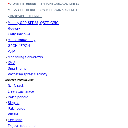
GIGABIT ETHERNET / SWITCHE ZARZĄDZALNE L2
GIGABIT ETHERNET / SWITCHE ZARZĄDZALNE L3
10-GIGABIT ETHERNET
Moduły SFP, SFP28, QSFP, GBIC
Routery
Karty sieciowe
Media konwertery
GPON / EPON
VoIP
Monitoring Serwerowni
KVM
Smart home
Pozostały sprzęt sieciowy
Osprzęt instalacyjny
Szafy rack
Listwy zasilające
Patch panele
Skrętka
Patchcordy
Puszki
Keystone
Złącza modularne