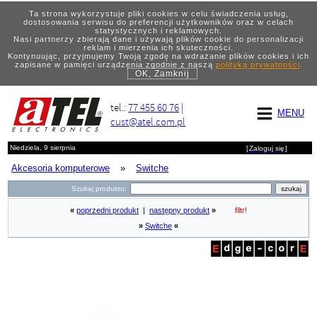
Ta strona wykorzystuje pliki cookies w celu świadczenia usług,
dostosowania serwisu do preferencji użytkowników oraz w celach
statystycznych i reklamowych.
Nasi partnerzy zbierają dane i używają plików cookie do personalizacji
reklam i mierzenia ich skuteczności.
Kontynuując, przyjmujemy Twoją zgodę na wdrażanie plików cookies i ich
zapisane w pamięci urządzenia zgodnie z naszą
polityką prywatności
.
OK, Zamknij
tel.:
77 455 60 76
|
MENU
cust@atel.com.pl
Niedziela, 9 sierpnia
[
Zaloguj się
]
Akcesoria komputerowe
»
Switche
Szukaj produktu:
«
poprzedni produkt
|
następny produkt
»
filtr!
»
Switche
«