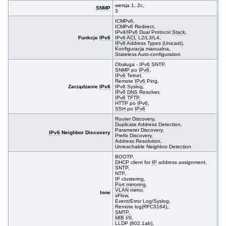
wersja 1, 2c,
SNMP
3
ICMPv6,
ICMPv6 Redirect,
IPv4/
IPv6
Dual Protocol
Stack
,
Funkcje
IPv6
IPv6
ACL
L2/L3/L4,
IPv6
Address Types (Unicast),
Konfiguracja manualna,
Stateless Auto-configuration
Obsługa -
IPv6
SNTP,
SNMP
po
IPv6
,
IPv6
Telnet,
Remote
IPv6
Ping,
Zarządzanie
IPv6
IPv6
Syslog,
IPv6
DNS
Resolver,
IPv6
TFTP
,
HTTP po
IPv6
,
SSH
po
IPv6
Router
Discovery,
Duplicate Address Detection,
Parameter Discovery,
IPv6
Neighbor Discovery
Prefix Discovery,
Address Resolution,
Unreachable Neighbor Detection
BOOTP,
DHCP
client for
IP
address assignment,
SNTP,
NTP,
IP
clustering,
Port mirroring
,
VLAN
mirror,
Inne
sFlow,
Event/Error Log/Syslog,
Remote log(RFC3164),,
SMTP
,
MIB
I/II,
LLDP (802.1ab),