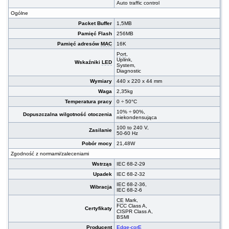
Auto traffic control
Ogólne
Packet Buffer
1,5MB
Pamięć Flash
256MB
Pamięć adresów
MAC
16K
Port
,
Uplink,
Wskaźniki
LED
System,
Diagnostic
Wymiary
440 x 220 x 44 mm
Waga
2,35kg
Temperatura pracy
0 ÷ 50°C
10% ÷ 90%,
Dopuszczalna wilgotność otoczenia
niekondensująca
100 to 240 V,
Zasilanie
50-60 Hz
Pobór mocy
21,48W
Zgodność z normami/zaleceniami
Wstrząs
IEC 68-2-29
Upadek
IEC 68-2-32
IEC 68-2-36,
Wibracja
IEC 68-2-6
CE
Mark,
FCC Class A,
Certyfikaty
CISPR Class A,
BSMI
Producent
Edge-corE