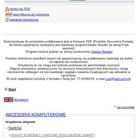
drukuj do PDF
specyfikacja do przetargu
wsparcie techniczne
Dokumentacja do produktów publikowana jest w formacie PDF (Portable Document Format),
do której oglądnięcia niezbędny jest darmowy program Adobe Reader (w wersji 5 lub
wyższej).
Program można pobrać ze strony producenta:
Adobe Reader
Pomimo dołożenia wszelkich starań nie gwarantujemy, że publikowane materiały są wolne
od błędów lub rozbieżności.
Uchybienia te nie mogą być jednak podstawą do jakichkolwiek roszczeń.
Zdjęcia produktów, zamieszczone na stronach internetowych Atel Electronics, mogą
nieznacznie odbiegać od rzeczywistego wyglądu towarów znajdujących się aktualnie w
sprzedaży.
W razie wątpliwości prosimy o kontakt z firmą (tel. 77-4556076, e-mail
cust@atel.com.pl
).
Start
[
English»
]
na początek
AKCESORIA KOMPUTEROWE
Urządzenia aktywne
Switche
GIGABIT ETHERNET / SWITCHE INTELIGENTNE (SMART)