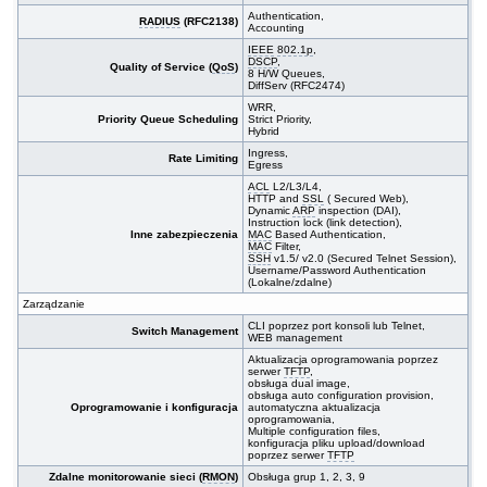
Authentication,
RADIUS
(RFC2138)
Accounting
IEEE
802.1p
,
DSCP
,
Quality of Service (
QoS
)
8 H/W Queues,
DiffServ (RFC2474)
WRR,
Priority Queue Scheduling
Strict Priority,
Hybrid
Ingress,
Rate Limiting
Egress
ACL
L2/L3/L4,
HTTP and
SSL
( Secured Web),
Dynamic
ARP
inspection (DAI),
Instruction lock (link detection),
Inne zabezpieczenia
MAC
Based Authentication,
MAC
Filter,
SSH
v1.5/ v2.0 (Secured Telnet Session),
Username/Password Authentication
(Lokalne/zdalne)
Zarządzanie
CLI poprzez port konsoli lub Telnet,
Switch Management
WEB management
Aktualizacja oprogramowania poprzez
serwer
TFTP
,
obsługa dual image,
obsługa auto configuration provision,
Oprogramowanie i konfiguracja
automatyczna aktualizacja
oprogramowania,
Multiple configuration files,
konfiguracja pliku upload/download
poprzez serwer
TFTP
Zdalne monitorowanie sieci (
RMON
)
Obsługa grup 1, 2, 3, 9