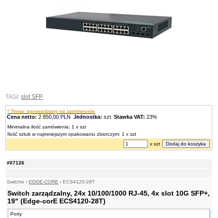
TAGI:
slot SFP
* Towar sprowadzany na zamówienie
Cena netto:
2 850,00 PLN
Jednostka:
szt
Stawka VAT:
23%
Minimalna ilość zamówienia: 1 x szt
Ilość sztuk w najmniejszym opakowaniu zbiorczym: 1 x szt
x szt
#07126
Switche
›
EDGE-CORE
›
ECS4120-28T
Switch zarządzalny, 24x 10/100/1000 RJ-45, 4x slot 10G SFP+,
19" (Edge-corE ECS4120-28T)
Porty