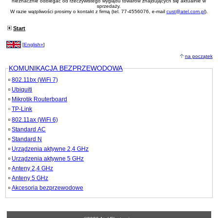
nieznacznie odbiegać od rzeczywistego wyglądu towarów znajdujących się aktualnie w
sprzedaży.
W razie wątpliwości prosimy o kontakt z firmą (tel. 77-4556076, e-mail
cust@atel.com.pl
).
Start
[
English»
]
na początek
KOMUNIKACJA BEZPRZEWODOWA
802.11bx (WiFi 7)
Ubiquiti
Mikrotik Routerboard
TP-Link
802.11ax (WiFi 6)
Standard AC
Standard N
Urządzenia aktywne 2,4 GHz
Urządzenia aktywne 5 GHz
Anteny 2,4 GHz
Anteny 5 GHz
Akcesoria bezprzewodowe