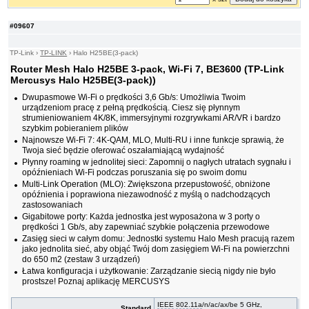
#09607
TP-Link
›
TP-LINK
›
Halo H25BE(3-pack)
Router Mesh Halo H25BE 3-pack, Wi-Fi 7, BE3600 (TP-Link
Mercusys Halo H25BE(3-pack))
Dwupasmowe Wi-Fi o prędkości 3,6 Gb/s: Umożliwia Twoim
urządzeniom pracę z pełną prędkością. Ciesz się płynnym
strumieniowaniem 4K/8K, immersyjnymi rozgrywkami AR/VR i bardzo
szybkim pobieraniem plików
Najnowsze Wi-Fi 7: 4K-QAM, MLO, Multi-RU i inne funkcje sprawią, że
Twoja sieć będzie oferować oszałamiającą wydajność
Płynny roaming w jednolitej sieci: Zapomnij o nagłych utratach sygnału i
opóźnieniach Wi-Fi podczas poruszania się po swoim domu
Multi-Link Operation (MLO): Zwiększona przepustowość, obniżone
opóźnienia i poprawiona niezawodność z myślą o nadchodzących
zastosowaniach
Gigabitowe porty: Każda jednostka jest wyposażona w 3 porty o
prędkości 1 Gb/s, aby zapewniać szybkie połączenia przewodowe
Zasięg sieci w całym domu: Jednostki systemu Halo Mesh pracują razem
jako jednolita sieć, aby objąć Twój dom zasięgiem Wi-Fi na powierzchni
do 650 m2 (zestaw 3 urządzeń)
Łatwa konfiguracja i użytkowanie: Zarządzanie siecią nigdy nie było
prostsze! Poznaj aplikację MERCUSYS
IEEE
802.11a
/n/ac/ax/be 5 GHz,
Standard