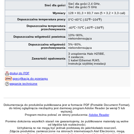
Sieć dla gości 2,4 GHz,
Sieć dla gości
Sieć dla gości 5 GHz
Wymiary
128 × 81,3 × 83,7 mm (5 × 3,2 × 3,3 cali)
Dopuszczalna temperatura pracy
0°C~40°C (-32℉~104℉)
Dopuszczalna temperatura
-40℃~70℃ (-40℉~158℉)
przechowywania
10%~90%,
Dopuszczalna wilgotność powietrza
niekondensująca
Dopuszczalna wilgotność
5%~90%,
przechowywania
niekondensująca
3 urządzenia Halo H25BE,
3 zasilacze,
Zawartość opakowania
1 kabel
Ethernet
RJ45,
Instrukcja szybkiej instalacji
drukuj do PDF
specyfikacja do przetargu
wsparcie techniczne
Dokumentacja do produktów publikowana jest w formacie PDF (Portable Document Format),
do której oglądnięcia niezbędny jest darmowy program Adobe Reader (w wersji 5 lub
wyższej).
Program można pobrać ze strony producenta:
Adobe Reader
Pomimo dołożenia wszelkich starań nie gwarantujemy, że publikowane materiały są wolne
od błędów lub rozbieżności.
Uchybienia te nie mogą być jednak podstawą do jakichkolwiek roszczeń.
Zdjęcia produktów, zamieszczone na stronach internetowych Atel Electronics, mogą