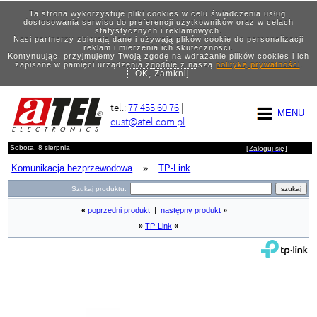
Ta strona wykorzystuje pliki cookies w celu świadczenia usług,
dostosowania serwisu do preferencji użytkowników oraz w celach
statystycznych i reklamowych.
Nasi partnerzy zbierają dane i używają plików cookie do personalizacji
reklam i mierzenia ich skuteczności.
Kontynuując, przyjmujemy Twoją zgodę na wdrażanie plików cookies i ich
zapisane w pamięci urządzenia zgodnie z naszą
polityką prywatności
.
OK, Zamknij
tel.:
77 455 60 76
|
MENU
cust@atel.com.pl
Sobota, 8 sierpnia
[
Zaloguj się
]
Komunikacja bezprzewodowa
»
TP-Link
Szukaj produktu:
«
poprzedni produkt
|
następny produkt
»
»
TP-Link
«