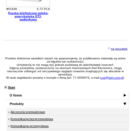
#01838
0,72 PLN
Puszka telefoniczna polsko-
amerykańska GT3,
podtynkowa
na początek
Pomimo dołożenia wszelkich starań nie gwarantujemy, że publikowane materiały są wolne
od błędów lub rozbieżności.
Uchybienia te nie mogą być jednak podstawą do jakichkolwiek roszczeń.
Zdjęcia produktów, zamieszczone na stronach internetowych Atel Electronics, mogą
nieznacznie odbiegać od rzeczywistego wyglądu towarów znajdujących się aktualnie w
sprzedaży.
W razie wątpliwości prosimy o kontakt z firmą (tel. 77-4556076, e-mail
cust@atel.com.pl
).
Start
O firmie
Produkty
Akcesoria komputerowe
Komunikacja bezprzewodowa
Komunikacja przemysłowa