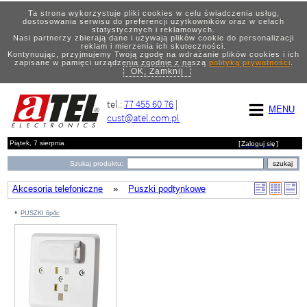
Ta strona wykorzystuje pliki cookies w celu świadczenia usług,
dostosowania serwisu do preferencji użytkowników oraz w celach
statystycznych i reklamowych.
Nasi partnerzy zbierają dane i używają plików cookie do personalizacji
reklam i mierzenia ich skuteczności.
Kontynuując, przyjmujemy Twoją zgodę na wdrażanie plików cookies i ich
zapisane w pamięci urządzenia zgodnie z naszą
polityką prywatności
.
OK, Zamknij
tel.:
77 455 60 76
|
MENU
cust@atel.com.pl
Piątek, 7 sierpnia
[
Zaloguj się
]
Szukaj produktu:
Akcesoria telefoniczne
»
Puszki podtynkowe
PUSZKI 6p4c