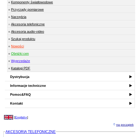
Komponenty światłowodowe
Przyrządy pomiarowe
Narzędzia
Akcesoria telefoniczne
Akcesoria audio-video
Szukaj produktu
Nowości
Obniżki cen
Wyprzedaże
Katalogi PDF
Dystrybucja
Informacje techniczne
Pomoc&FAQ
Kontakt
[
English»
]
na początek
AKCESORIA TELEFONICZNE