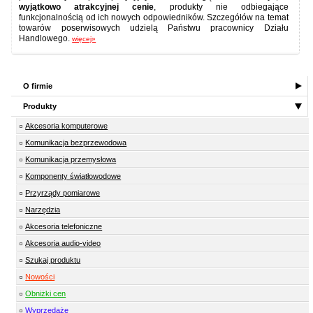
wyjątkowo atrakcyjnej cenie
, produkty nie odbiegające
funkcjonalnością od ich nowych odpowiedników. Szczegółów na temat
towarów poserwisowych udzielą Państwu pracownicy Działu
Handlowego.
więcej»
O firmie
Produkty
Akcesoria komputerowe
Komunikacja bezprzewodowa
Komunikacja przemysłowa
Komponenty światłowodowe
Przyrządy pomiarowe
Narzędzia
Akcesoria telefoniczne
Akcesoria audio-video
Szukaj produktu
Nowości
Obniżki cen
Wyprzedaże