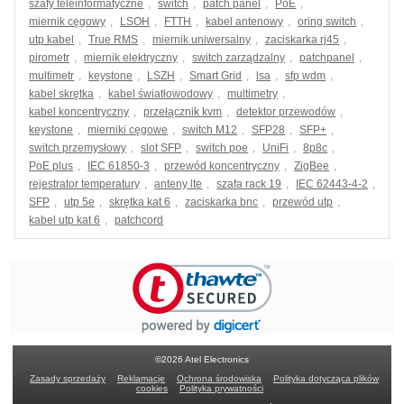
szafy teleinformatyczne
,
switch
,
patch panel
,
PoE
,
miernik cęgowy
,
LSOH
,
FTTH
,
kabel antenowy
,
oring switch
,
utp kabel
,
True RMS
,
miernik uniwersalny
,
zaciskarka rj45
,
pirometr
,
miernik elektryczny
,
switch zarządzalny
,
patchpanel
,
multimetr
,
keystone
,
LSZH
,
Smart Grid
,
lsa
,
sfp wdm
,
kabel skrętka
,
kabel światłowodowy
,
multimetry
,
kabel koncentryczny
,
przełącznik kvm
,
detektor przewodów
,
keystone
,
mierniki cęgowe
,
switch M12
,
SFP28
,
SFP+
,
switch przemysłowy
,
slot SFP
,
switch poe
,
UniFi
,
8p8c
,
PoE plus
,
IEC 61850-3
,
przewód koncentryczny
,
ZigBee
,
rejestrator temperatury
,
anteny lte
,
szafa rack 19
,
IEC 62443-4-2
,
SFP
,
utp 5e
,
skrętka kat 6
,
zaciskarka bnc
,
przewód utp
,
kabel utp kat 6
,
patchcord
©2026 Atel Electronics
Zasady sprzedaży
Reklamacje
Ochrona środowiska
Polityka dotycząca plików
cookies
Polityka prywatności