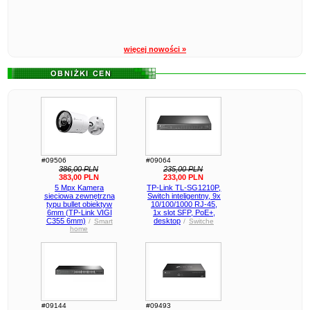
więcej nowości »
#09506
#09064
386,00 PLN
235,00 PLN
383,00 PLN
233,00 PLN
5 Mpx Kamera
TP-Link TL-SG1210P,
sieciowa zewnętrzna
Switch inteligentny, 9x
typu bullet obiektyw
10/100/1000 RJ-45,
6mm (TP-Link VIGI
1x slot SFP, PoE+,
C355 6mm)
desktop
/
Smart
/
Switche
home
#09144
#09493