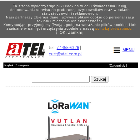
Ta strona wykorzystuje pliki cookies w celu świadczenia usług,
dostosowania serwisu do preferencji użytkowników oraz w celach
statystycznych i reklamowych.
Nasi partnerzy zbierają dane i używają plików cookie do personalizacji
reklam i mierzenia ich skuteczności.
Kontynuując, przyjmujemy Twoją zgodę na wdrażanie plików cookies i ich
zapisane w pamięci urządzenia zgodnie z naszą
polityką prywatności
.
OK, Zamknij
tel.:
77 455 60 76
|
MENU
cust@atel.com.pl
Piątek, 7 sierpnia
[
Zaloguj się
]