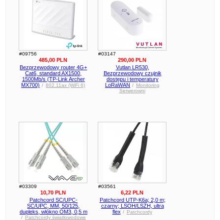
#09756
#03147
485,00 PLN
290,00 PLN
Bezprzewodowy router 4G+
Vutlan LR530,
Cat6, standard AX1500,
Bezprzewodowy czujnik
1500Mb/s (TP-Link Archer
dostępu i temperatury
MX700)
LoRaWAN
/
802.11ax (WiFi 6)
/
Monitoring
Serwerowni
#03309
#03561
10,70 PLN
6,22 PLN
Patchcord SC/UPC-
Patchcord UTP-K6a; 2,0 m;
SC/UPC, MM, 50/125,
czarny; LSOH/LSZH, ultra
dupleks, włókno OM3, 0,5 m
flex
/
Patchcordy
/
Patchcordy światłowodowe