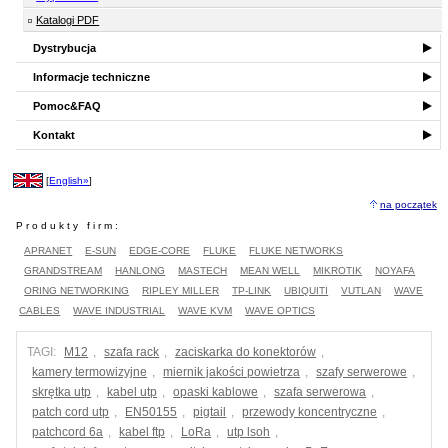
Katalogi PDF
Dystrybucja
Informacje techniczne
Pomoc&FAQ
Kontakt
[
English»
]
na początek
Produkty firm:
APRANET
E-SUN
EDGE-CORE
FLUKE
FLUKE NETWORKS
GRANDSTREAM
HANLONG
MASTECH
MEAN WELL
MIKROTIK
NOYAFA
ORING NETWORKING
RIPLEY MILLER
TP-LINK
UBIQUITI
VUTLAN
WAVE
CABLES
WAVE INDUSTRIAL
WAVE KVM
WAVE OPTICS
TAGI:
M12
,
szafa rack
,
zaciskarka do konektorów
,
kamery termowizyjne
,
miernik jakości powietrza
,
szafy serwerowe
,
skrętka utp
,
kabel utp
,
opaski kablowe
,
szafa serwerowa
,
patch cord utp
,
EN50155
,
pigtail
,
przewody koncentryczne
,
patchcord 6a
,
kabel ftp
,
LoRa
,
utp lsoh
,