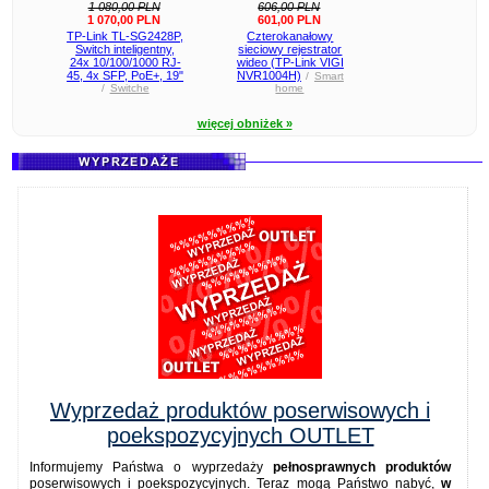
1 080,00 PLN
606,00 PLN
1 070,00 PLN
601,00 PLN
TP-Link TL-SG2428P,
Czterokanałowy
Switch inteligentny,
sieciowy rejestrator
24x 10/100/1000 RJ-
wideo (TP-Link VIGI
45, 4x SFP, PoE+, 19"
NVR1004H)
/
Smart
/
Switche
home
więcej obniżek »
Wyprzedaż produktów poserwisowych i
poekspozycyjnych OUTLET
Informujemy Państwa o wyprzedaży
pełnosprawnych produktów
poserwisowych i poekspozycyjnych. Teraz mogą Państwo nabyć,
w