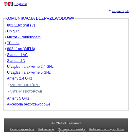
[
English»
]
na początek
KOMUNIKACJA BEZPRZEWODOWA
802.11bx (WiFi 7)
Ubiquiti
Mikrotik Routerboard
TP-Link
802.11ax (WiFi 6)
Standard AC
Standard N
Urządzenia aktywne 2,4 GHz
Urządzenia aktywne 5 GHz
Anteny 2,4 GHz
ANTENY DOOKÓLNE
ANTENY SEKTOROWE
Anteny 5 GHz
Akcesoria bezprzewodowe
©2026 Atel Electronics
Zasady sprzedaży
Reklamacje
Ochrona środowiska
Polityka dotycząca plików