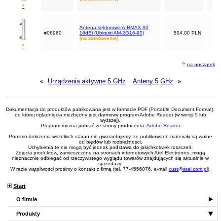
*
Antena sektorowa AIRMAX 90
#08960
16dBi (Ubiquiti AM-2G16-90)
504,00 PLN
(na zamówienie)
*
na początek
«
Urządzenia aktywne 5 GHz
Anteny 5 GHz
»
Dokumentacja do produktów publikowana jest w formacie PDF (Portable Document Format),
do której oglądnięcia niezbędny jest darmowy program Adobe Reader (w wersji 5 lub
wyższej).
Program można pobrać ze strony producenta:
Adobe Reader
Pomimo dołożenia wszelkich starań nie gwarantujemy, że publikowane materiały są wolne
od błędów lub rozbieżności.
Uchybienia te nie mogą być jednak podstawą do jakichkolwiek roszczeń.
Zdjęcia produktów, zamieszczone na stronach internetowych Atel Electronics, mogą
nieznacznie odbiegać od rzeczywistego wyglądu towarów znajdujących się aktualnie w
sprzedaży.
W razie wątpliwości prosimy o kontakt z firmą (tel. 77-4556076, e-mail
cust@atel.com.pl
).
Start
O firmie
Produkty