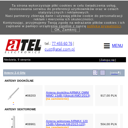
Ta strona wykorzystuje pliki cookies w celu świadczenia usług,
dostosowania serwisu do preferencji użytkowników oraz w celach
statystycznych i reklamowych.
Nasi partnerzy zbierają dane i używają plików cookie do personalizacji
reklam i mierzenia ich skuteczności.
Kontynuując, przyjmujemy Twoją zgodę na wdrażanie plików cookies i ich
zapisane w pamięci urządzenia zgodnie z naszą
polityką prywatności
.
OK, Zamknij
tel.:
77 455 60 76
|
MENU
cust@atel.com.pl
Niedziela, 9 sierpnia
[
Zaloguj się
]
Anteny 2,4 GHz
[
cena
]
ANTENY DOOKÓLNE
Antena dookólna AIRMAX OMNI
#08203
MIMO 13dBi (Ubiquiti AMO-2G13)
917,00 PLN
(na zamówienie)
*
ANTENY SEKTOROWE
Antena sektorowa AIRMAX 120
#08961
15dBi (Ubiquiti AM-2G15-120)
504,00 PLN
(na zamówienie)