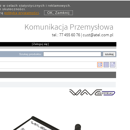
az w celach statystycznych i reklamowych.
ch skuteczności.
OK, Zamknij
szą
polityką prywatności
.
Komunikacja Przemysłowa
tel.:
77 455 60 76
|
cust@atel.com.pl
[
Zaloguj się
]
Szukaj produktu: