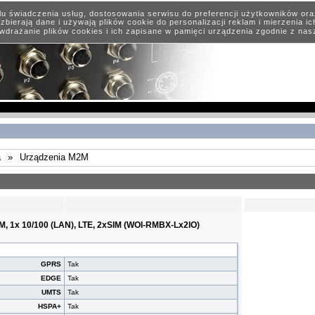
elu świadczenia usług, dostosowania serwisu do preferencji użytkowników or
zbierają dane i używają plików cookie do personalizacji reklam i mierzenia i
wdrażanie plików cookies i ich zapisane w pamięci urządzenia zgodnie z na
a
»
Urządzenia M2M
, 1x 10/100 (LAN), LTE, 2xSIM (WOI-RMBX-Lx2IO)
GPRS
Tak
EDGE
Tak
UMTS
Tak
HSPA+
Tak