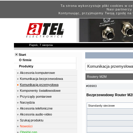
Ta strona wykorzystuje pliki cookies w c
Nasi partnerzy 
Kontynuując, przyjmujemy Twoją zgodę na 
Piątek, 7 sierpnia
Start
O firmie
Komunikacja przemysłow
Produkty
Akcesoria komputerowe
Routery M2M
Komunikacja bezprzewodowa
Komunikacja przemysłowa
#08983
Komponenty światłowodowe
Bezprzewodowy Router M2M
Przyrządy pomiarowe
Narzędzia
Standardy sieciowe
Akcesoria telefoniczne
Akcesoria audio-video
Szukaj produktu
Nowości
Obniżki cen