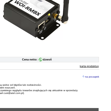
Cena netto:
dzwoń
karta produktu»
na początek
ą wolne od błędów lub rozbieżności.
wiek roszczeń.
czywistego wyglądu towarów znajdujących się aktualnie w sprzedaży.
mail
cust@atel.com.pl
).