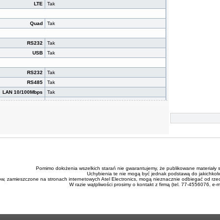
LTE
Tak
Quad
Tak
RS232
Tak
USB
Tak
RS232
Tak
RS485
Tak
LAN 10/100Mbps
Tak
WiFi
Opcjonalnie
Wejścia
Tak x4
Wyjścia
Tak x4
ejścia analogowe
Tak x2
Status I/O
Tak/Tak
Pomimo dołożenia wszelkich starań nie gwarantujemy, że publikowane materiały s
Lokalizacja GPS
Opcjonalnie
Uchybienia te nie mogą być jednak podstawą do jakichkol
ów, zamieszczone na stronach internetowych Atel Electronics, mogą nieznacznie odbiegać od rze
yłącznik zasilania
Tak
W razie wątpliwości prosimy o kontakt z firmą (tel. 77-4556076, e-
Temperatura
Tak
Karta microSD
Tak