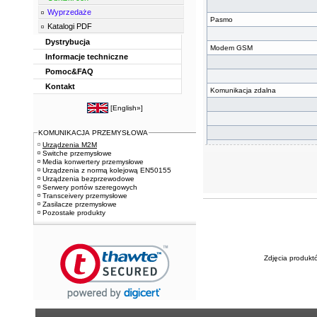
Wyprzedaże
Pasmo
Katalogi PDF
Dystrybucja
Modem GSM
Informacje techniczne
Pomoc&FAQ
Kontakt
Komunikacja zdalna
[
English»
]
KOMUNIKACJA PRZEMYSŁOWA
Urządzenia M2M
Switche przemysłowe
WE/WY
Media konwertery przemysłowe
Urządzenia z normą kolejową EN50155
Urządzenia bezprzewodowe
Serwery portów szeregowych
Transceivery przemysłowe
W
Zasilacze przemysłowe
Pozostałe produkty
Monitorowanie
Zdjęcia produkt
W
Pamięć zewnętrzna
Pobieranie danych i sterowanie