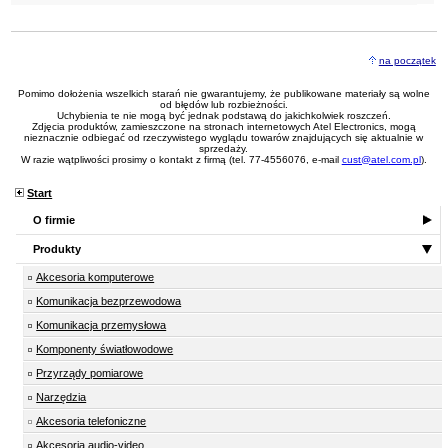
na początek
Pomimo dołożenia wszelkich starań nie gwarantujemy, że publikowane materiały są wolne
od błędów lub rozbieżności.
Uchybienia te nie mogą być jednak podstawą do jakichkolwiek roszczeń.
Zdjęcia produktów, zamieszczone na stronach internetowych Atel Electronics, mogą
nieznacznie odbiegać od rzeczywistego wyglądu towarów znajdujących się aktualnie w
sprzedaży.
W razie wątpliwości prosimy o kontakt z firmą (tel. 77-4556076, e-mail
cust@atel.com.pl
).
Start
O firmie
Produkty
Akcesoria komputerowe
Komunikacja bezprzewodowa
Komunikacja przemysłowa
Komponenty światłowodowe
Przyrządy pomiarowe
Narzędzia
Akcesoria telefoniczne
Akcesoria audio-video