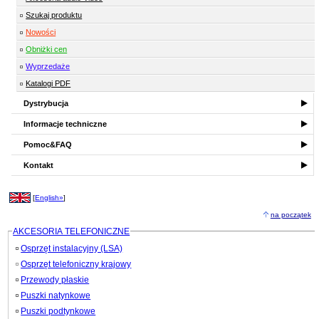
Szukaj produktu
Nowości
Obniżki cen
Wyprzedaże
Katalogi PDF
Dystrybucja
Informacje techniczne
Pomoc&FAQ
Kontakt
[
English»
]
na początek
AKCESORIA TELEFONICZNE
Osprzęt instalacyjny (LSA)
Osprzęt telefoniczny krajowy
Przewody płaskie
Puszki natynkowe
Puszki podtynkowe