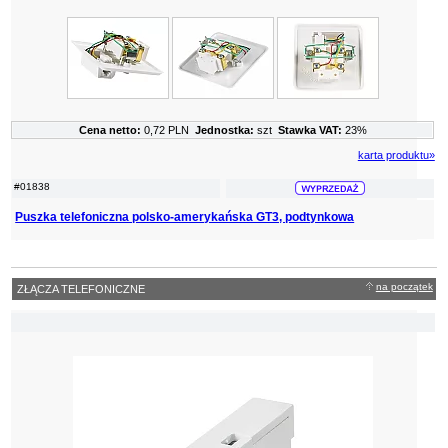
Cena netto:
0,72 PLN
Jednostka:
szt
Stawka VAT:
23%
karta produktu»
#01838
Puszka telefoniczna polsko-amerykańska GT3, podtynkowa
na początek
ZŁĄCZA TELEFONICZNE