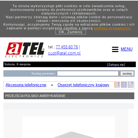
Ta strona wykorzystuje pliki cookies w celu świadczenia usług,
dostosowania serwisu do preferencji użytkowników oraz w celach
statystycznych i reklamowych.
Nasi partnerzy zbierają dane i używają plików cookie do personalizacji
reklam i mierzenia ich skuteczności.
Kontynuując, przyjmujemy Twoją zgodę na wdrażanie plików cookies i ich
zapisane w pamięci urządzenia zgodnie z naszą
polityką prywatności
.
OK, Zamknij
tel.:
77 455 60 76
|
MENU
cust@atel.com.pl
Sobota, 8 sierpnia
[
Zaloguj się
]
Szukaj produktu:
Akcesoria telefoniczne
»
Osprzęt telefoniczny krajowy
PRZEJŚCIA POLSKO-AMERYKAŃSKIE