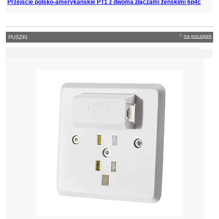
Przejście polsko-amerykańskie PT1 z dwoma złączami żeńskimi 6p4c
na początek
PUSZKI