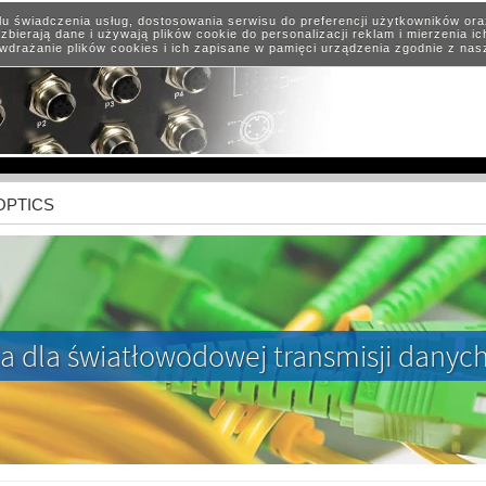
elu świadczenia usług, dostosowania serwisu do preferencji użytkowników or
zbierają dane i używają plików cookie do personalizacji reklam i mierzenia i
wdrażanie plików cookies i ich zapisane w pamięci urządzenia zgodnie z na
 OPTICS
a dla światłowodowej transmisji danyc