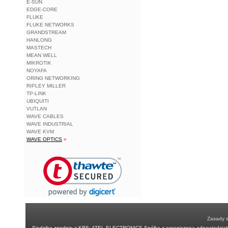
E-SUN
EDGE-CORE
FLUKE
FLUKE NETWORKS
GRANDSTREAM
HANLONG
MASTECH
MEAN WELL
MIKROTIK
NOYAFA
ORING NETWORKING
RIPLEY MILLER
TP-LINK
UBIQUITI
VUTLAN
WAVE CABLES
WAVE INDUSTRIAL
WAVE KVM
WAVE OPTICS
»
Zasady 
Siedziba zgodnie z KRS: ATEL ELECTRONICS Spółka z ograniczoną odpowiedzialn