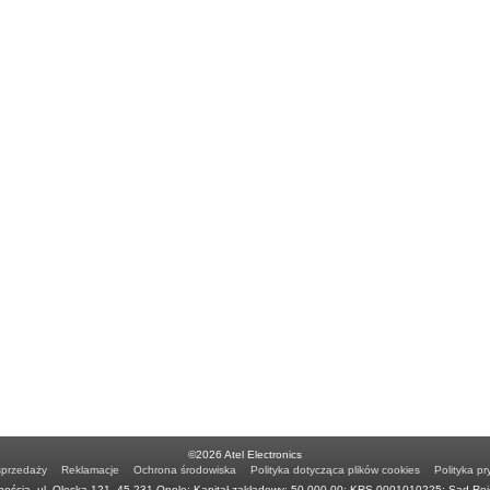
©2026 Atel Electronics
sprzedaży
Reklamacje
Ochrona środowiska
Polityka dotycząca plików cookies
Polityka pr
ością, ul. Oleska 121, 45-231 Opole; Kapitał zakładowy: 50.000,00; KRS 0001010225; Sąd Re