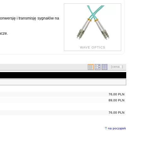
nwersję i transmisję sygnałów na
acze.
WAVE OPTICS
[
cena
]
76,00 PLN
89,00 PLN
76,00 PLN
na początek