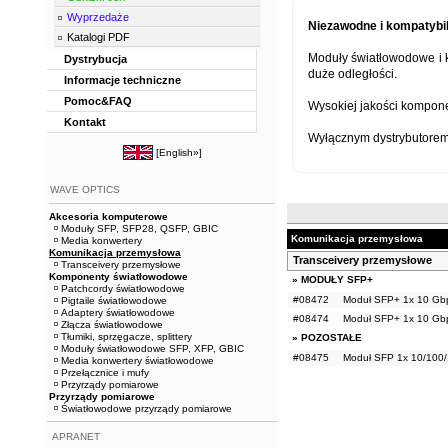
Wyprzedaże
Niezawodne i kompatybil
Katalogi PDF
Moduły światłowodowe i 
Dystrybucja
duże odległości.
Informacje techniczne
Pomoc&FAQ
Wysokiej jakości komponen
Kontakt
Wyłącznym dystrybutorem
[
English»
]
WAVE OPTICS
Akcesoria komputerowe
Moduły SFP, SFP28, QSFP, GBIC
Komunikacja przemysłowa
Media konwertery
Komunikacja przemysłowa
Transceivery przemysłowe
Transceivery przemysłowe
Komponenty światłowodowe
» MODUŁY SFP+
Patchcordy światłowodowe
#08472
Moduł SFP+ 1x 10 Gb
Pigtaile światłowodowe
Adaptery światłowodowe
#08474
Moduł SFP+ 1x 10 Gb
Złącza światłowodowe
Tłumiki, sprzęgacze, splittery
» POZOSTAŁE
Moduły światłowodowe SFP, XFP, GBIC
#08475
Moduł SFP 1x 10/100
Media konwertery światłowodowe
Przełącznice i mufy
Przyrządy pomiarowe
Przyrządy pomiarowe
Światłowodowe przyrządy pomiarowe
APRANET