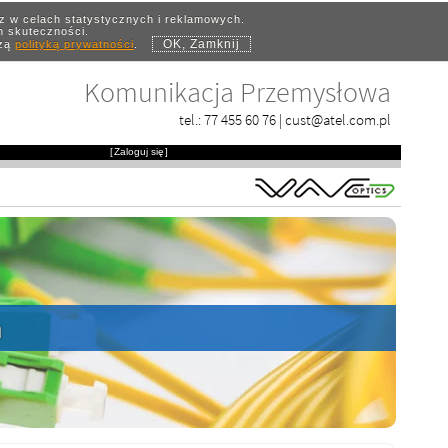
az w celach statystycznych i reklamowych.
ch skuteczności.
OK, Zamknij
szą
polityką prywatności
.
Komunikacja Przemysłowa
tel.:
77 455 60 76
|
cust@atel.com.pl
[
Zaloguj się
]
h