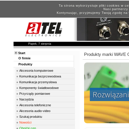
Ta strona wykorzystuje pliki cookies w c
Nasi partnerzy 
Kontynuując, przyjmujemy Twoją zgodę na 
Piątek, 7 sierpnia
Start
Produkty marki WAVE
O firmie
Produkty
Akcesoria komputerowe
Komunikacja bezprzewodowa
Komunikacja przemysłowa
Komponenty światłowodowe
Rozwiązani
Przyrządy pomiarowe
Narzędzia
Akcesoria telefoniczne
Akcesoria audio-video
Szukaj produktu
Nowości
Obniżki cen