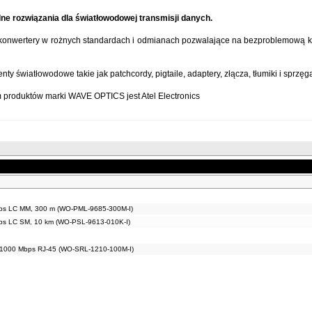
ne rozwiązania dla światłowodowej transmisji danych.
konwertery w rożnych standardach i odmianach pozwalające na bezproblemową ko
ty światłowodowe takie jak patchcordy, pigtaile, adaptery, złącza, tłumiki i sprzęg
 produktów marki WAVE OPTICS jest Atel Electronics
ps LC MM, 300 m (WO-PML-9685-300M-I)
ps LC SM, 10 km (WO-PSL-9613-010K-I)
/1000 Mbps RJ-45 (WO-SRL-1210-100M-I)