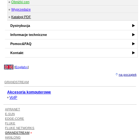
Obniżki cen
Wyprzedaże
Katalogi PDF
Dystrybucja
Informacje techniczne
Pomoc&FAQ
Kontakt
[
English»
]
na początek
GRANDSTREAM
Akcesoria komputerowe
VoIP
APRANET
E-SUN
EDGE-CORE
FLUKE
FLUKE NETWORKS
GRANDSTREAM
»
HANLONG