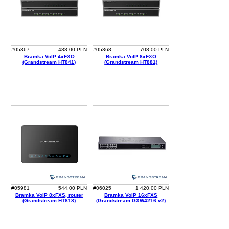
#05367
488,00 PLN
#05368
708,00 PLN
Bramka VoIP 4xFXO
Bramka VoIP 8xFXO
(Grandstream HT841)
(Grandstream HT881)
#05981
544,00 PLN
#06025
1 420,00 PLN
Bramka VoIP 8xFXS, router
Bramka VoIP 16xFXS
(Grandstream HT818)
(Grandstream GXW4216 v2)