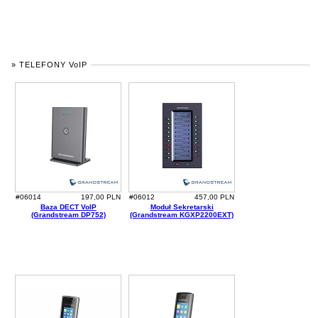
» TELEFONY VoIP
#06014
197,00 PLN
#06012
457,00 PLN
Baza DECT VoIP
Moduł Sekretarski
(Grandstream DP752)
(Grandstream KGXP2200EXT)