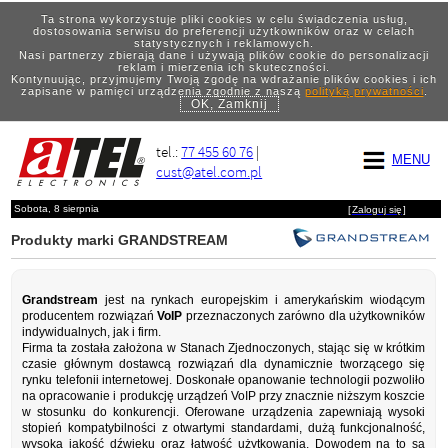
Ta strona wykorzystuje pliki cookies w celu świadczenia usług,
dostosowania serwisu do preferencji użytkowników oraz w celach
statystycznych i reklamowych.
Nasi partnerzy zbierają dane i używają plików cookie do personalizacji
reklam i mierzenia ich skuteczności.
Kontynuując, przyjmujemy Twoją zgodę na wdrażanie plików cookies i ich
zapisane w pamięci urządzenia zgodnie z naszą
polityką prywatności
.
OK, Zamknij
tel.:
77 455 60 76
|
MENU
cust@atel.com.pl
Sobota, 8 sierpnia
[
Zaloguj się
]
Produkty marki GRANDSTREAM
Grandstream
jest na rynkach europejskim i amerykańskim wiodącym
producentem rozwiązań
VoIP
przeznaczonych zarówno dla użytkowników
indywidualnych, jak i firm.
Firma ta została założona w Stanach Zjednoczonych, stając się w krótkim
czasie głównym dostawcą rozwiązań dla dynamicznie tworzącego się
rynku telefonii internetowej. Doskonałe opanowanie technologii pozwoliło
na opracowanie i produkcję urządzeń VoIP przy znacznie niższym koszcie
w stosunku do konkurencji. Oferowane urządzenia zapewniają wysoki
stopień kompatybilności z otwartymi standardami, dużą funkcjonalność,
wysoką jakość dźwięku oraz łatwość użytkowania. Dowodem na to są