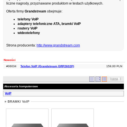
liczne nagrody, przyznawane produktom w testach użytkowych.
Oferta firmy
Grandstream
obejmuje:
telefony VoIP
adaptery telefoniczne ATA, bramki VoIP
routery VoIP
wideotelefony
Strona producenta:
http://www.grandstream.com
Nowości
#06034
Telefon VoIP (Grandstream GRP2602P)
159,00 PLN
[
cena
]
Akcesoria komputerowe
VoIP
» BRAMKI VoIP