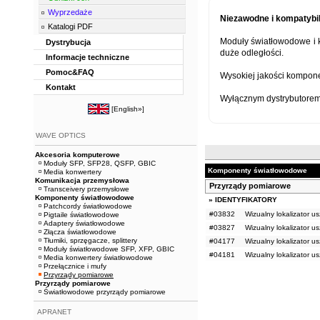
Wyprzedaże
Niezawodne i kompatybil
Katalogi PDF
Moduły światłowodowe i 
Dystrybucja
duże odległości.
Informacje techniczne
Pomoc&FAQ
Wysokiej jakości komponen
Kontakt
Wyłącznym dystrybutorem
[
English»
]
WAVE OPTICS
Akcesoria komputerowe
Moduły SFP, SFP28, QSFP, GBIC
Komponenty światłowodowe
Media konwertery
Komunikacja przemysłowa
Przyrządy pomiarowe
Transceivery przemysłowe
Komponenty światłowodowe
» IDENTYFIKATORY
Patchcordy światłowodowe
#03832
Wizualny lokalizator 
Pigtaile światłowodowe
Adaptery światłowodowe
#03827
Wizualny lokalizator 
Złącza światłowodowe
Tłumiki, sprzęgacze, splittery
#04177
Wizualny lokalizator 
Moduły światłowodowe SFP, XFP, GBIC
#04181
Wizualny lokalizator 
Media konwertery światłowodowe
Przełącznice i mufy
Przyrządy pomiarowe
Przyrządy pomiarowe
Światłowodowe przyrządy pomiarowe
APRANET