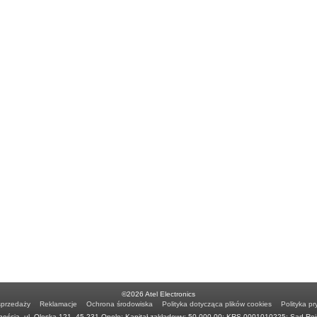
©2026 Atel Electronics
sprzedaży
Reklamacje
Ochrona środowiska
Polityka dotycząca plików cookies
Polityka pr
ością, ul. Oleska 121, 45-231 Opole; Kapitał zakładowy: 50.000,00; KRS 0001010225; Sąd Re