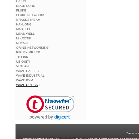
E-SUN
EDGE-CORE
FLUKE
FLUKE NETWORKS
GRANDSTREAM
HANLONG
MASTECH
MEAN WELL
MIKROTIK
NOYAFA
ORING NETWORKING
RIPLEY MILLER
TP-LINK
UBIQUITI
VUTLAN
WAVE CABLES
WAVE INDUSTRIAL
WAVE KVM
WAVE OPTICS
»
Zasady 
Siedziba zgodnie z KRS: ATEL ELECTRONICS Spółka z ograniczoną odpowiedzialn