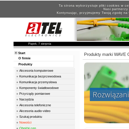
Ta strona wykorzystuje pliki cookies w c
Nasi partnerzy 
Kontynuując, przyjmujemy Twoją zgodę na 
Piątek, 7 sierpnia
Start
Produkty marki WAVE
O firmie
Produkty
Akcesoria komputerowe
Komunikacja bezprzewodowa
Komunikacja przemysłowa
Komponenty światłowodowe
Rozwiązani
Przyrządy pomiarowe
Narzędzia
Akcesoria telefoniczne
Akcesoria audio-video
Szukaj produktu
Nowości
Obniżki cen