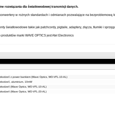
ne rozwiązania dla światłowodowej transmisji danych.
konwertery w rożnych standardach i odmianach pozwalające na bezproblemową ko
ty światłowodowe takie jak patchcordy, pigtaile, adaptery, złącza, tłumiki i sprzęg
 produktów marki WAVE OPTICS jest Atel Electronics
uszkodzeń z power bankiem (Wave Optics, WO-VFL-10-AL)
uszkodzeń, aluminium, 10mW
uszkodzeń (Wave Optics, WO-VFL-10-AL)
uszkodzeń (Wave Optics, WO-VFL-20-AL)