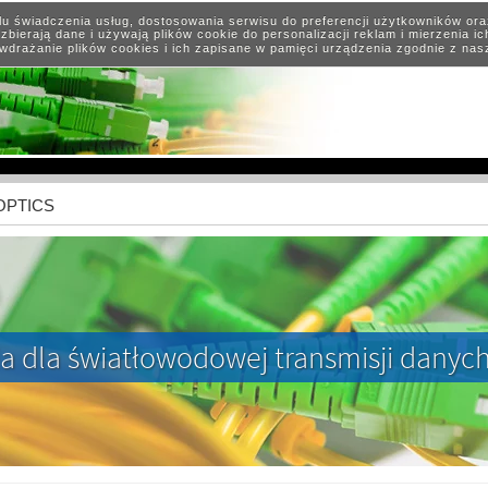
elu świadczenia usług, dostosowania serwisu do preferencji użytkowników or
zbierają dane i używają plików cookie do personalizacji reklam i mierzenia i
wdrażanie plików cookies i ich zapisane w pamięci urządzenia zgodnie z na
 OPTICS
a dla światłowodowej transmisji danyc