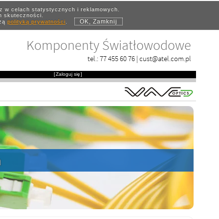
az w celach statystycznych i reklamowych.
ch skuteczności.
OK, Zamknij
szą
polityką prywatności
.
Komponenty Światłowodowe
tel.:
77 455 60 76
|
cust@atel.com.pl
[
Zaloguj się
]
h