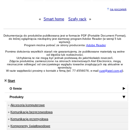
na początek
«
Smart home
Szafy rack
»
Dokumentacja do produktów publikowana jest w formacie PDF (Portable Document Format),
do której oglądnięcia niezbędny jest darmowy program Adobe Reader (w wersji 5 lub
wyższej).
Program można pobrać ze strony producenta:
Adobe Reader
Pomimo dołożenia wszelkich starań nie gwarantujemy, że publikowane materiały są wolne
od błędów lub rozbieżności.
Uchybienia te nie mogą być jednak podstawą do jakichkolwiek roszczeń.
Zdjęcia produktów, zamieszczone na stronach internetowych Atel Electronics, mogą
nieznacznie odbiegać od rzeczywistego wyglądu towarów znajdujących się aktualnie w
sprzedaży.
W razie wątpliwości prosimy o kontakt z firmą (tel. 77-4556076, e-mail
cust@atel.com.pl
).
Start
O firmie
Produkty
Akcesoria komputerowe
Komunikacja bezprzewodowa
Komunikacja przemysłowa
Komponenty światłowodowe