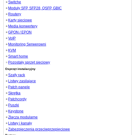
Switche
Moduły SFP, SFP28, QSFP, GBIC
Routery
Karty sieciowe
Media konwertery
GPON / EPON
VoIP
Monitoring Serwerowni
KVM
Smart home
Pozostały sprzęt sieciowy
Osprzęt instalacyjny
Szafy rack
Listwy zasilające
Patch panele
Skrętka
Patchcordy
Puszki
Keystone
Złącza modularne
Listwy i kanały
Zabezpieczenia przeciwprzepięciowe