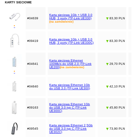
KARTY SIECIOWE
Karta sieciowa 1Gb + USB 3.0
#04639
HUB, 3 porty (TP-Link UE330)
83,30 PLN
(na zamówienie)
*
Karta sieciowa 1Gb + USB 3.0
#09419
83,30 PLN
HUB, 3 porty (TP-Link UE330C)
Karta sieciowa Ethernet
#04641
100Mb/s do USB 2.0 (TP-Link
29,70 PLN
UE200)
(na zamówienie)
*
Karta sieciowa Ethernet 1Gb
#04640
42,10 PLN
do USB 3.0 (TP-Link UE300)
Karta sieciowa Ethernet 1Gb
#09163
do USB 3.0 typ C (TP-Link
45,80 PLN
UE300C)
Karta sieciowa Ethernet 2,5Gb
#09545
do USB 3.0 typ C (TP-Link
73,90 PLN
UE302C)