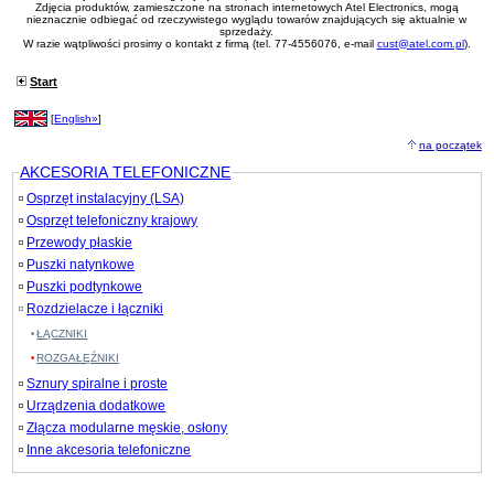
Zdjęcia produktów, zamieszczone na stronach internetowych Atel Electronics, mogą
nieznacznie odbiegać od rzeczywistego wyglądu towarów znajdujących się aktualnie w
sprzedaży.
W razie wątpliwości prosimy o kontakt z firmą (tel. 77-4556076, e-mail
cust@atel.com.pl
).
Start
[
English»
]
na początek
AKCESORIA TELEFONICZNE
Osprzęt instalacyjny (LSA)
Osprzęt telefoniczny krajowy
Przewody płaskie
Puszki natynkowe
Puszki podtynkowe
Rozdzielacze i łączniki
ŁĄCZNIKI
ROZGAŁĘŹNIKI
Sznury spiralne i proste
Urządzenia dodatkowe
Złącza modularne męskie, osłony
Inne akcesoria telefoniczne