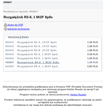
#00847
Rozdzielacze i łączniki
›
#00847
Rozgałęźnik R3-8, 1 M/2F 8p8c
drukuj do PDF
wsparcie techniczne
ROZGAŁĘŹNIKI
#00842
Rozgałęźnik R2-4, 1F/2F 6p4c
1,56 PLN
#00843
Rozgałęźnik R2-6, 1F/2F 6p6c
1,98 PLN
#00844
Rozgałęźnik R2-8, 1F/2F 8p8c
1,89 PLN
#00845
Rozgałęźnik R3-4, 1 M/2F 6p4c
0,58 PLN
#00846
Rozgałęźnik R3-6, 1 M/2F 6p6c
1,66 PLN
#00847
Rozgałęźnik R3-8, 1 M/2F 8p8c
1,98 PLN
#00850
Rozgałęźnik R5-4, 1 M/5F 6p4c
5,85 PLN
Dokumentacja do produktów publikowana jest w formacie PDF (Portable Document Format),
do której oglądnięcia niezbędny jest darmowy program Adobe Reader (w wersji 5 lub
wyższej).
Program można pobrać ze strony producenta:
Adobe Reader
Pomimo dołożenia wszelkich starań nie gwarantujemy, że publikowane materiały są wolne
od błędów lub rozbieżności.
Uchybienia te nie mogą być jednak podstawą do jakichkolwiek roszczeń.