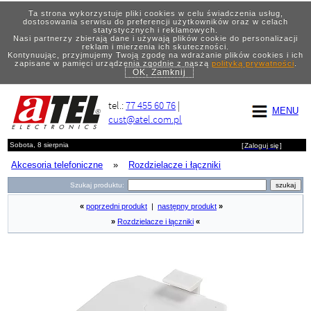
Ta strona wykorzystuje pliki cookies w celu świadczenia usług,
dostosowania serwisu do preferencji użytkowników oraz w celach
statystycznych i reklamowych.
Nasi partnerzy zbierają dane i używają plików cookie do personalizacji
reklam i mierzenia ich skuteczności.
Kontynuując, przyjmujemy Twoją zgodę na wdrażanie plików cookies i ich
zapisane w pamięci urządzenia zgodnie z naszą
polityką prywatności
.
OK, Zamknij
tel.:
77 455 60 76
|
MENU
cust@atel.com.pl
Sobota, 8 sierpnia
[
Zaloguj się
]
Akcesoria telefoniczne
»
Rozdzielacze i łączniki
Szukaj produktu:
«
poprzedni produkt
|
następny produkt
»
»
Rozdzielacze i łączniki
«