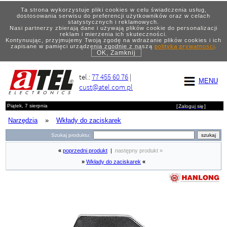
Ta strona wykorzystuje pliki cookies w celu świadczenia usług,
dostosowania serwisu do preferencji użytkowników oraz w celach
statystycznych i reklamowych.
Nasi partnerzy zbierają dane i używają plików cookie do personalizacji
reklam i mierzenia ich skuteczności.
Kontynuując, przyjmujemy Twoją zgodę na wdrażanie plików cookies i ich
zapisane w pamięci urządzenia zgodnie z naszą
polityką prywatności
.
OK, Zamknij
tel.:
77 455 60 76
|
MENU
cust@atel.com.pl
Piątek, 7 sierpnia
[
Zaloguj się
]
Narzędzia
»
Wkłady do zaciskarek
Szukaj produktu:
«
poprzedni produkt
|
następny produkt »
»
Wkłady do zaciskarek
«