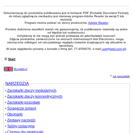
Dokumentacja do produktów publikowana jest w formacie PDF (Portable Document Format),
do której oglądnięcia niezbędny jest darmowy program Adobe Reader (w wersji 5 lub
wyższej).
Program można pobrać ze strony producenta:
Adobe Reader
Pomimo dołożenia wszelkich starań nie gwarantujemy, że publikowane materiały są wolne
od błędów lub rozbieżności.
Uchybienia te nie mogą być jednak podstawą do jakichkolwiek roszczeń.
Zdjęcia produktów, zamieszczone na stronach internetowych Atel Electronics, mogą
nieznacznie odbiegać od rzeczywistego wyglądu towarów znajdujących się aktualnie w
sprzedaży.
W razie wątpliwości prosimy o kontakt z firmą (tel. 77-4556076, e-mail
cust@atel.com.pl
).
Start
[
English»
]
na początek
NARZĘDZIA
Zaciskarki złączy modularnych
Zaciskarki złączy koncentrycznych
Zaciskarki pozostałe
Ściągacze izolacji
Obcinarki
Zestawy narzędzi
Taśmy izolacyjne
Chemia dla elektroniki