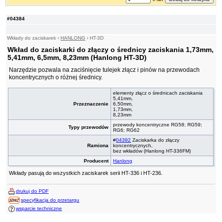
#04384
Wkłady do zaciskarek
›
HANLONG
›
HT-3D
Wkład do zaciskarki do złączy o średnicy zaciskania 1,73mm,
5,41mm, 6,5mm, 8,23mm (Hanlong HT-3D)
Narzędzie pozwala na zaciśnięcie tulejek złącz i pinów na przewodach
koncentrycznych o różnej średnicy.
elementy złącz o średnicach zaciskania
5,41mm,
Przeznaczenie
6,50mm,
1,73mm,
8,23mm
przewody koncentryczne RG58; RG59;
Typy przewodów
RG6; RG62
#
04392
Zaciskarka do złączy
Ramiona
koncentrycznych,
bez wkładów (Hanlong HT-336FM)
Producent
Hanlong
Wkłady pasują do wszystkich zaciskarek serii HT-336 i HT-236.
drukuj do PDF
specyfikacja do przetargu
wsparcie techniczne