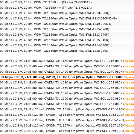
00 Mbps LC SM, 10 km, WDM, TX: 1310 nm (TP-Link TL-SM321B)
00 Mbps LC SM, 10 km, WDM, TX: 1550 nm (TP-Link TL-SM321A)
000 Mbps LC SM, 20 km, WDM TX:1310nm (Wave Optics, WO-SWL-1213-020K)
000 Mbps LC SM, 20 km, WDM TX:1310nm (Wave Optics, WO-SWL-1213-020K-D-49)
000 Mbps LC SM, 20 km, WDM TX:1490nm (Wave Optics, WO-SWL-1249-020K-D)
000 Mbps LC SM, 20 km, WDM TX:1550nm (Wave Optics, WO-SWL-1215-020K)
000 Mbps LC SM, 40 km, WDM TX:1310nm (Wave Optics, WO-SWL-1213-040K)
000 Mbps LC SM, 40 km, WDM TX:1550nm (Wave Optics, WO-SWL-1215-040K)
000 Mbps LC SM, 80 km, WDM TX:1490nm (Wave Optics, WO-SWL-1214-080K)
000 Mbps LC SM, 80 km, WDM TX:1550nm (Wave Optics, WO-SWL-1215-080K)
00 Mbps LC SM, 24dB (80 km), CWDM, TX: 1450 nm (Wave Optics, WO-SCL-1245-080K)
(na za
00 Mbps LC SM, 24dB (80 km), CWDM, TX: 1470 nm (Wave Optics, WO-SCL-1247-080K)
(na za
00 Mbps LC SM, 24dB (80 km), CWDM, TX: 1490 nm (Wave Optics, WO-SCL-1249-080K)
(na za
000 Mbps LC SM, 24dB (80 km), CWDM, TX: 1510 nm (Wave Optics, WO-SCL-1251-080K)
(na 
00 Mbps LC SM, 24dB (80 km), CWDM, TX: 1530 nm (Wave Optics, WO-SCL-1253-080K)
(na za
00 Mbps LC SM, 24dB (80 km), CWDM, TX: 1550 nm (Wave Optics, WO-SCL-1255-080K)
(na za
00 Mbps LC SM, 24dB (80 km), CWDM, TX: 1570 nm (Wave Optics, WO-SCL-1257-080K)
(na za
00 Mbps LC SM, 24dB (80 km), CWDM, TX: 1590 nm (Wave Optics, WO-SCL-1259-080K)
(na za
00 Mbps LC SM, 24dB (80 km), CWDM, TX: 1610 nm (Wave Optics, WO-SCL-1261-080K)
(na za
00 Mbps LC SM, 32dB (120 km), CWDM, TX: 1510 nm (Wave Optics, WO-SCL-1251-120K)
(na z
00 Mbps LC SM, 32dB (120 km), CWDM, TX: 1530 nm (Wave Optics, WO-SCL-1253-120K)
(na z
00 Mbps LC SM, 32dB (120 km), CWDM, TX: 1550 nm (Wave Optics, WO-SCL-1255-120K)
(na z
00 Mbps LC SM, 32dB (120 km), CWDM, TX: 1570 nm (Wave Optics, WO-SCL-1257-120K)
(na z
00 Mbps LC SM, 32dB (120 km), CWDM, TX: 1590 nm (Wave Optics, WO-SCL-1259-120K)
(na z