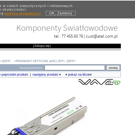
az w celach statystycznych i reklamowych.
ch skuteczności.
OK, Zamknij
szą
polityką prywatności
.
Komponenty Światłowodowe
tel.:
77 455 60 76
|
cust@atel.com.pl
[
Zaloguj się
]
QSFP+
PRZEWODY OPTYCZNE (AOC) SFP+, QSFP+
Szukaj produktu:
«
poprzedni produkt
|
następny produkt
»
»
pokaż na liście
«