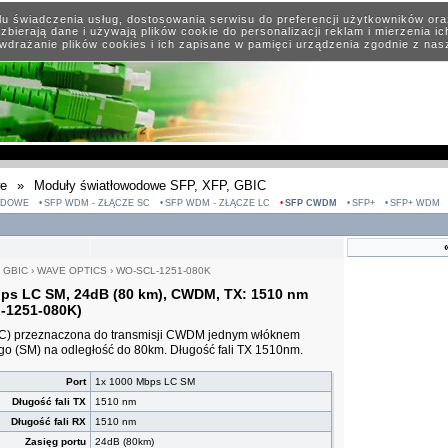
elu świadczenia usług, dostosowania serwisu do preferencji użytkowników or
zbierają dane i używają plików cookie do personalizacji reklam i mierzenia i
wdrażanie plików cookies i ich zapisane w pamięci urządzenia zgodnie z na
we
»
Moduły światłowodowe SFP, XFP, GBIC
ODOWE
SFP WDM - ZŁĄCZE SC
SFP WDM - ZŁĄCZE LC
SFP CWDM
SFP+
SFP+ WDM
, GBIC
›
WAVE OPTICS
›
WO-SCL-1251-080K
ps LC SM, 24dB (80 km), CWDM, TX: 1510 nm
-1251-080K)
IC) przeznaczona do transmisji CWDM jednym włóknem
 (SM) na odległość do 80km. Długość fali TX 1510nm.
Port
1x 1000 Mbps LC SM
Długość fali TX
1510 nm
Długość fali RX
1510 nm
Zasięg portu
24dB (80km)