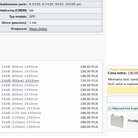
kablowanie portu
8.3/125, 8.7/125, 9/125, 10/125 µm
tiplexing (
CWDM
)
tak
Typ modułu
SFP
Okres gwarancji
1 rok
Producent
Wave Optics
 24dB (80km) 1450nm
136,00 PLN
* Towar sprowadza
 24dB (80km) 1470nm
136,00 PLN
Cena netto:
136,0
 24dB (80km) 1490nm
136,00 PLN
Minimalna ilość zamó
 24dB (80km) 1510nm
136,00 PLN
Ilość sztuk w najmni
 24dB (80km) 1530nm
136,00 PLN
 24dB (80km) 1550nm
136,00 PLN
 24dB (80km) 1570nm
136,00 PLN
 24dB (80km) 1590nm
136,00 PLN
 24dB (80km) 1610nm
136,00 PLN
 32dB (120km) 1510nm
198,00 PLN
Najczęściej kup
 32dB (120 km) 1530nm
198,00 PLN
 32dB (120km) 1550nm
198,00 PLN
Przełą
 32dB (120km) 1570nm
198,00 PLN
 32dB (120km) 1590nm
198,00 PLN