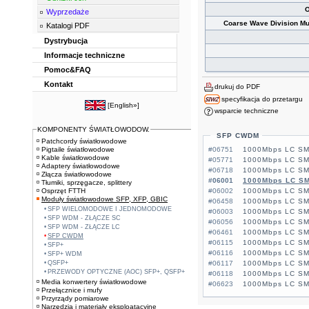
O
Wyprzedaże
Coarse Wave Division Mul
Katalogi PDF
Dystrybucja
Informacje techniczne
Pomoc&FAQ
Kontakt
drukuj do PDF
specyfikacja do przetargu
[
English»
]
wsparcie techniczne
KOMPONENTY ŚWIATŁOWODOW.
SFP CWDM
Patchcordy światłowodowe
Pigtaile światłowodowe
#06751
1000Mbps LC SM
Kable światłowodowe
#05771
1000Mbps LC SM
Adaptery światłowodowe
#06718
1000Mbps LC SM
Złącza światłowodowe
#06001
1000Mbps LC SM
Tłumiki, sprzęgacze, splittery
Osprzęt FTTH
#06002
1000Mbps LC SM
Moduły światłowodowe SFP, XFP, GBIC
#06458
1000Mbps LC SM
SFP WIELOMODOWE I JEDNOMODOWE
#06003
1000Mbps LC SM
SFP WDM - ZŁĄCZE SC
#06056
1000Mbps LC SM
SFP WDM - ZŁĄCZE LC
#06461
1000Mbps LC SM
SFP CWDM
#06115
1000Mbps LC SM
SFP+
#06116
1000Mbps LC SM
SFP+ WDM
QSFP+
#06117
1000Mbps LC SM
PRZEWODY OPTYCZNE (AOC) SFP+, QSFP+
#06118
1000Mbps LC SM
Media konwertery światłowodowe
#06623
1000Mbps LC SM
Przełącznice i mufy
Przyrządy pomiarowe
Narzędzia i materiały eksploatacyjne