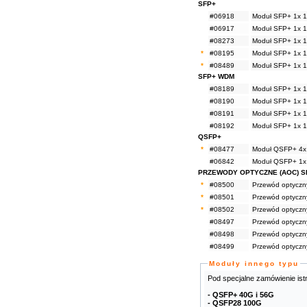
SFP+
#06918
Moduł SFP+ 1x 
#06917
Moduł SFP+ 1x 1
#08273
Moduł SFP+ 1x 1
*
#08195
Moduł SFP+ 1x 1
*
#08489
Moduł SFP+ 1x 1
SFP+ WDM
#08189
Moduł SFP+ 1x 
#08190
Moduł SFP+ 1x 
#08191
Moduł SFP+ 1x 
#08192
Moduł SFP+ 1x 
QSFP+
*
#08477
Moduł QSFP+ 4x
#06842
Moduł QSFP+ 1x
PRZEWODY OPTYCZNE (AOC) S
*
#08500
Przewód optycz
*
#08501
Przewód optycz
*
#08502
Przewód optycz
#08497
Przewód optyczn
#08498
Przewód optyczn
#08499
Przewód optyczn
Moduły innego typu
Pod specjalne zamówienie ist
- QSFP+ 40G i 56G
- QSFP28 100G