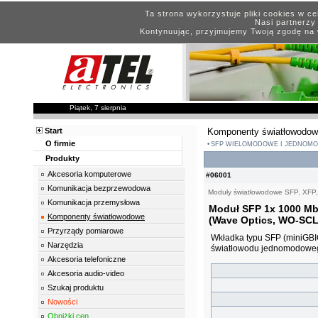
Ta strona wykorzystuje pliki cookies w c
Nasi partnerzy 
Kontynuując, przyjmujemy Twoją zgodę na 
Piątek, 7 sierpnia
Start
Komponenty światłowodo
O firmie
SFP WIELOMODOWE I JEDNOM
Produkty
Akcesoria komputerowe
#06001
Komunikacja bezprzewodowa
Moduły światłowodowe SFP, XFP
Komunikacja przemysłowa
Moduł SFP 1x 1000 Mb
Komponenty światłowodowe
(Wave Optics, WO-SCL
Przyrządy pomiarowe
Wkładka typu SFP (miniGB
Narzędzia
światłowodu jednomodowego
Akcesoria telefoniczne
Akcesoria audio-video
Szukaj produktu
Nowości
Obniżki cen