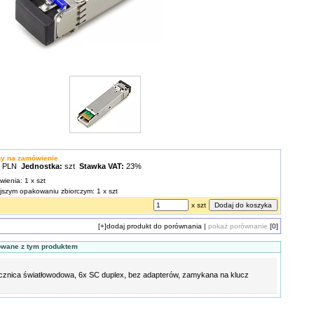
ny na zamówienie
0 PLN
Jednostka:
szt
Stawka VAT:
23%
wienia: 1 x szt
ejszym opakowaniu zbiorczym: 1 x szt
x szt
[+]
dodaj produkt do porównania
|
pokaż porównanie
[0]
owane z tym produktem
cznica światłowodowa, 6x SC duplex, bez adapterów, zamykana na klucz