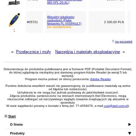
WO-VFL-20-AL)
Wizualny lokalizator
uszkodzeń (Fluke
#05721
2 330,00 PLN
Networks FL-VISIFAULT)
(na zamówienie)
*
na początek
«
Przełącznice i mufy
Narzędzia i materiały eksploatacyjne
»
Dokumentacja do produktów publikowana jest w formacie PDF (Portable Document Format),
do której oglądnięcia niezbędny jest darmowy program Adobe Reader (w wersji 5 lub
wyższej).
Program można pobrać ze strony producenta:
Adobe Reader
Pomimo dołożenia wszelkich starań nie gwarantujemy, że publikowane materiały są wolne
od błędów lub rozbieżności.
Uchybienia te nie mogą być jednak podstawą do jakichkolwiek roszczeń.
Zdjęcia produktów, zamieszczone na stronach internetowych Atel Electronics, mogą
nieznacznie odbiegać od rzeczywistego wyglądu towarów znajdujących się aktualnie w
sprzedaży.
W razie wątpliwości prosimy o kontakt z firmą (tel. 77-4556076, e-mail
cust@atel.com.pl
).
Start
O firmie
Produkty