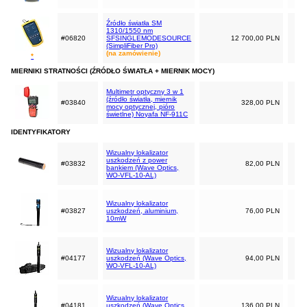
Źródło światła SM
1310/1550 nm
#06820
SFSINGLEMODESOURCE
12 700,00 PLN
(SimpliFiber Pro)
(na zamówienie)
*
MIERNIKI STRATNOŚCI (ŹRÓDŁO ŚWIATŁA + MIERNIK MOCY)
Multimetr optyczny 3 w 1
(źródło światła, miernik
#03840
328,00 PLN
mocy optycznej, pióro
świetlne) Noyafa NF-911C
IDENTYFIKATORY
Wizualny lokalizator
uszkodzeń z power
#03832
82,00 PLN
bankiem (Wave Optics,
WO-VFL-10-AL)
Wizualny lokalizator
#03827
uszkodzeń, aluminium,
76,00 PLN
10mW
Wizualny lokalizator
#04177
uszkodzeń (Wave Optics,
94,00 PLN
WO-VFL-10-AL)
Wizualny lokalizator
#04181
uszkodzeń (Wave Optics,
136,00 PLN