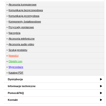
Akcesoria komputerowe
Komunikacja bezprzewodowa
Komunikacja przemysłowa
Komponenty światłowodowe
Przyrządy pomiarowe
Narzędzia
Akcesoria telefoniczne
Akcesoria audio-video
Szukaj produktu
Nowości
Obniżki cen
Wyprzedaże
Katalogi PDF
Dystrybucja
Informacje techniczne
Pomoc&FAQ
Kontakt