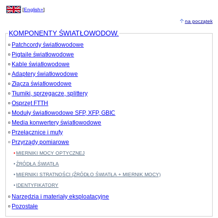
[
English»
]
na początek
KOMPONENTY ŚWIATŁOWODOW.
Patchcordy światłowodowe
Pigtaile światłowodowe
Kable światłowodowe
Adaptery światłowodowe
Złącza światłowodowe
Tłumiki, sprzęgacze, splittery
Osprzęt FTTH
Moduły światłowodowe SFP, XFP, GBIC
Media konwertery światłowodowe
Przełącznice i mufy
Przyrządy pomiarowe
MIERNIKI MOCY OPTYCZNEJ
ŹRÓDŁA ŚWIATŁA
MIERNIKI STRATNOŚCI (ŹRÓDŁO ŚWIATŁA + MIERNIK MOCY)
IDENTYFIKATORY
Narzędzia i materiały eksploatacyjne
Pozostałe