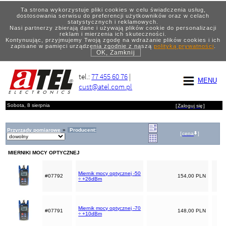
Ta strona wykorzystuje pliki cookies w celu świadczenia usług,
dostosowania serwisu do preferencji użytkowników oraz w celach
statystycznych i reklamowych.
Nasi partnerzy zbierają dane i używają plików cookie do personalizacji
reklam i mierzenia ich skuteczności.
Kontynuując, przyjmujemy Twoją zgodę na wdrażanie plików cookies i ich
zapisane w pamięci urządzenia zgodnie z naszą
polityką prywatności
.
OK, Zamknij
tel.:
77 455 60 76
|
MENU
cust@atel.com.pl
Sobota, 8 sierpnia
[
Zaloguj się
]
Przyrządy pomiarowe
»
Producent:
[
cena
]
MIERNIKI MOCY OPTYCZNEJ
Miernik mocy optycznej -50
#07792
154,00 PLN
÷ +26dBm
Miernik mocy optycznej -70
#07791
148,00 PLN
÷ +10dBm