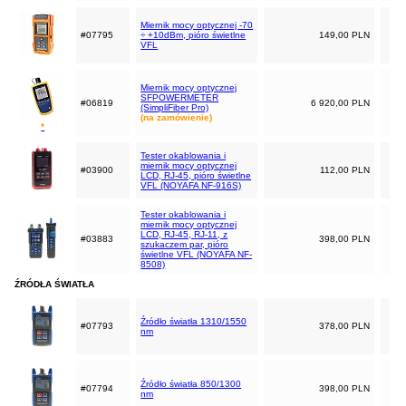
Miernik mocy optycznej -70
#07795
÷ +10dBm, pióro świetlne
149,00 PLN
VFL
Miernik mocy optycznej
SFPOWERMETER
#06819
6 920,00 PLN
(SimpliFiber Pro)
(na zamówienie)
*
Tester okablowania i
miernik mocy optycznej
#03900
112,00 PLN
LCD, RJ-45, pióro świetlne
VFL (NOYAFA NF-916S)
Tester okablowania i
miernik mocy optycznej
LCD, RJ-45, RJ-11, z
#03883
398,00 PLN
szukaczem par, pióro
świetlne VFL (NOYAFA NF-
8508)
ŹRÓDŁA ŚWIATŁA
Źródło światła 1310/1550
#07793
378,00 PLN
nm
Źródło światła 850/1300
#07794
398,00 PLN
nm