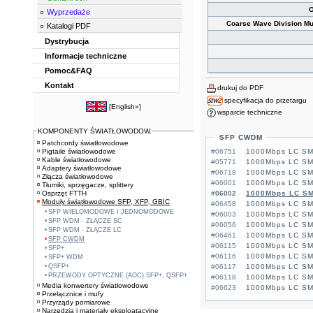
O
Wyprzedaże
Coarse Wave Division Mul
Katalogi PDF
Dystrybucja
Informacje techniczne
Pomoc&FAQ
Kontakt
drukuj do PDF
specyfikacja do przetargu
[
English»
]
wsparcie techniczne
KOMPONENTY ŚWIATŁOWODOW.
SFP CWDM
Patchcordy światłowodowe
Pigtaile światłowodowe
#06751
1000Mbps LC SM
Kable światłowodowe
#05771
1000Mbps LC SM
Adaptery światłowodowe
#06718
1000Mbps LC SM
Złącza światłowodowe
#06001
1000Mbps LC SM
Tłumiki, sprzęgacze, splittery
Osprzęt FTTH
#06002
1000Mbps LC SM
Moduły światłowodowe SFP, XFP, GBIC
#06458
1000Mbps LC SM
SFP WIELOMODOWE I JEDNOMODOWE
#06003
1000Mbps LC SM
SFP WDM - ZŁĄCZE SC
#06056
1000Mbps LC SM
SFP WDM - ZŁĄCZE LC
#06461
1000Mbps LC SM
SFP CWDM
#06115
1000Mbps LC SM
SFP+
#06116
1000Mbps LC SM
SFP+ WDM
QSFP+
#06117
1000Mbps LC SM
PRZEWODY OPTYCZNE (AOC) SFP+, QSFP+
#06118
1000Mbps LC SM
Media konwertery światłowodowe
#06623
1000Mbps LC SM
Przełącznice i mufy
Przyrządy pomiarowe
Narzędzia i materiały eksploatacyjne