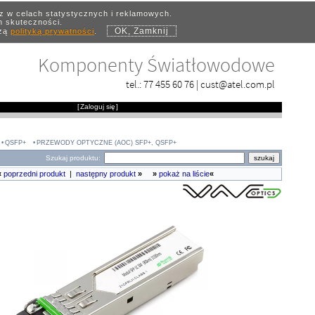
az w celach statystycznych i reklamowych.
ch skuteczności.
OK, Zamknij
szą
polityką prywatności
.
Komponenty Światłowodowe
tel.:
77 455 60 76
|
cust@atel.com.pl
[
Zaloguj się
]
QSFP+
PRZEWODY OPTYCZNE (AOC) SFP+, QSFP+
Szukaj produktu:
«
poprzedni produkt
|
następny produkt
»
»
pokaż na liście
«