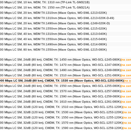
00 Mbps LC SM, 10 km, WDM, TX: 1310 nm (TP-Link TL-SM321B)
00 Mbps LC SM, 10 km, WDM, TX: 1550 nm (TP-Link TL-SM321A)
000 Mbps LC SM, 20 km, WDM TX:1310nm (Wave Optics, WO-SWL-1213-020K)
000 Mbps LC SM, 20 km, WDM TX:1310nm (Wave Optics, WO-SWL-1213-020K-D-49)
000 Mbps LC SM, 20 km, WDM TX:1490nm (Wave Optics, WO-SWL-1249-020K-D)
000 Mbps LC SM, 20 km, WDM TX:1550nm (Wave Optics, WO-SWL-1215-020K)
000 Mbps LC SM, 40 km, WDM TX:1310nm (Wave Optics, WO-SWL-1213-040K)
000 Mbps LC SM, 40 km, WDM TX:1550nm (Wave Optics, WO-SWL-1215-040K)
000 Mbps LC SM, 80 km, WDM TX:1490nm (Wave Optics, WO-SWL-1214-080K)
000 Mbps LC SM, 80 km, WDM TX:1550nm (Wave Optics, WO-SWL-1215-080K)
00 Mbps LC SM, 24dB (80 km), CWDM, TX: 1450 nm (Wave Optics, WO-SCL-1245-080K)
(na za
00 Mbps LC SM, 24dB (80 km), CWDM, TX: 1470 nm (Wave Optics, WO-SCL-1247-080K)
(na za
00 Mbps LC SM, 24dB (80 km), CWDM, TX: 1490 nm (Wave Optics, WO-SCL-1249-080K)
(na za
00 Mbps LC SM, 24dB (80 km), CWDM, TX: 1510 nm (Wave Optics, WO-SCL-1251-080K)
(na za
000 Mbps LC SM, 24dB (80 km), CWDM, TX: 1530 nm (Wave Optics, WO-SCL-1253-080K)
(na 
00 Mbps LC SM, 24dB (80 km), CWDM, TX: 1550 nm (Wave Optics, WO-SCL-1255-080K)
(na za
00 Mbps LC SM, 24dB (80 km), CWDM, TX: 1570 nm (Wave Optics, WO-SCL-1257-080K)
(na za
00 Mbps LC SM, 24dB (80 km), CWDM, TX: 1590 nm (Wave Optics, WO-SCL-1259-080K)
(na za
00 Mbps LC SM, 24dB (80 km), CWDM, TX: 1610 nm (Wave Optics, WO-SCL-1261-080K)
(na za
00 Mbps LC SM, 32dB (120 km), CWDM, TX: 1510 nm (Wave Optics, WO-SCL-1251-120K)
(na z
00 Mbps LC SM, 32dB (120 km), CWDM, TX: 1530 nm (Wave Optics, WO-SCL-1253-120K)
(na z
00 Mbps LC SM, 32dB (120 km), CWDM, TX: 1550 nm (Wave Optics, WO-SCL-1255-120K)
(na z
00 Mbps LC SM, 32dB (120 km), CWDM, TX: 1570 nm (Wave Optics, WO-SCL-1257-120K)
(na z
00 Mbps LC SM, 32dB (120 km), CWDM, TX: 1590 nm (Wave Optics, WO-SCL-1259-120K)
(na z