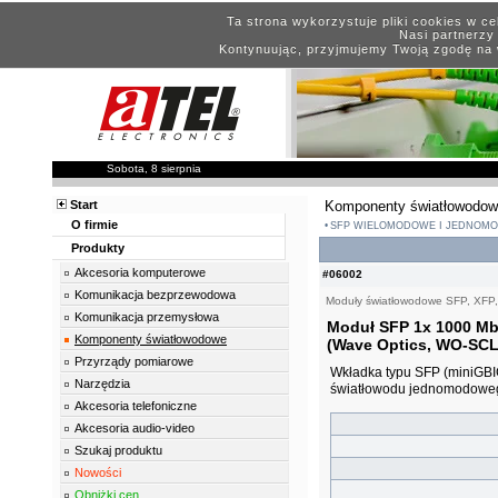
Ta strona wykorzystuje pliki cookies w c
Nasi partnerzy 
Kontynuując, przyjmujemy Twoją zgodę na 
Sobota, 8 sierpnia
Start
Komponenty światłowodo
O firmie
SFP WIELOMODOWE I JEDNOM
Produkty
Akcesoria komputerowe
#06002
Komunikacja bezprzewodowa
Moduły światłowodowe SFP, XFP
Komunikacja przemysłowa
Moduł SFP 1x 1000 Mb
Komponenty światłowodowe
(Wave Optics, WO-SCL
Przyrządy pomiarowe
Wkładka typu SFP (miniGB
Narzędzia
światłowodu jednomodowego
Akcesoria telefoniczne
Akcesoria audio-video
Szukaj produktu
Nowości
Obniżki cen