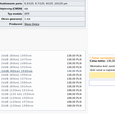
kablowanie portu
8.3/125, 8.7/125, 9/125, 10/125 µm
tiplexing (
CWDM
)
tak
Typ modułu
SFP
Okres gwarancji
1 rok
Producent
Wave Optics
 24dB (80km) 1450nm
136,00 PLN
* Towar sprowadza
 24dB (80km) 1470nm
136,00 PLN
Cena netto:
136,0
 24dB (80km) 1490nm
136,00 PLN
Minimalna ilość zamó
 24dB (80km) 1510nm
136,00 PLN
Ilość sztuk w najmni
 24dB (80km) 1530nm
136,00 PLN
 24dB (80km) 1550nm
136,00 PLN
 24dB (80km) 1570nm
136,00 PLN
 24dB (80km) 1590nm
136,00 PLN
 24dB (80km) 1610nm
136,00 PLN
 32dB (120km) 1510nm
198,00 PLN
 32dB (120 km) 1530nm
198,00 PLN
 32dB (120km) 1550nm
198,00 PLN
 32dB (120km) 1570nm
198,00 PLN
 32dB (120km) 1590nm
198,00 PLN