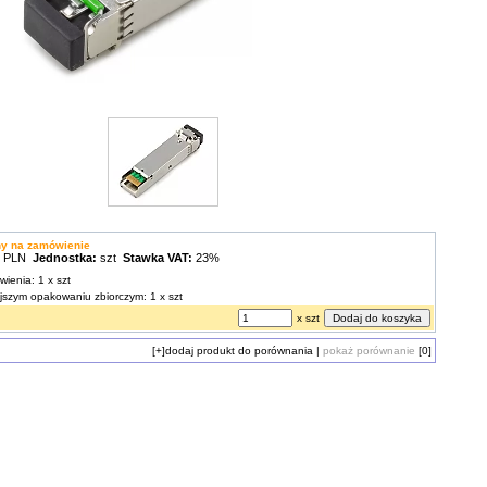
ny na zamówienie
0 PLN
Jednostka:
szt
Stawka VAT:
23%
wienia: 1 x szt
ejszym opakowaniu zbiorczym: 1 x szt
x szt
[+]
dodaj produkt do porównania
|
pokaż porównanie
[0]