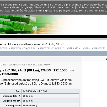
elu świadczenia usług, dostosowania serwisu do preferencji użytkowników or
zbierają dane i używają plików cookie do personalizacji reklam i mierzenia i
wdrażanie plików cookies i ich zapisane w pamięci urządzenia zgodnie z na
we
»
Moduły światłowodowe SFP, XFP, GBIC
ODOWE
SFP WDM - ZŁĄCZE SC
SFP WDM - ZŁĄCZE LC
SFP CWDM
SFP+
SFP+ WDM
, GBIC
›
WAVE OPTICS
›
WO-SCL-1253-080K
ps LC SM, 24dB (80 km), CWDM, TX: 1530 nm
-1253-080K)
IC) przeznaczona do transmisji CWDM jednym włóknem
 (SM) na odległość do 80km. Długość fali TX 1530nm.
Port
1x 1000 Mbps LC SM
Długość fali TX
1530 nm
Długość fali RX
1530 nm
Zasięg portu
24dB (80km)