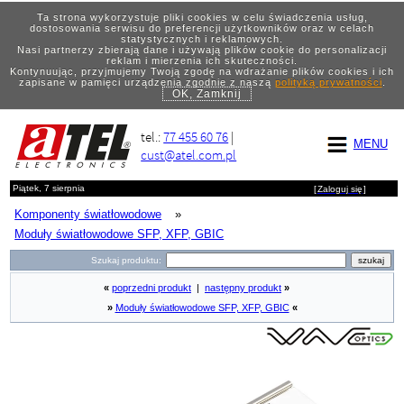
Ta strona wykorzystuje pliki cookies w celu świadczenia usług,
dostosowania serwisu do preferencji użytkowników oraz w celach
statystycznych i reklamowych.
Nasi partnerzy zbierają dane i używają plików cookie do personalizacji
reklam i mierzenia ich skuteczności.
Kontynuując, przyjmujemy Twoją zgodę na wdrażanie plików cookies i ich
zapisane w pamięci urządzenia zgodnie z naszą
polityką prywatności
.
OK, Zamknij
tel.:
77 455 60 76
|
MENU
cust@atel.com.pl
Piątek, 7 sierpnia
[
Zaloguj się
]
Komponenty światłowodowe
»
Moduły światłowodowe SFP, XFP, GBIC
Szukaj produktu:
«
poprzedni produkt
|
następny produkt
»
»
Moduły światłowodowe SFP, XFP, GBIC
«