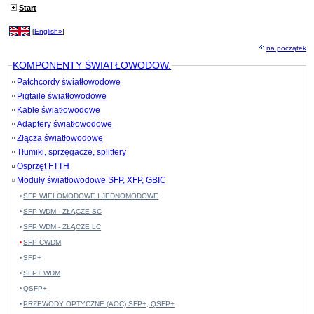
Start
[
English»
]
na początek
KOMPONENTY ŚWIATŁOWODOW.
Patchcordy światłowodowe
Pigtaile światłowodowe
Kable światłowodowe
Adaptery światłowodowe
Złącza światłowodowe
Tłumiki, sprzęgacze, splittery
Osprzęt FTTH
Moduły światłowodowe SFP, XFP, GBIC
SFP WIELOMODOWE I JEDNOMODOWE
SFP WDM - ZŁĄCZE SC
SFP WDM - ZŁĄCZE LC
SFP CWDM
SFP+
SFP+ WDM
QSFP+
PRZEWODY OPTYCZNE (AOC) SFP+, QSFP+