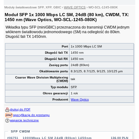
Moduły światłowodowe SFP, XFP, GBIC
›
WAVE OPTICS
›
WO-SCL-1245-080K
Moduł SFP 1x 1000 Mbps LC SM, 24dB (80 km), CWDM, TX:
1450 nm (Wave Optics, WO-SCL-1245-080K)
Wkładka typu SFP (miniGBIC) przeznaczona do transmisji CWDM jednym
włóknem światłowodu jednomodowego (SM) na odległość do 80km.
Długość fali TX 1450nm.
Port
1x 1000 Mbps LC SM
Długość fali TX
1450 nm
Długość fali RX
1450 nm
Zasięg portu
24dB (80km)
Okablowanie portu
8.3/125, 8.7/125, 9/125, 10/125 µm
Coarse Wave Division Multiplexing
tak
(
CWDM
)
Typ modułu
SFP
Okres gwarancji
1 rok
Producent
Wave Optics
drukuj do PDF
specyfikacja do przetargu
wsparcie techniczne
SFP CWDM
#06751
1000Mbps LC SM 24dB (80km) 1450nm
136,00 PLN