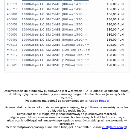
#05771
1000Mbps LC SM 24dB (80km) 1470nm
136,00 PLN
#06718
1000Mbps LC SM 24dB (80km) 1490nm
136,00 PLN
#06001
1000Mbps LC SM 24dB (80km) 1510nm
136,00 PLN
#06002
1000Mbps LC SM 24dB (80km) 1530nm
136,00 PLN
#06458
1000Mbps LC SM 24dB (80km) 1550nm
136,00 PLN
#06003
1000Mbps LC SM 24dB (80km) 1570nm
136,00 PLN
#06056
1000Mbps LC SM 24dB (80km) 1590nm
136,00 PLN
#06461
1000Mbps LC SM 24dB (80km) 1610nm
136,00 PLN
#06115
1000Mbps LC SM 32dB (120km) 1510nm
198,00 PLN
#06116
1000Mbps LC SM 32dB (120 km) 1530nm
198,00 PLN
#06117
1000Mbps LC SM 32dB (120km) 1550nm
198,00 PLN
#06118
1000Mbps LC SM 32dB (120km) 1570nm
198,00 PLN
#06623
1000Mbps LC SM 32dB (120km) 1590nm
198,00 PLN
Dokumentacja do produktów publikowana jest w formacie PDF (Portable Document Format),
do której oglądnięcia niezbędny jest darmowy program Adobe Reader (w wersji 5 lub
wyższej).
Program można pobrać ze strony producenta:
Adobe Reader
Pomimo dołożenia wszelkich starań nie gwarantujemy, że publikowane materiały są wolne
od błędów lub rozbieżności.
Uchybienia te nie mogą być jednak podstawą do jakichkolwiek roszczeń.
Zdjęcia produktów, zamieszczone na stronach internetowych Atel Electronics, mogą
nieznacznie odbiegać od rzeczywistego wyglądu towarów znajdujących się aktualnie w
sprzedaży.
W razie wątpliwości prosimy o kontakt z firmą (tel. 77-4556076, e-mail
cust@atel.com.pl
).