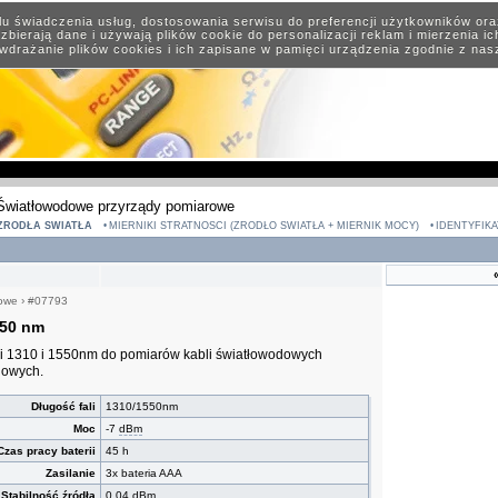
elu świadczenia usług, dostosowania serwisu do preferencji użytkowników or
zbierają dane i używają plików cookie do personalizacji reklam i mierzenia i
wdrażanie plików cookies i ich zapisane w pamięci urządzenia zgodnie z na
Światłowodowe przyrządy pomiarowe
ŹRÓDŁA ŚWIATŁA
MIERNIKI STRATNOŚCI (ŹRÓDŁO ŚWIATŁA + MIERNIK MOCY)
IDENTYFIK
rowe
›
#07793
550 nm
fali 1310 i 1550nm do pomiarów kabli światłowodowych
dowych.
Długość fali
1310/1550nm
Moc
-7
dBm
Czas pracy baterii
45 h
Zasilanie
3x bateria AAA
Stabilność źródła
0,04
dBm