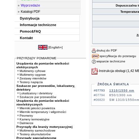
Wyprzedaże
Dopuszczalna 
Katalogi PDF
Temperatur
Dystrybucja
Informacje techniczne
Pomoc&FAQ
Z
Kontakt
[
English»
]
drukuj do PDF
specyfikacja do przetargu
PRZYRZĄDY POMIAROWE
wsparcie techniczne
Urządzenia do pomiarów wielkości
elektrycznych
Instrukcja obsługi
(1,42 M
Multimetry cyfrowe
Multimetry cęgowe
Zestawy mierników
Testery napięcia
ŹRÓDŁA ŚWIATŁA
Szukacze par przewodów, lokalizatory,
detektory
#07793
1310/1550 nm
Lokalizatory i detektory
#07794
850/1300 nm
Szukacze par przewodów
#06820
SM 1310/1550nm,
Urządzenia do pomiarów wielkości
nieelektrycznych
Mierniki jakości powietrza
Mierniki temperatury i wilgotności
Pirometry
Kamery termowizyjne
Dalmierze
Przyrządy dla branży motoryzacyjnej
Multimetry samochodowe
Testery akumulatorów
Przyrządy specjalistyczne