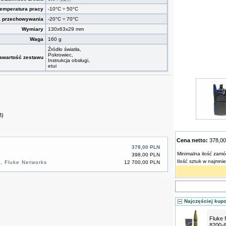
temperatura pracy
-10°C ÷ 50°C
a przechowywania
-20°C ÷ 70°C
Wymiary
130x63x29 mm
Waga
160 g
Źródło światła,
Pokrowiec,
awartość zestawu
Instrukcja obsługi,
etui
B)
Cena netto:
378,0
378,00 PLN
Minimalna ilość zamó
398,00 PLN
Ilość sztuk w najmni
 Fluke Networks
12 700,00 PLN
Najczęściej kup
Fluke 
8200-6