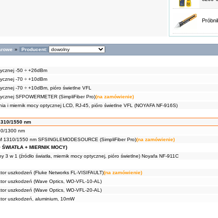
Próbn
arowe
»
Producent:
tycznej -50 ÷ +26dBm
tycznej -70 ÷ +10dBm
tycznej -70 ÷ +10dBm, pióro świetlne VFL
ptycznej SFPOWERMETER (SimpliFiber Pro)
(na zamówienie)
nia i miernik mocy optycznej LCD, RJ-45, pióro świetlne VFL (NOYAFA NF-916S)
 1310/1550 nm
850/1300 nm
 SM 1310/1550 nm SFSINGLEMODESOURCE (SimpliFiber Pro)
(na zamówienie)
 ŚWIATŁA + MIERNIK MOCY)
ny 3 w 1 (źródło światła, miernik mocy optycznej, pióro świetlne) Noyafa NF-911C
zator uszkodzeń (Fluke Networks FL-VISIFAULT)
(na zamówienie)
zator uszkodzeń (Wave Optics, WO-VFL-10-AL)
zator uszkodzeń (Wave Optics, WO-VFL-20-AL)
zator uszkodzeń, aluminium, 10mW