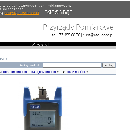
az w celach statystycznych i reklamowych.
ch skuteczności.
OK, Zamknij
szą
polityką prywatności
.
Przyrządy Pomiarowe
tel.:
77 455 60 76
|
cust@atel.com.pl
[
Zaloguj się
]
ATORY
Szukaj produktu:
«
poprzedni produkt
|
następny produkt
»
»
pokaż na liście
«