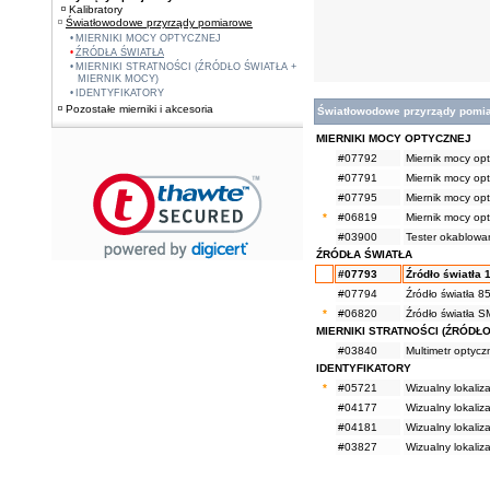
Kalibratory
Światłowodowe przyrządy pomiarowe
MIERNIKI MOCY OPTYCZNEJ
ŹRÓDŁA ŚWIATŁA
MIERNIKI STRATNOŚCI (ŹRÓDŁO ŚWIATŁA +
MIERNIK MOCY)
IDENTYFIKATORY
Pozostałe mierniki i akcesoria
Światłowodowe przyrządy pomi
MIERNIKI MOCY OPTYCZNEJ
#07792
Miernik mocy op
#07791
Miernik mocy op
#07795
Miernik mocy op
*
#06819
Miernik mocy o
#03900
Tester okablowa
ŹRÓDŁA ŚWIATŁA
#07793
Źródło światła
#07794
Źródło światła 
*
#06820
Źródło światła
MIERNIKI STRATNOŚCI (ŹRÓDŁO
#03840
Multimetr optycz
IDENTYFIKATORY
*
#05721
Wizualny lokali
#04177
Wizualny lokali
#04181
Wizualny lokali
#03827
Wizualny lokali