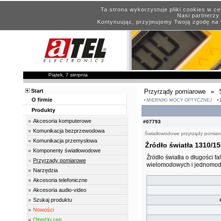
Ta strona wykorzystuje pliki cookies w c
Nasi partnerzy 
Kontynuując, przyjmujemy Twoją zgodę na 
Piątek, 7 sierpnia
Start
Przyrządy pomiarowe
»
O firmie
MIERNIKI MOCY OPTYCZNEJ
Produkty
Akcesoria komputerowe
#07793
Komunikacja bezprzewodowa
Światłowodowe przyrządy pomia
Komunikacja przemysłowa
Źródło światła 1310/1
Komponenty światłowodowe
Źródło światła o długości 
Przyrządy pomiarowe
wielomodowych i jednomo
Narzędzia
Akcesoria telefoniczne
Akcesoria audio-video
Szukaj produktu
Nowości
Obniżki cen