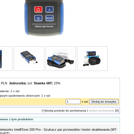
0 PLN
Jednostka:
szt
Stawka VAT:
23%
wienia: 1 x szt
ejszym opakowaniu zbiorczym: 1 x szt
x szt
[+]
dodaj produkt do porównania
|
pokaż porównanie
[0]
owane z tym produktem
Networks IntelliTone 200 Pro - Szukacz par przewodów i tester okablowania (MT-
0-KIT)