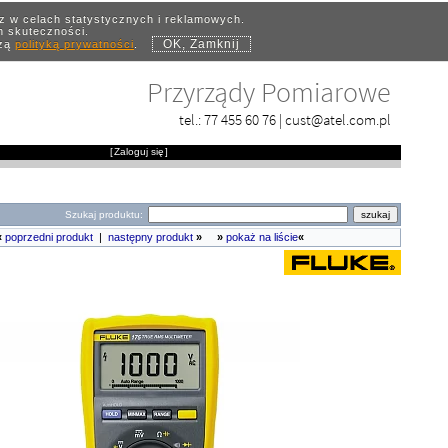
az w celach statystycznych i reklamowych.
ch skuteczności.
OK, Zamknij
szą
polityką prywatności
.
Przyrządy Pomiarowe
tel.:
77 455 60 76
|
cust@atel.com.pl
[
Zaloguj się
]
Szukaj produktu:
«
poprzedni produkt
|
następny produkt
»
»
pokaż na liście
«