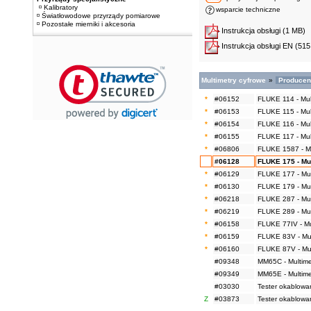
Kalibratory
wsparcie techniczne
Światłowodowe przyrządy pomiarowe
Pozostałe mierniki i akcesoria
Instrukcja obsługi
(1 MB)
Instrukcja obsługi EN
(515
Multimetry cyfrowe
»
Producen
*
#06152
FLUKE 114 - Mul
*
#06153
FLUKE 115 - Mul
*
#06154
FLUKE 116 - Mul
*
#06155
FLUKE 117 - Mul
*
#06806
FLUKE 1587 - Mul
#06128
FLUKE 175 - Mu
*
#06129
FLUKE 177 - Mul
*
#06130
FLUKE 179 - Mul
*
#06218
FLUKE 287 - Mul
*
#06219
FLUKE 289 - Mul
*
#06158
FLUKE 77IV - Mu
*
#06159
FLUKE 83V - Mul
*
#06160
FLUKE 87V - Mul
#09348
MM65C - Multime
#09349
MM65E - Multime
#03030
Tester okablowa
Z
#03873
Tester okablowa