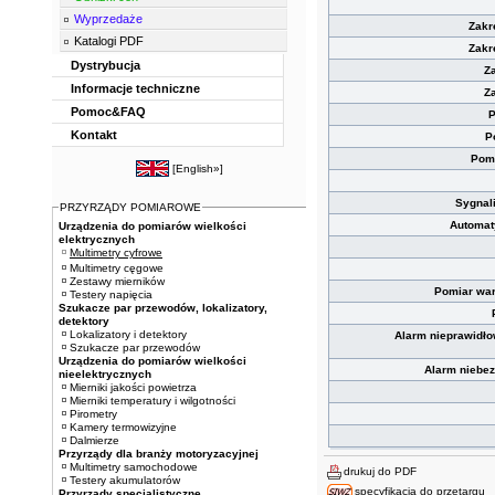
Wyprzedaże
Zakr
Katalogi PDF
Zakr
Dystrybucja
Z
Informacje techniczne
Z
Pomoc&FAQ
P
Kontakt
P
Pomi
[
English»
]
Sygnal
PRZYRZĄDY POMIAROWE
Automat
Urządzenia do pomiarów wielkości
elektrycznych
Multimetry cyfrowe
Multimetry cęgowe
Zestawy mierników
Pomiar war
Testery napięcia
Szukacze par przewodów, lokalizatory,
detektory
Lokalizatory i detektory
Alarm nieprawidł
Szukacze par przewodów
Urządzenia do pomiarów wielkości
Alarm niebe
nieelektrycznych
Mierniki jakości powietrza
Mierniki temperatury i wilgotności
Pirometry
Kamery termowizyjne
Dalmierze
Przyrządy dla branży motoryzacyjnej
Multimetry samochodowe
drukuj do PDF
Testery akumulatorów
specyfikacja do przetargu
Przyrządy specjalistyczne