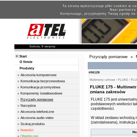
Ta strona wykorzystuje pliki cookies w c
Nasi partnerzy 
Kontynuując, przyjmujemy Twoją zgodę na 
Sobota, 8 sierpnia
Start
Przyrządy pomiarowe
»
O firmie
Produkty
#06128
Akcesoria komputerowe
Multimetry cyfrowe
›
FLUKE
›
FLU
Komunikacja bezprzewodowa
FLUKE 175 - Multimetr
Komunikacja przemysłowa
zmiana zakresów
Komponenty światłowodowe
FLUKE 175 jest uniwersal
Przyrządy pomiarowe
podstawowych wielkości taki
Narzędzia
częstotliwości.
Akcesoria telefoniczne
W skład zestawu wchodzą m
Akcesoria audio-video
(zainstalowana), instrukcja
Szukaj produktu
Nowości
Ma
Obniżki cen