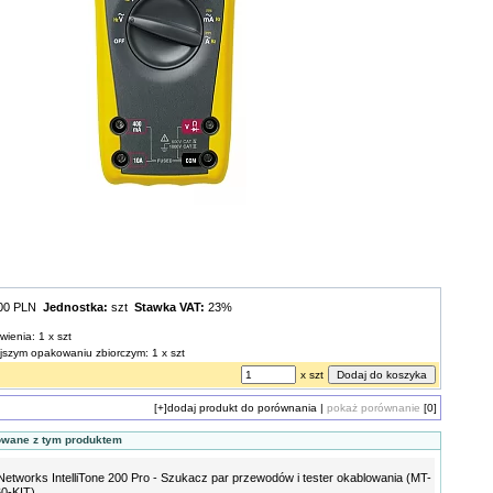
,00 PLN
Jednostka:
szt
Stawka VAT:
23%
wienia: 1 x szt
ejszym opakowaniu zbiorczym: 1 x szt
x szt
[+]
dodaj produkt do porównania
|
pokaż porównanie
[0]
owane z tym produktem
Networks IntelliTone 200 Pro - Szukacz par przewodów i tester okablowania (MT-
0-KIT)