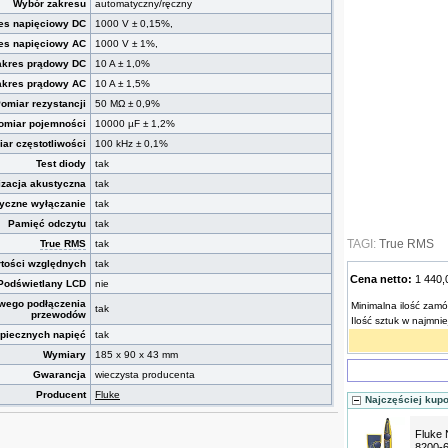
Wybór zakresu
automatyczny/ręczny
es napięciowy DC
1000 V ± 0,15%,
es napięciowy AC
1000 V ± 1%,
akres prądowy DC
10 A ± 1,0%
akres prądowy AC
10 A ± 1,5%
omiar rezystancji
50 MΩ ± 0,9%
omiar pojemności
10000 µF ± 1,2%
ar częstotliwości
100 kHz ± 0,1%
Test diody
tak
izacja akustyczna
tak
yczne wyłączanie
tak
Pamięć odczytu
tak
TAGI:
True RMS
True RMS
tak
tości względnych
tak
Cena netto:
1 440
Podświetlany LCD
nie
owego podłączenia
Minimalna ilość zamó
tak
przewodów
Ilość sztuk w najmni
zpiecznych napięć
tak
Wymiary
185 x 90 x 43 mm
Gwarancja
wieczysta producenta
Producent
Fluke
Najczęściej kup
Fluke 
8200-6