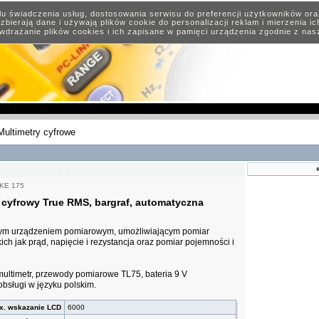
elu świadczenia usług, dostosowania serwisu do preferencji użytkowników or
zbierają dane i używają plików cookie do personalizacji reklam i mierzenia i
wdrażanie plików cookies i ich zapisane w pamięci urządzenia zgodnie z na
Multimetry cyfrowe
KE 175
 cyfrowy True RMS, bargraf, automatyczna
nym urządzeniem pomiarowym, umożliwiającym pomiar
ch jak prąd, napięcie i rezystancja oraz pomiar pojemności i
ultimetr, przewody pomiarowe TL75, bateria 9 V
 obsługi w języku polskim.
x. wskazanie LCD
6000