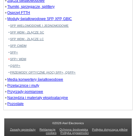
Złącza światłowodowe
Tłumiki, sprzęgacze, splittery
Osprzęt FTTH
Moduły światłowodowe SFP, XFP, GBIC
SFP WIELOMODOWE I JEDNOMODOWE
SFP WDM - ZŁĄCZE SC
SFP WDM - ZŁĄCZE LC
SFP CWDM
SFP+
SFP+ WDM
QSFP+
PRZEWODY OPTYCZNE (AOC) SFP+, QSFP+
Media konwertery światłowodowe
Przełącznice i mufy
Przyrządy pomiarowe
Narzędzia i materiały eksploatacyjne
Pozostałe
©2026 Atel Electronics
Zasady sprzedaży
Reklamacje
Ochrona środowiska
Polityka dotycząca plików
cookies
Polityka prywatności