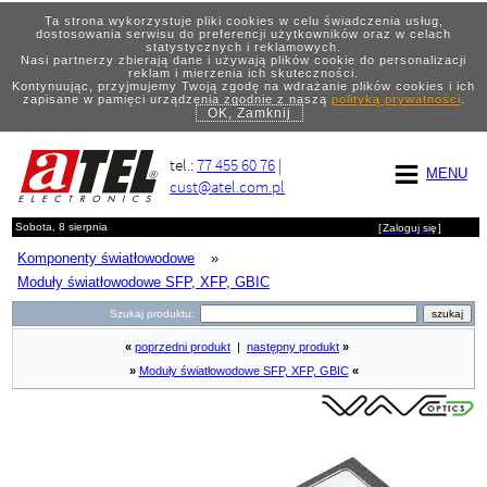
Ta strona wykorzystuje pliki cookies w celu świadczenia usług,
dostosowania serwisu do preferencji użytkowników oraz w celach
statystycznych i reklamowych.
Nasi partnerzy zbierają dane i używają plików cookie do personalizacji
reklam i mierzenia ich skuteczności.
Kontynuując, przyjmujemy Twoją zgodę na wdrażanie plików cookies i ich
zapisane w pamięci urządzenia zgodnie z naszą
polityką prywatności
.
OK, Zamknij
tel.:
77 455 60 76
|
MENU
cust@atel.com.pl
Sobota, 8 sierpnia
[
Zaloguj się
]
Komponenty światłowodowe
»
Moduły światłowodowe SFP, XFP, GBIC
Szukaj produktu:
«
poprzedni produkt
|
następny produkt
»
»
Moduły światłowodowe SFP, XFP, GBIC
«