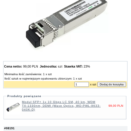
Cena netto:
99,00 PLN
Jednostka:
szt
Stawka VAT:
23%
Minimalna ilość zamówienia: 1 x szt
Ilość sztuk w najmniejszym opakowaniu zbiorczym: 1 x szt
x szt
Produkty powiązane
Moduł SFP+ 1x 10 Gbps LC SM, 40 km, WDM
TX:1330nm, DDMI (Wave Optics, WO-PWL-9633-
99,00 PLN
040K-D)
#08191