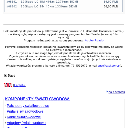
#08191
10Gbps LC SM 40km 1270nm DDMI
99,00 PLN
#08192
10Gbps LC SM 40km 1330nm DDMI
99,00 PLN
Dokumentacja do produktów publikowana jest w formacie PDF (Portable Document Format),
do której oglądnięcia niezbędny jest darmowy program Adobe Reader (w wersji 5 lub
wyższej).
Program można pobrać ze strony producenta:
Adobe Reader
Pomimo dołożenia wszelkich starań nie gwarantujemy, że publikowane materiały są wolne
od błędów lub rozbieżności.
Uchybienia te nie mogą być jednak podstawą do jakichkolwiek roszczeń.
Zdjęcia produktów, zamieszczone na stronach internetowych Atel Electronics, mogą
nieznacznie odbiegać od rzeczywistego wyglądu towarów znajdujących się aktualnie w
sprzedaży.
W razie wątpliwości prosimy o kontakt z firmą (tel. 77-4556076, e-mail
cust@atel.com.pl
).
Start
[
English»
]
na początek
KOMPONENTY ŚWIATŁOWODOW.
Patchcordy światłowodowe
Pigtaile światłowodowe
Kable światłowodowe
Adaptery światłowodowe