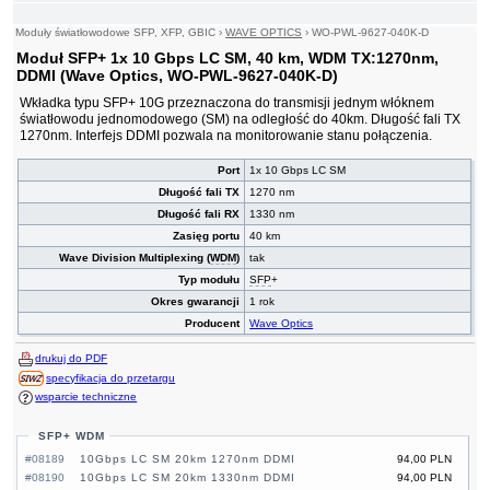
Moduły światłowodowe SFP, XFP, GBIC
›
WAVE OPTICS
›
WO-PWL-9627-040K-D
Moduł SFP+ 1x 10 Gbps LC SM, 40 km, WDM TX:1270nm,
DDMI (Wave Optics, WO-PWL-9627-040K-D)
Wkładka typu SFP+ 10G przeznaczona do transmisji jednym włóknem
światłowodu jednomodowego (SM) na odległość do 40km. Długość fali TX
1270nm. Interfejs DDMI pozwala na monitorowanie stanu połączenia.
Port
1x 10 Gbps LC SM
Długość fali TX
1270 nm
Długość fali RX
1330 nm
Zasięg portu
40 km
Wave Division Multiplexing (
WDM
)
tak
Typ modułu
SFP
+
Okres gwarancji
1 rok
Producent
Wave Optics
drukuj do PDF
specyfikacja do przetargu
wsparcie techniczne
SFP+ WDM
#08189
10Gbps LC SM 20km 1270nm DDMI
94,00 PLN
#08190
10Gbps LC SM 20km 1330nm DDMI
94,00 PLN