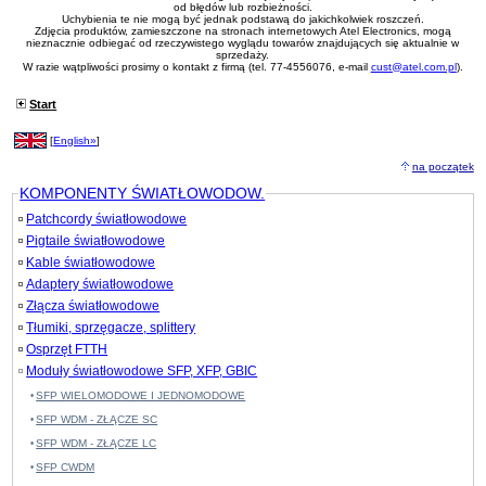
od błędów lub rozbieżności.
Uchybienia te nie mogą być jednak podstawą do jakichkolwiek roszczeń.
Zdjęcia produktów, zamieszczone na stronach internetowych Atel Electronics, mogą
nieznacznie odbiegać od rzeczywistego wyglądu towarów znajdujących się aktualnie w
sprzedaży.
W razie wątpliwości prosimy o kontakt z firmą (tel. 77-4556076, e-mail
cust@atel.com.pl
).
Start
[
English»
]
na początek
KOMPONENTY ŚWIATŁOWODOW.
Patchcordy światłowodowe
Pigtaile światłowodowe
Kable światłowodowe
Adaptery światłowodowe
Złącza światłowodowe
Tłumiki, sprzęgacze, splittery
Osprzęt FTTH
Moduły światłowodowe SFP, XFP, GBIC
SFP WIELOMODOWE I JEDNOMODOWE
SFP WDM - ZŁĄCZE SC
SFP WDM - ZŁĄCZE LC
SFP CWDM