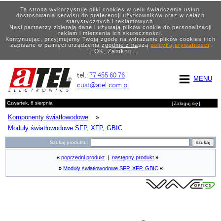
Ta strona wykorzystuje pliki cookies w celu świadczenia usług,
dostosowania serwisu do preferencji użytkowników oraz w celach
statystycznych i reklamowych.
Nasi partnerzy zbierają dane i używają plików cookie do personalizacji
reklam i mierzenia ich skuteczności.
Kontynuując, przyjmujemy Twoją zgodę na wdrażanie plików cookies i ich
zapisane w pamięci urządzenia zgodnie z naszą
polityką prywatności
.
OK, Zamknij
tel.:
77 455 60 76
|
MENU
cust@atel.com.pl
Czwartek, 6 sierpnia
[
Zaloguj się
]
Komponenty światłowodowe
»
Moduły światłowodowe SFP, XFP, GBIC
Szukaj produktu:
«
poprzedni produkt
|
następny produkt
»
»
Moduły światłowodowe SFP, XFP, GBIC
«