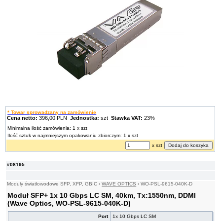
* Towar sprowadzany na zamówienie
Cena netto:
396,00 PLN
Jednostka:
szt
Stawka VAT:
23%
Minimalna ilość zamówienia: 1 x szt
Ilość sztuk w najmniejszym opakowaniu zbiorczym: 1 x szt
x szt
#08195
Moduły światłowodowe SFP, XFP, GBIC
›
WAVE OPTICS
›
WO-PSL-9615-040K-D
Moduł SFP+ 1x 10 Gbps LC SM, 40km, Tx:1550nm, DDMI
(Wave Optics, WO-PSL-9615-040K-D)
Port
1x 10 Gbps LC SM