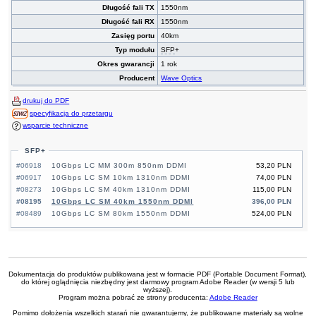
Długość fali TX
1550nm
Długość fali RX
1550nm
Zasięg portu
40km
Typ modułu
SFP
+
Okres gwarancji
1 rok
Producent
Wave Optics
drukuj do PDF
specyfikacja do przetargu
wsparcie techniczne
SFP+
#06918
10Gbps LC MM 300m 850nm DDMI
53,20 PLN
#06917
10Gbps LC SM 10km 1310nm DDMI
74,00 PLN
#08273
10Gbps LC SM 40km 1310nm DDMI
115,00 PLN
#08195
10Gbps LC SM 40km 1550nm DDMI
396,00 PLN
#08489
10Gbps LC SM 80km 1550nm DDMI
524,00 PLN
Dokumentacja do produktów publikowana jest w formacie PDF (Portable Document Format),
do której oglądnięcia niezbędny jest darmowy program Adobe Reader (w wersji 5 lub
wyższej).
Program można pobrać ze strony producenta:
Adobe Reader
Pomimo dołożenia wszelkich starań nie gwarantujemy, że publikowane materiały są wolne