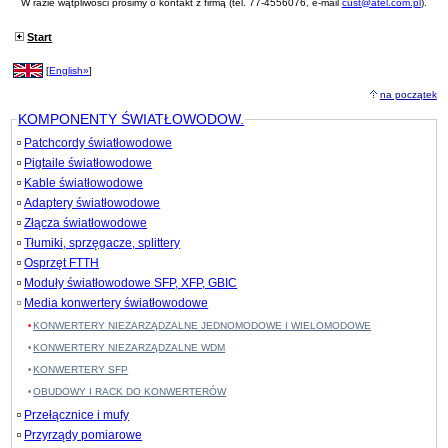
W razie wątpliwości prosimy o kontakt z firmą (tel. 77-4556076, e-mail
cust@atel.com.pl
).
Start
[
English»
]
na początek
KOMPONENTY ŚWIATŁOWODOW.
Patchcordy światłowodowe
Pigtaile światłowodowe
Kable światłowodowe
Adaptery światłowodowe
Złącza światłowodowe
Tłumiki, sprzęgacze, splittery
Osprzęt FTTH
Moduły światłowodowe SFP, XFP, GBIC
Media konwertery światłowodowe
KONWERTERY NIEZARZĄDZALNE JEDNOMODOWE I WIELOMODOWE
KONWERTERY NIEZARZĄDZALNE WDM
KONWERTERY SFP
OBUDOWY I RACK DO KONWERTERÓW
Przełącznice i mufy
Przyrządy pomiarowe