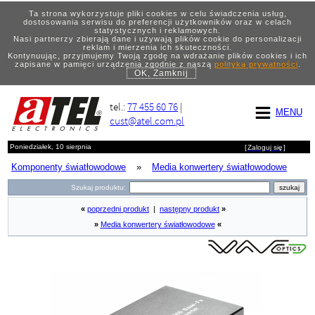
Ta strona wykorzystuje pliki cookies w celu świadczenia usług,
dostosowania serwisu do preferencji użytkowników oraz w celach
statystycznych i reklamowych.
Nasi partnerzy zbierają dane i używają plików cookie do personalizacji
reklam i mierzenia ich skuteczności.
Kontynuując, przyjmujemy Twoją zgodę na wdrażanie plików cookies i ich
zapisane w pamięci urządzenia zgodnie z naszą
polityką prywatności
.
OK, Zamknij
tel.:
77 455 60 76
|
MENU
cust@atel.com.pl
Poniedziałek, 10 sierpnia
[
Zaloguj się
]
Komponenty światłowodowe
»
Media konwertery światłowodowe
Szukaj produktu:
«
poprzedni produkt
|
następny produkt
»
»
Media konwertery światłowodowe
«