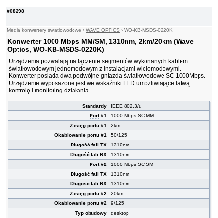
#08298
Media konwertery światłowodowe
›
WAVE OPTICS
›
WO-KB-MSDS-0220K
Konwerter 1000 Mbps MM/SM, 1310nm, 2km/20km (Wave
Optics, WO-KB-MSDS-0220K)
Urządzenia pozwalają na łączenie segmentów wykonanych kablem
światłowodowym jednomodowym z instalacjami wielomodowymi.
Konwerter posiada dwa podwójne gniazda światłowodowe SC 1000Mbps.
Urządzenie wyposażone jest we wskaźniki LED umożliwiające łatwą
kontrolę i monitoring działania.
Standardy
IEEE 802.3
/u
Port
#1
1000 Mbps SC MM
Zasięg portu #1
2km
Okablowanie portu #1
50/125
Długość fali TX
1310nm
Długość fali RX
1310nm
Port
#2
1000 Mbps SC SM
Długość fali TX
1310nm
Długość fali RX
1310nm
Zasięg portu #2
20km
Okablowanie portu #2
9/125
Typ obudowy
desktop