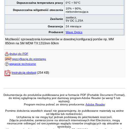
Dopuszczalna temperatura pracy
0°C ÷ 50°C
10% ÷ 90%,
Dopuszczalna wilgotność otoczenia
niekondensująca
zasilacz,
Zasilanie
5V DC 1,25A
Gwarancja
24 miesiące
Producent
Wave Optics
Możliwość sprowadzenia konwerterów w dowolnej konfiguracji portów np. MM
850nm na SM WDM TX:1310nm 60km
drukuj do PDF
specyfikacja do przetargu
wsparcie techniczne
Instrukcja obsługi
(254 KB)
Dokumentacja do produktów publikowana jest w formacie PDF (Portable Document Format),
do której oglądnięcia niezbędny jest darmowy program Adobe Reader (w wersji 5 lub
wyższej).
Program można pobrać ze strony producenta:
Adobe Reader
Pomimo dołożenia wszelkich starań nie gwarantujemy, że publikowane materiały są wolne
od błędów lub rozbieżności.
Uchybienia te nie mogą być jednak podstawą do jakichkolwiek roszczeń.
Zdjęcia produktów, zamieszczone na stronach internetowych Atel Electronics, mogą
nieznacznie odbiegać od rzeczywistego wyglądu towarów znajdujących się aktualnie w
sprzedaży.