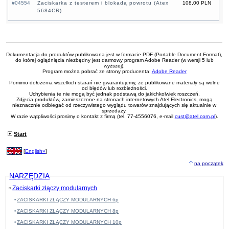
#04554
Zaciskarka z testerem i blokadą powrotu (Atex
108,00 PLN
5684CR)
Dokumentacja do produktów publikowana jest w formacie PDF (Portable Document Format),
do której oglądnięcia niezbędny jest darmowy program Adobe Reader (w wersji 5 lub
wyższej).
Program można pobrać ze strony producenta:
Adobe Reader
Pomimo dołożenia wszelkich starań nie gwarantujemy, że publikowane materiały są wolne
od błędów lub rozbieżności.
Uchybienia te nie mogą być jednak podstawą do jakichkolwiek roszczeń.
Zdjęcia produktów, zamieszczone na stronach internetowych Atel Electronics, mogą
nieznacznie odbiegać od rzeczywistego wyglądu towarów znajdujących się aktualnie w
sprzedaży.
W razie wątpliwości prosimy o kontakt z firmą (tel. 77-4556076, e-mail
cust@atel.com.pl
).
Start
[
English»
]
na początek
NARZĘDZIA
Zaciskarki złączy modularnych
ZACISKARKI ZŁĄCZY MODULARNYCH 6p
ZACISKARKI ZŁĄCZY MODULARNYCH 8p
ZACISKARKI ZŁĄCZY MODULARNYCH 10p