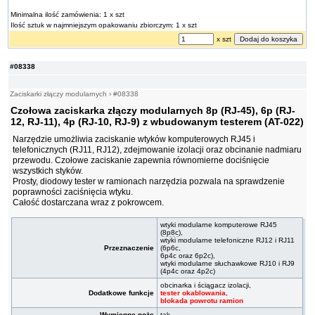
Minimalna ilość zamówienia: 1 x szt
Ilość sztuk w najmniejszym opakowaniu zbiorczym: 1 x szt
x szt
#08338
Zaciskarki złączy modularnych
›
#08338
Czołowa zaciskarka złączy modularnych 8p (RJ-45), 6p (RJ-
12, RJ-11), 4p (RJ-10, RJ-9) z wbudowanym testerem (AT-022)
Narzędzie umożliwia zaciskanie wtyków komputerowych RJ45 i
telefonicznych (RJ11, RJ12), zdejmowanie izolacji oraz obcinanie nadmiaru
przewodu. Czołowe zaciskanie zapewnia równomierne dociśnięcie
wszystkich styków.
Prosty, diodowy tester w ramionach narzędzia pozwala na sprawdzenie
poprawności zaciśnięcia wtyku.
Całość dostarczana wraz z pokrowcem.
wtyki modularne komputerowe RJ45
(
8p8c
),
wtyki modularne telefoniczne RJ12 i RJ11
Przeznaczenie
(6p6c,
6p4c oraz 6p2c),
wtyki modularne słuchawkowe RJ10 i RJ9
(4p4c oraz 4p2c)
obcinarka i ściągacz izolacji,
Dodatkowe funkcje
tester okablowania
,
blokada powrotu ramion
Wymienne noże
tak