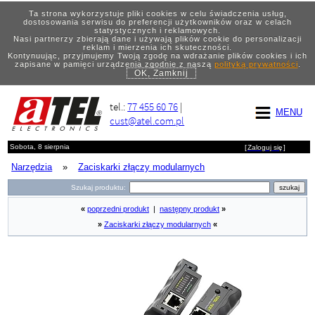
Ta strona wykorzystuje pliki cookies w celu świadczenia usług,
dostosowania serwisu do preferencji użytkowników oraz w celach
statystycznych i reklamowych.
Nasi partnerzy zbierają dane i używają plików cookie do personalizacji
reklam i mierzenia ich skuteczności.
Kontynuując, przyjmujemy Twoją zgodę na wdrażanie plików cookies i ich
zapisane w pamięci urządzenia zgodnie z naszą
polityką prywatności
.
OK, Zamknij
tel.:
77 455 60 76
|
MENU
cust@atel.com.pl
Sobota, 8 sierpnia
[
Zaloguj się
]
Narzędzia
»
Zaciskarki złączy modularnych
Szukaj produktu:
«
poprzedni produkt
|
następny produkt
»
»
Zaciskarki złączy modularnych
«