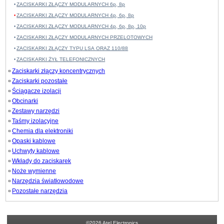
ZACISKARKI ZŁĄCZY MODULARNYCH 6p, 8p
ZACISKARKI ZŁĄCZY MODULARNYCH 4p, 6p, 8p
ZACISKARKI ZŁĄCZY MODULARNYCH 4p, 6p, 8p, 10p
ZACISKARKI ZŁĄCZY MODULARNYCH PRZELOTOWYCH
ZACISKARKI ZŁĄCZY TYPU LSA ORAZ 110/88
ZACISKARKI ŻYŁ TELEFONICZNYCH
Zaciskarki złączy koncentrycznych
Zaciskarki pozostałe
Ściągacze izolacji
Obcinarki
Zestawy narzędzi
Taśmy izolacyjne
Chemia dla elektroniki
Opaski kablowe
Uchwyty kablowe
Wkłady do zaciskarek
Noże wymienne
Narzędzia światłowodowe
Pozostałe narzędzia
©2026 Atel Electronics