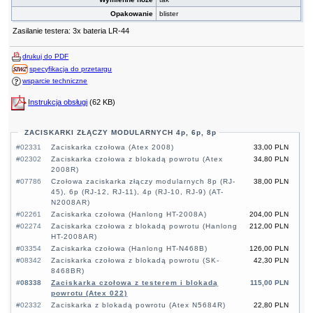
Opakowanie
blister
Zasilanie testera: 3x bateria LR-44
drukuj do PDF
specyfikacja do przetargu
wsparcie techniczne
Instrukcja obsługi
(62 KB)
ZACISKARKI ZŁĄCZY MODULARNYCH 4p, 6p, 8p
#02331
Zaciskarka czołowa (Atex 2008)
33,00 PLN
#02302
Zaciskarka czołowa z blokadą powrotu (Atex
34,80 PLN
2008R)
#07786
Czołowa zaciskarka złączy modularnych 8p (RJ-
38,00 PLN
45), 6p (RJ-12, RJ-11), 4p (RJ-10, RJ-9) (AT-
N2008AR)
#02261
Zaciskarka czołowa (Hanlong HT-2008A)
204,00 PLN
#02274
Zaciskarka czołowa z blokadą powrotu (Hanlong
212,00 PLN
HT-2008AR)
#03354
Zaciskarka czołowa (Hanlong HT-N468B)
126,00 PLN
#08342
Zaciskarka czołowa z blokadą powrotu (SK-
42,30 PLN
8468BR)
#08338
Zaciskarka czołowa z testerem i blokadą
115,00 PLN
powrotu (Atex 022)
#02332
Zaciskarka z blokadą powrotu (Atex N5684R)
22,80 PLN