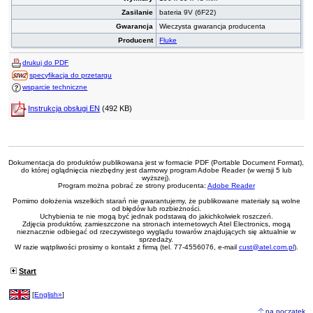
Zasilanie
bateria 9V (6F22)
Gwarancja
Wieczysta gwarancja producenta
Producent
Fluke
drukuj do PDF
specyfikacja do przetargu
wsparcie techniczne
Instrukcja obsługi EN
(492 KB)
Dokumentacja do produktów publikowana jest w formacie PDF (Portable Document Format),
do której oglądnięcia niezbędny jest darmowy program Adobe Reader (w wersji 5 lub
wyższej).
Program można pobrać ze strony producenta:
Adobe Reader
Pomimo dołożenia wszelkich starań nie gwarantujemy, że publikowane materiały są wolne
od błędów lub rozbieżności.
Uchybienia te nie mogą być jednak podstawą do jakichkolwiek roszczeń.
Zdjęcia produktów, zamieszczone na stronach internetowych Atel Electronics, mogą
nieznacznie odbiegać od rzeczywistego wyglądu towarów znajdujących się aktualnie w
sprzedaży.
W razie wątpliwości prosimy o kontakt z firmą (tel. 77-4556076, e-mail
cust@atel.com.pl
).
Start
[
English»
]
na początek