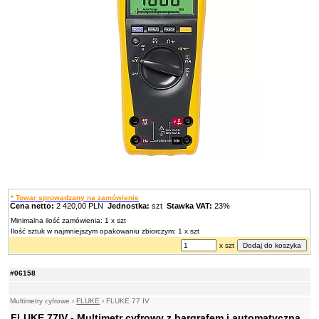
* Towar sprowadzany na zamówienie
Cena netto:
2 420,00 PLN
Jednostka:
szt
Stawka VAT:
23%
Minimalna ilość zamówienia: 1 x szt
Ilość sztuk w najmniejszym opakowaniu zbiorczym: 1 x szt
x szt
#06158
Multimetry cyfrowe
›
FLUKE
›
FLUKE 77 IV
FLUKE 77IV - Multimetr cyfrowy z bargrafem i automatyczną