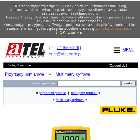
Ta strona wykorzystuje pliki cookies w celu świadczenia usług,
dostosowania serwisu do preferencji użytkowników oraz w celach
statystycznych i reklamowych.
Nasi partnerzy zbierają dane i używają plików cookie do personalizacji
reklam i mierzenia ich skuteczności.
Kontynuując, przyjmujemy Twoją zgodę na wdrażanie plików cookies i ich
zapisane w pamięci urządzenia zgodnie z naszą
polityką prywatności
.
OK, Zamknij
tel.:
77 455 60 76
|
MENU
cust@atel.com.pl
Sobota, 8 sierpnia
[
Zaloguj się
]
Przyrządy pomiarowe
»
Multimetry cyfrowe
Szukaj produktu:
«
poprzedni produkt
|
następny produkt
»
»
Multimetry cyfrowe
«