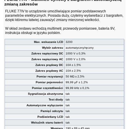
zmianą zakresów
FLUKE 77IV to urządzenie umożliwiające pomiar podstawowych
parametrów elektrycznych. Posiada duży, czytelny wyświetlacz z bargrafem,
dzięki któremu łatwiej zauważyć zmiany mierzonej wielkości.
W skład zestawu wchodzą multimetr, przewody pomiarowe, bateria 9V,
instrukcja obsługi w języku polskim.
Max. wskazanie LCD
3200
Wybór zakresu
automatyczny/ręczny
Zakres napięciowy DC
1000 V ± 0,3%
Zakres napięciowy AC
1000 V ± 2,0%
Zakres prądowy DC
10A ± 1,5%
Zakres prądowy AC
10A ± 2,5%
Pomiar rezystancji
50 MΩ ± 2,5%
Pomiar pojemności
99,99 µF ± 1,2%
Pomiar częstotliwości
99,99 kHz ± 0,1%
Sygnalizacja akustyczna
tak
Test diody
tak
Automatyczne wyłączanie
tak
Pamięć odczytu
tak
Podświetlany LCD
tak
Wskaźnik stanu baterii
tak
Wymiary
190 x 89 x 45 mm