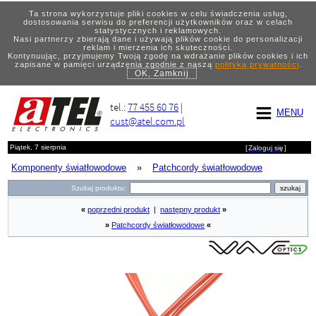
Ta strona wykorzystuje pliki cookies w celu świadczenia usług,
dostosowania serwisu do preferencji użytkowników oraz w celach
statystycznych i reklamowych.
Nasi partnerzy zbierają dane i używają plików cookie do personalizacji
reklam i mierzenia ich skuteczności.
Kontynuując, przyjmujemy Twoją zgodę na wdrażanie plików cookies i ich
zapisane w pamięci urządzenia zgodnie z naszą
polityką prywatności
.
OK, Zamknij
tel.:
77 455 60 76
|
MENU
cust@atel.com.pl
Piątek, 7 sierpnia
[
Zaloguj się
]
Komponenty światłowodowe
»
Patchcordy światłowodowe
Szukaj produktu:
«
poprzedni produkt
|
następny produkt
»
»
Patchcordy światłowodowe
«