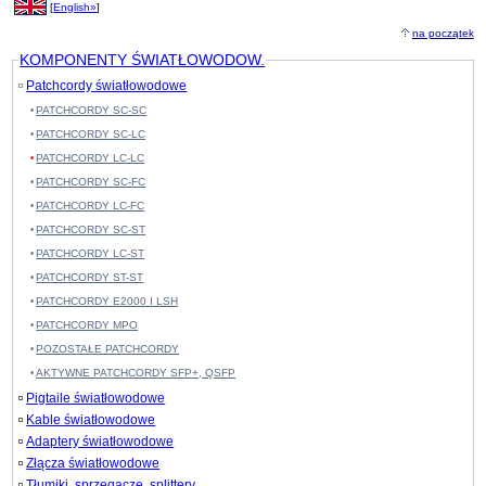
[
English»
]
na początek
KOMPONENTY ŚWIATŁOWODOW.
Patchcordy światłowodowe
PATCHCORDY SC-SC
PATCHCORDY SC-LC
PATCHCORDY LC-LC
PATCHCORDY SC-FC
PATCHCORDY LC-FC
PATCHCORDY SC-ST
PATCHCORDY LC-ST
PATCHCORDY ST-ST
PATCHCORDY E2000 I LSH
PATCHCORDY MPO
POZOSTAŁE PATCHCORDY
AKTYWNE PATCHCORDY SFP+, QSFP
Pigtaile światłowodowe
Kable światłowodowe
Adaptery światłowodowe
Złącza światłowodowe
Tłumiki, sprzęgacze, splittery