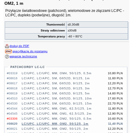
OM2, 1 m
Przyłącze światłowodowe (patchcord), wielomodowe ze złączami LC/PC -
LC/PC, dupleks (podwójne), długość 1m.
Tłumienność
≤0,30dB
Straty odbiciowe
≥30dB
Temperatura pracy
-40 ÷ 80°C
drukuj do PDF
specyfikacja do przetargu
wsparcie techniczne
PATCHCORDY LC-LC
#03319
LC/UPC, LC/UPC, MM, OM4, 50/125, 0,5m
10,80 PLN
#08616
LC/APC, LC/APC, SM, G652D, 9/125, 1m
11,60 PLN
#08617
LC/APC, LC/APC, SM, G652D, 9/125, 2m
12,20 PLN
#08618
LC/APC, LC/APC, SM, G652D, 9/125, 3m
12,70 PLN
#08619
LC/APC, LC/APC, SM, G652D, 9/125, 5m
14,60 PLN
#04510
LC/APC, LC/APC, SM, G652D, 9/125, 10m
17,60 PLN
#04530
LC/APC, LC/APC, SM, G652D, 9/125, 15m
22,70 PLN
#04544
LC/UPC, LC/UPC, MM, OM1, 62,5/125, 1m
11,80 PLN
#04545
LC/UPC, LC/UPC, MM, OM1, 62,5/125, 2m
12,90 PLN
#03306
LC/UPC, LC/UPC, MM, OM2, 50/125, 0,5m
10,60 PLN
#08620
LC/UPC, LC/UPC, MM, OM2, 50/125, 1m
11,40 PLN
#08621
LC/UPC, LC/UPC, MM, OM2, 50/125, 2m
12,20 PLN