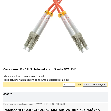
Cena netto:
11,40 PLN
Jednostka:
szt
Stawka VAT:
23%
Minimalna ilość zamówienia: 1 x szt
Ilość sztuk w najmniejszym opakowaniu zbiorczym: 1 x szt
x szt
#08620
Patchcordy światłowodowe
›
WAVE OPTICS
›
#08620
Patchcord LC/UPC-LC/UPC, MM, 50/125, dupleks, włókno