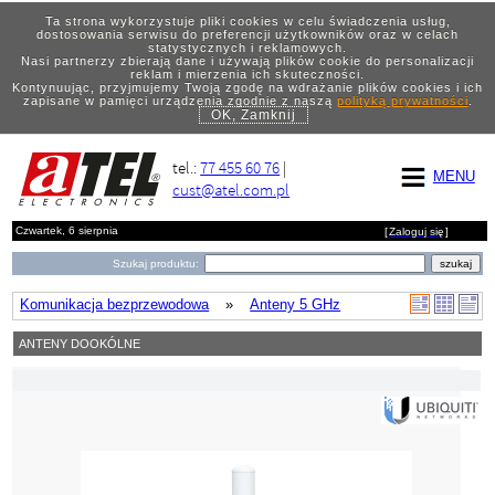
Ta strona wykorzystuje pliki cookies w celu świadczenia usług,
dostosowania serwisu do preferencji użytkowników oraz w celach
statystycznych i reklamowych.
Nasi partnerzy zbierają dane i używają plików cookie do personalizacji
reklam i mierzenia ich skuteczności.
Kontynuując, przyjmujemy Twoją zgodę na wdrażanie plików cookies i ich
zapisane w pamięci urządzenia zgodnie z naszą
polityką prywatności
.
OK, Zamknij
tel.:
77 455 60 76
|
MENU
cust@atel.com.pl
Czwartek, 6 sierpnia
[
Zaloguj się
]
Szukaj produktu:
Komunikacja bezprzewodowa
»
Anteny 5 GHz
ANTENY DOOKÓLNE