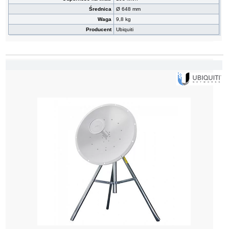
Średnica
Ø 648 mm
Waga
9,8 kg
Producent
Ubiquiti