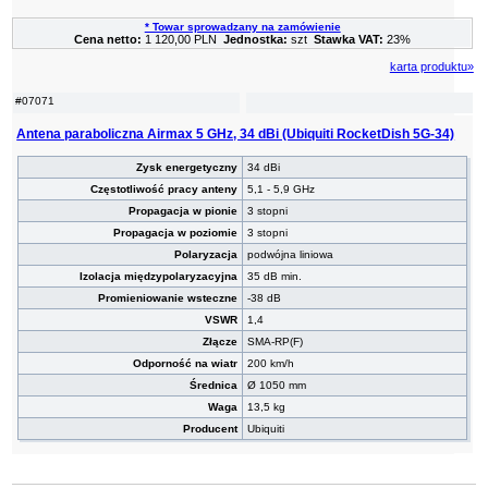
* Towar sprowadzany na zamówienie
Cena netto:
1 120,00 PLN
Jednostka:
szt
Stawka VAT:
23%
karta produktu»
#07071
Antena paraboliczna Airmax 5 GHz, 34 dBi (Ubiquiti RocketDish 5G-34)
Zysk energetyczny
34 dBi
Częstotliwość pracy anteny
5,1 - 5,9 GHz
Propagacja w pionie
3 stopni
Propagacja w poziomie
3 stopni
Polaryzacja
podwójna liniowa
Izolacja międzypolaryzacyjna
35 dB min.
Promieniowanie wsteczne
-38 dB
VSWR
1,4
Złącze
SMA-RP(F)
Odporność na wiatr
200 km/h
Średnica
Ø 1050 mm
Waga
13,5 kg
Producent
Ubiquiti