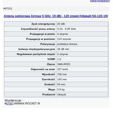
karta produktu»
#07011
Antena sektorowa Airmax 5 GHz, 19 dBi - 120 stopni (Ubiquiti 5G-120-19)
Zysk energetyczny
20 dBi
Częstotliwość pracy anteny
5,15 - 5,85 GHz
Propagacja w pionie
4 stopnie
Propagacja w poziomie
123 stopnie
Polaryzacja
podwójna liniowa
Izolacja międzypolaryzacyjna
28 dB min.
Regulowane pochylenie wiązki
2 stopnie
VSWR
1,5
Złącze
SMA-RP(F)
Odporność na wiatr
257 km/h
Wysokość
700 mm
Szerokość
145 mm
Grubość
93 mm
Waga
5,9 kg
Producent
Ubiquiti
Współpracuje :
#
07007
AIRMAX ROCKET M