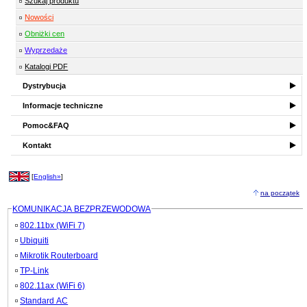
Szukaj produktu
Nowości
Obniżki cen
Wyprzedaże
Katalogi PDF
Dystrybucja
Informacje techniczne
Pomoc&FAQ
Kontakt
[
English»
]
na początek
KOMUNIKACJA BEZPRZEWODOWA
802.11bx (WiFi 7)
Ubiquiti
Mikrotik Routerboard
TP-Link
802.11ax (WiFi 6)
Standard AC