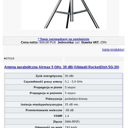
* Towar sprowadzany na zamówienie
Cena netto:
504,00 PLN
Jednostka:
szt
Stawka VAT:
23%
karta produktu»
#07016
Antena paraboliczna Airmax 5 GHz, 30 dBi (Ubiquiti RocketDish 5G-30)
Zysk energetyczny
30 dBi
Częstotliwość pracy anteny
5,1 - 5,9 GHz
Propagacja w pionie
5 stopni
Propagacja w poziomie
5 stopni
Polaryzacja
podwójna liniowa
Izolacja międzypolaryzacyjna
35 dB min.
Promieniowanie wsteczne
-38 dB
VSWR
1,4
Złącze
SMA-RP(F)
Odporność na wiatr
193 km/h