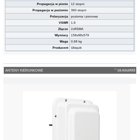
Propagacja w pionie
12 stopni
Propagacja w poziomie
360 stopni
Polaryzacja
pozioma i pionowa
VSWR
1,6
Złącze
2xRSMA
Wymiary
158x98x579
Waga
0,68 kg
Producent
Ubiquiti
na początek
ANTENY KIERUNKOWE