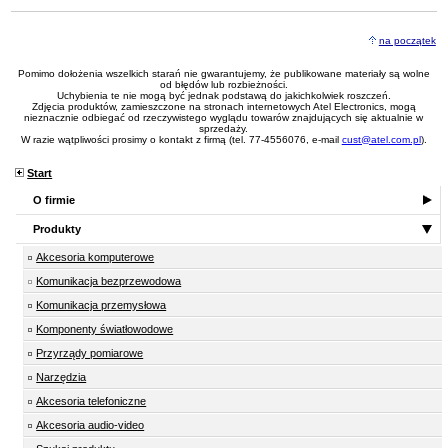
na początek
Pomimo dołożenia wszelkich starań nie gwarantujemy, że publikowane materiały są wolne
od błędów lub rozbieżności.
Uchybienia te nie mogą być jednak podstawą do jakichkolwiek roszczeń.
Zdjęcia produktów, zamieszczone na stronach internetowych Atel Electronics, mogą
nieznacznie odbiegać od rzeczywistego wyglądu towarów znajdujących się aktualnie w
sprzedaży.
W razie wątpliwości prosimy o kontakt z firmą (tel. 77-4556076, e-mail
cust@atel.com.pl
).
Start
O firmie
Produkty
Akcesoria komputerowe
Komunikacja bezprzewodowa
Komunikacja przemysłowa
Komponenty światłowodowe
Przyrządy pomiarowe
Narzędzia
Akcesoria telefoniczne
Akcesoria audio-video