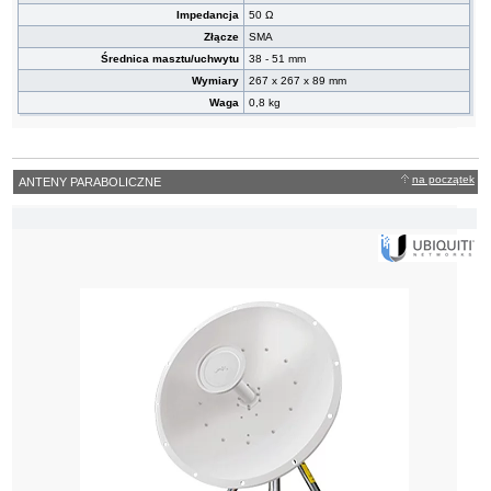
Impedancja
50 Ω
Złącze
SMA
Średnica masztu/uchwytu
38 - 51 mm
Wymiary
267 x 267 x 89 mm
Waga
0,8 kg
na początek
ANTENY PARABOLICZNE