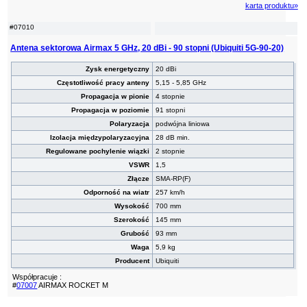
karta produktu»
#07010
Antena sektorowa Airmax 5 GHz, 20 dBi - 90 stopni (Ubiquiti 5G-90-20)
Zysk energetyczny
20 dBi
Częstotliwość pracy anteny
5,15 - 5,85 GHz
Propagacja w pionie
4 stopnie
Propagacja w poziomie
91 stopni
Polaryzacja
podwójna liniowa
Izolacja międzypolaryzacyjna
28 dB min.
Regulowane pochylenie wiązki
2 stopnie
VSWR
1,5
Złącze
SMA-RP(F)
Odporność na wiatr
257 km/h
Wysokość
700 mm
Szerokość
145 mm
Grubość
93 mm
Waga
5,9 kg
Producent
Ubiquiti
Współpracuje :
#
07007
AIRMAX ROCKET M