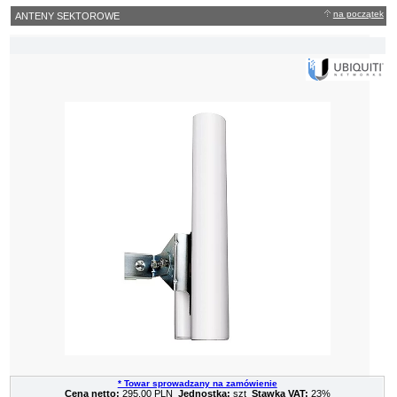
na początek
ANTENY SEKTOROWE
* Towar sprowadzany na zamówienie
Cena netto:
295,00 PLN
Jednostka:
szt
Stawka VAT:
23%