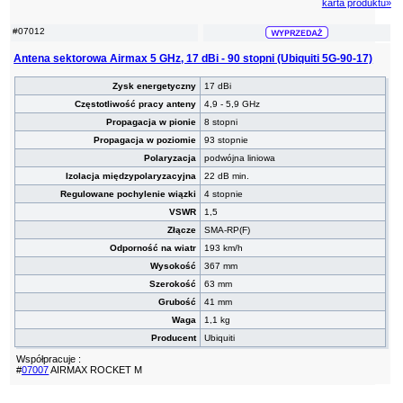
karta produktu»
#07012
Antena sektorowa Airmax 5 GHz, 17 dBi - 90 stopni (Ubiquiti 5G-90-17)
Zysk energetyczny
17 dBi
Częstotliwość pracy anteny
4,9 - 5,9 GHz
Propagacja w pionie
8 stopni
Propagacja w poziomie
93 stopnie
Polaryzacja
podwójna liniowa
Izolacja międzypolaryzacyjna
22 dB min.
Regulowane pochylenie wiązki
4 stopnie
VSWR
1,5
Złącze
SMA-RP(F)
Odporność na wiatr
193 km/h
Wysokość
367 mm
Szerokość
63 mm
Grubość
41 mm
Waga
1,1 kg
Producent
Ubiquiti
Współpracuje :
#
07007
AIRMAX ROCKET M