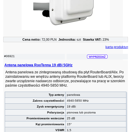
Cena netto:
72,00 PLN
Jednostka:
szt
Stawka VAT:
23%
karta produktu»
#06921
Antena panelowa RooTenna 19 dBi 5GHz
Antena panelowa ze zintegrowaną obudową dla płyt RouterBoard/Alix. Po
zainstalowaniu we wnętrzu anteny platformy RouterBoard lub ALIX, tworzy
zwarte urządzenie nadawczo odbiorcze, pozwalające na pracę w szerokim
paśmie częstotliwości 4940-5850 MHz.
Typ anteny
panelowa
Zakres częstotliwości
4940-5850 MHz
Zysk energetyczny
19 dBi
Polaryzacja
pionowa lub pozioma
Promieniowanie wsteczne
25 dB
Kąt promieniowania
15°
VSWR
1,5