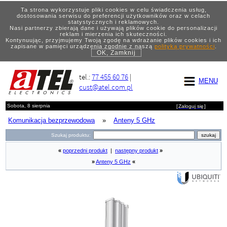
Ta strona wykorzystuje pliki cookies w celu świadczenia usług,
dostosowania serwisu do preferencji użytkowników oraz w celach
statystycznych i reklamowych.
Nasi partnerzy zbierają dane i używają plików cookie do personalizacji
reklam i mierzenia ich skuteczności.
Kontynuując, przyjmujemy Twoją zgodę na wdrażanie plików cookies i ich
zapisane w pamięci urządzenia zgodnie z naszą
polityką prywatności
.
OK, Zamknij
tel.:
77 455 60 76
|
MENU
cust@atel.com.pl
Sobota, 8 sierpnia
[
Zaloguj się
]
Komunikacja bezprzewodowa
»
Anteny 5 GHz
Szukaj produktu:
«
poprzedni produkt
|
następny produkt
»
»
Anteny 5 GHz
«