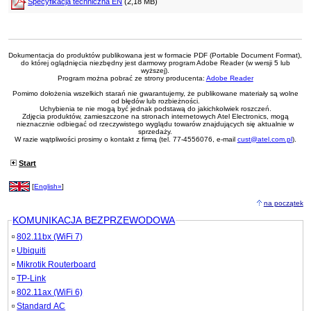
Specyfikacja techniczna EN
(2,18 MB)
Dokumentacja do produktów publikowana jest w formacie PDF (Portable Document Format),
do której oglądnięcia niezbędny jest darmowy program Adobe Reader (w wersji 5 lub
wyższej).
Program można pobrać ze strony producenta:
Adobe Reader
Pomimo dołożenia wszelkich starań nie gwarantujemy, że publikowane materiały są wolne
od błędów lub rozbieżności.
Uchybienia te nie mogą być jednak podstawą do jakichkolwiek roszczeń.
Zdjęcia produktów, zamieszczone na stronach internetowych Atel Electronics, mogą
nieznacznie odbiegać od rzeczywistego wyglądu towarów znajdujących się aktualnie w
sprzedaży.
W razie wątpliwości prosimy o kontakt z firmą (tel. 77-4556076, e-mail
cust@atel.com.pl
).
Start
[
English»
]
na początek
KOMUNIKACJA BEZPRZEWODOWA
802.11bx (WiFi 7)
Ubiquiti
Mikrotik Routerboard
TP-Link
802.11ax (WiFi 6)
Standard AC