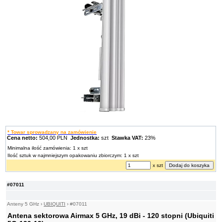
* Towar sprowadzany na zamówienie
Cena netto:
504,00 PLN
Jednostka:
szt
Stawka VAT:
23%
Minimalna ilość zamówienia: 1 x szt
Ilość sztuk w najmniejszym opakowaniu zbiorczym: 1 x szt
x szt
#07011
Anteny 5 GHz
›
UBIQUITI
›
#07011
Antena sektorowa Airmax 5 GHz, 19 dBi - 120 stopni (Ubiquiti