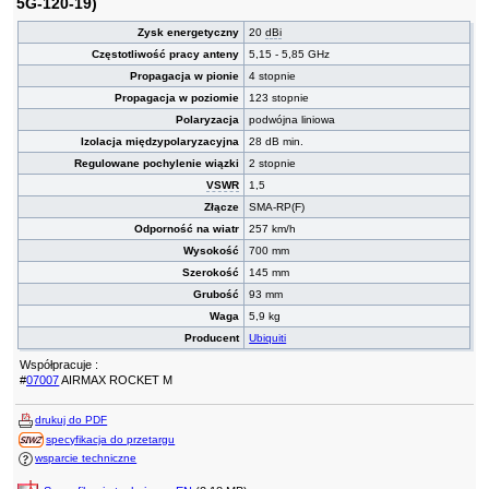
5G-120-19)
Zysk energetyczny
20
dBi
Częstotliwość pracy anteny
5,15 - 5,85 GHz
Propagacja w pionie
4 stopnie
Propagacja w poziomie
123 stopnie
Polaryzacja
podwójna liniowa
Izolacja międzypolaryzacyjna
28 dB min.
Regulowane pochylenie wiązki
2 stopnie
VSWR
1,5
Złącze
SMA-RP(F)
Odporność na wiatr
257 km/h
Wysokość
700 mm
Szerokość
145 mm
Grubość
93 mm
Waga
5,9 kg
Producent
Ubiquiti
Współpracuje :
#
07007
AIRMAX ROCKET M
drukuj do PDF
specyfikacja do przetargu
wsparcie techniczne