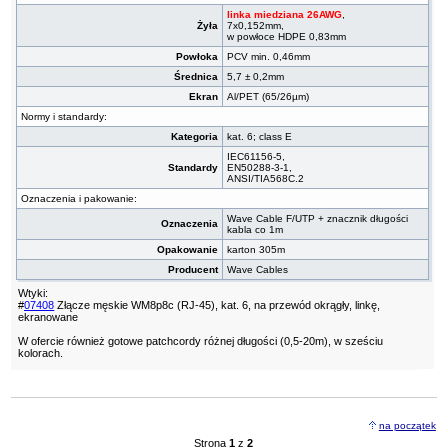
linka miedziana 26AWG
,
Żyła
7x0,152mm,
w powłoce HDPE 0,83mm
Powłoka
PCV min. 0,46mm
Średnica
5,7 ± 0,2mm
Ekran
Al/PET (65/26µm)
Normy i standardy:
Kategoria
kat. 6; class E
IEC61156-5,
Standardy
EN50288-3-1,
ANSI/TIA568C.2
Oznaczenia i pakowanie:
Wave Cable F/UTP + znacznik długości
Oznaczenia
kabla co 1m
Opakowanie
karton 305m
Producent
Wave Cables
Wtyki:
#
07408
Złącze męskie WM8p8c (RJ-45), kat. 6, na przewód okrągły, linkę,
ekranowane
W ofercie również gotowe patchcordy różnej długości (0,5-20m), w sześciu
kolorach.
na początek
Strona
1
z
2