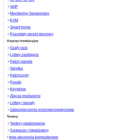
VoIP
Monitoring Serwerowni
KVM
Smart home
Pozostały sprzęt sieciowy
Osprzęt instalacyjny
Szafy rack
Listwy zasilające
Patch panele
Skrętka
Patchcordy
Puszki
Keystone
Złącza modularne
Listwy i kanały
Zabezpieczenia przeciwprzepięciowe
Testery
Testery okablowania
Szukacze i lokalizatory
Inne akcesoria komputerowe