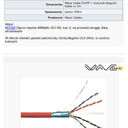
Wave Cable F/UTP + znacznik długości
Oznaczenia
kabla co 1m
Opakowanie
karton 305m
Producent
Wave Cables
Wtyki:
#
07408
Złącze męskie WM8p8c (RJ-45), kat. 6, na przewód okrągły, linkę,
ekranowane
W ofercie również gotowe patchcordy różnej długości (0,5-20m), w sześciu
kolorach.