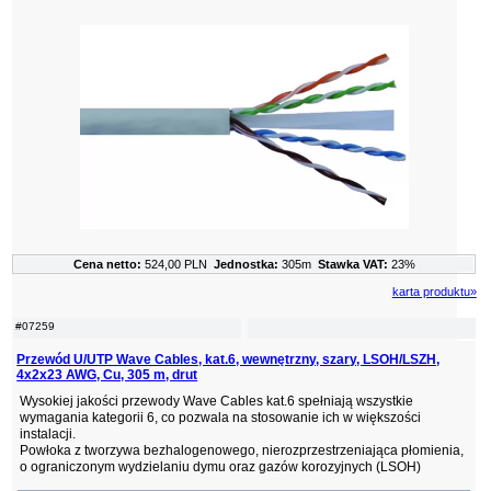
Cena netto:
524,00 PLN
Jednostka:
305m
Stawka VAT:
23%
karta produktu»
#07259
Przewód U/UTP Wave Cables, kat.6, wewnętrzny, szary, LSOH/LSZH,
4x2x23 AWG, Cu, 305 m, drut
Wysokiej jakości przewody Wave Cables kat.6 spełniają wszystkie
wymagania kategorii 6, co pozwala na stosowanie ich w większości
instalacji.
Powłoka z tworzywa bezhalogenowego, nierozprzestrzeniająca płomienia,
o ograniczonym wydzielaniu dymu oraz gazów korozyjnych (LSOH)