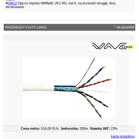
#
04913
Złącze męskie WM8p8c (RJ-45), kat.6, na przewód okrągły, drut,
ekranowane
na początek
PRZEWODY F/UTP LINKA
Cena netto:
516,00 PLN
Jednostka:
305m
Stawka VAT:
23%
karta produktu»