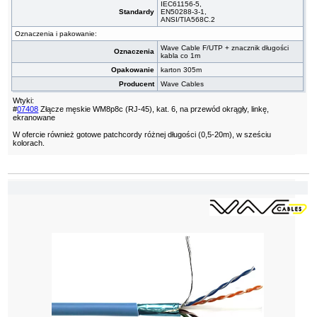
IEC61156-5,
Standardy
EN50288-3-1,
ANSI/TIA568C.2
Oznaczenia i pakowanie:
Wave Cable F/UTP + znacznik długości
Oznaczenia
kabla co 1m
Opakowanie
karton 305m
Producent
Wave Cables
Wtyki:
#
07408
Złącze męskie WM8p8c (RJ-45), kat. 6, na przewód okrągły, linkę,
ekranowane
W ofercie również gotowe patchcordy różnej długości (0,5-20m), w sześciu
kolorach.