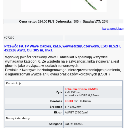
Cena netto:
524,00 PLN
Jednostka:
305m
Stawka VAT:
23%
karta produktu»
#07270
Przewód F/UTP Wave Cables, kat.6, wewnętrzny, czerwony, LSOH/LSZH,
4x2x26 AWG, Cu, 305 m, linka
Wysokiej jakości przewody Wave Cables kat.6 spełniają wszystkie
wymagania kategorii 6. Ze względu na elastyczność, linka stosowana jest
głównie jako przyłącza w szafach serwerowych.
Powłoka z tworzywa bezhalogenowego, nierozprzestrzeniająca płomienia,
o ograniczonym wydzielaniu dymu oraz gazów korozyjnych (LSOH)
Konstrukcja:
linka miedziana 26AWG
,
Żyła
7x0,152mm,
w powłoce HDPE 0,83mm
Powłoka
LSOH
min. 0,46mm
Średnica
5,7 ± 0,2mm
Ekran
Al/PET (65/26µm)
Normy i standardy:
Kategoria
kat. 6; class E