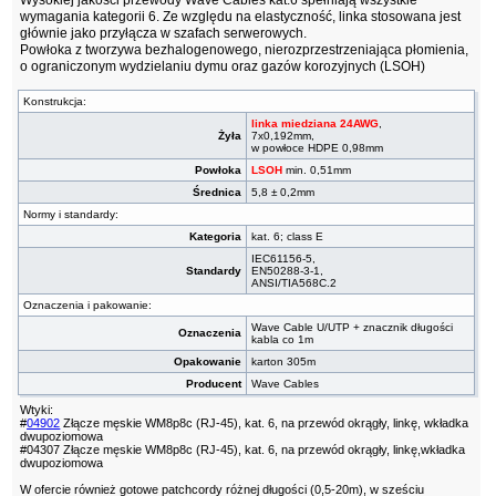
wymagania kategorii 6. Ze względu na elastyczność, linka stosowana jest
głównie jako przyłącza w szafach serwerowych.
Powłoka z tworzywa bezhalogenowego, nierozprzestrzeniająca płomienia,
o ograniczonym wydzielaniu dymu oraz gazów korozyjnych (LSOH)
Konstrukcja:
linka miedziana 24AWG
,
Żyła
7x0,192mm,
w powłoce HDPE 0,98mm
Powłoka
LSOH
min. 0,51mm
Średnica
5,8 ± 0,2mm
Normy i standardy:
Kategoria
kat. 6; class E
IEC61156-5,
Standardy
EN50288-3-1,
ANSI/TIA568C.2
Oznaczenia i pakowanie:
Wave Cable U/UTP + znacznik długości
Oznaczenia
kabla co 1m
Opakowanie
karton 305m
Producent
Wave Cables
Wtyki:
#
04902
Złącze męskie WM8p8c (RJ-45), kat. 6, na przewód okrągły, linkę, wkładka
dwupoziomowa
#04307 Złącze męskie WM8p8c (RJ-45), kat. 6, na przewód okrągły, linkę,wkładka
dwupoziomowa
W ofercie również gotowe patchcordy różnej długości (0,5-20m), w sześciu