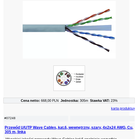
Cena netto:
668,00 PLN
Jednostka:
305m
Stawka VAT:
23%
karta produktu»
#07248
Przewód U/UTP Wave Cables, kat.6, wewnętrzny, szary, 4x2x24 AWG, Cu,
305 m, linka