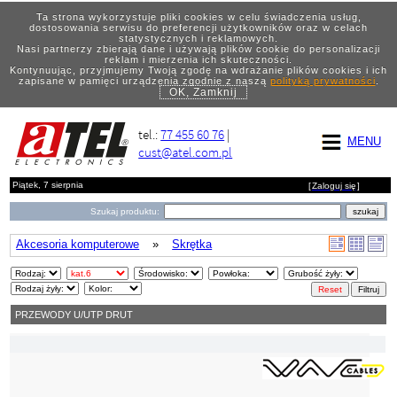
Ta strona wykorzystuje pliki cookies w celu świadczenia usług,
dostosowania serwisu do preferencji użytkowników oraz w celach
statystycznych i reklamowych.
Nasi partnerzy zbierają dane i używają plików cookie do personalizacji
reklam i mierzenia ich skuteczności.
Kontynuując, przyjmujemy Twoją zgodę na wdrażanie plików cookies i ich
zapisane w pamięci urządzenia zgodnie z naszą
polityką prywatności
.
OK, Zamknij
tel.:
77 455 60 76
|
MENU
cust@atel.com.pl
Piątek, 7 sierpnia
[
Zaloguj się
]
Szukaj produktu:
Akcesoria komputerowe
»
Skrętka
PRZEWODY U/UTP DRUT