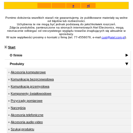
»
»|
Pomimo dołożenia wszelkich starań nie gwarantujemy, że publikowane materiały są wolne
od błędów lub rozbieżności.
Uchybienia te nie mogą być jednak podstawą do jakichkolwiek roszczeń.
Zdjęcia produktów, zamieszczone na stronach internetowych Atel Electronics, mogą
nieznacznie odbiegać od rzeczywistego wyglądu towarów znajdujących się aktualnie w
sprzedaży.
W razie wątpliwości prosimy o kontakt z firmą (tel. 77-4556076, e-mail
cust@atel.com.pl
).
Start
O firmie
Produkty
Akcesoria komputerowe
Komunikacja bezprzewodowa
Komunikacja przemysłowa
Komponenty światłowodowe
Przyrządy pomiarowe
Narzędzia
Akcesoria telefoniczne
Akcesoria audio-video
Szukaj produktu