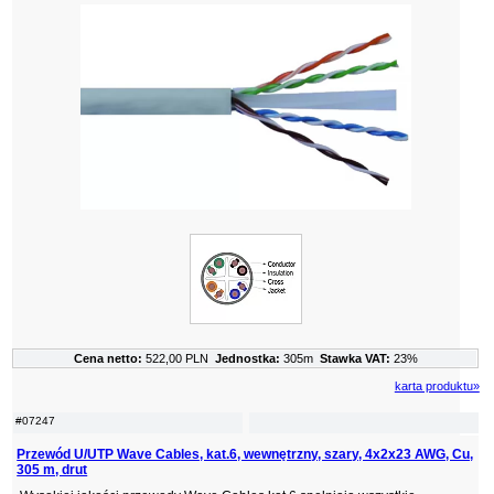
Cena netto:
522,00 PLN
Jednostka:
305m
Stawka VAT:
23%
karta produktu»
#07247
Przewód U/UTP Wave Cables, kat.6, wewnętrzny, szary, 4x2x23 AWG, Cu,
305 m, drut