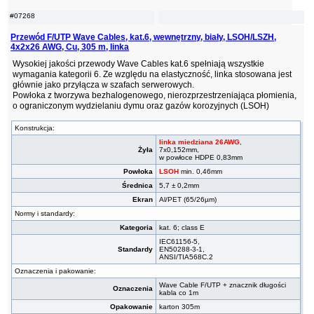
#07268
Przewód F/UTP Wave Cables, kat.6, wewnętrzny, biały, LSOH/LSZH,
4x2x26 AWG, Cu, 305 m, linka
Wysokiej jakości przewody Wave Cables kat.6 spełniają wszystkie
wymagania kategorii 6. Ze względu na elastyczność, linka stosowana jest
głównie jako przyłącza w szafach serwerowych.
Powłoka z tworzywa bezhalogenowego, nierozprzestrzeniająca płomienia,
o ograniczonym wydzielaniu dymu oraz gazów korozyjnych (LSOH)
Konstrukcja:
linka miedziana 26AWG
,
Żyła
7x0,152mm,
w powłoce HDPE 0,83mm
Powłoka
LSOH
min. 0,46mm
Średnica
5,7 ± 0,2mm
Ekran
Al/PET (65/26µm)
Normy i standardy:
Kategoria
kat. 6; class E
IEC61156-5,
Standardy
EN50288-3-1,
ANSI/TIA568C.2
Oznaczenia i pakowanie:
Wave Cable F/UTP + znacznik długości
Oznaczenia
kabla co 1m
Opakowanie
karton 305m