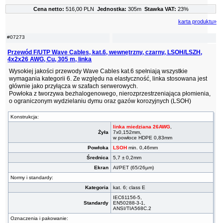
Cena netto:
516,00 PLN
Jednostka:
305m
Stawka VAT:
23%
karta produktu»
#07273
Przewód F/UTP Wave Cables, kat.6, wewnętrzny, czarny, LSOH/LSZH,
4x2x26 AWG, Cu, 305 m, linka
Wysokiej jakości przewody Wave Cables kat.6 spełniają wszystkie
wymagania kategorii 6. Ze względu na elastyczność, linka stosowana jest
głównie jako przyłącza w szafach serwerowych.
Powłoka z tworzywa bezhalogenowego, nierozprzestrzeniająca płomienia,
o ograniczonym wydzielaniu dymu oraz gazów korozyjnych (LSOH)
Konstrukcja:
linka miedziana 26AWG
,
Żyła
7x0,152mm,
w powłoce HDPE 0,83mm
Powłoka
LSOH
min. 0,46mm
Średnica
5,7 ± 0,2mm
Ekran
Al/PET (65/26µm)
Normy i standardy:
Kategoria
kat. 6; class E
IEC61156-5,
Standardy
EN50288-3-1,
ANSI/TIA568C.2
Oznaczenia i pakowanie: