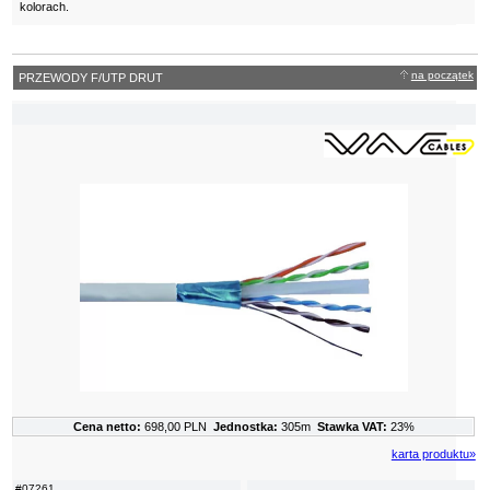
kolorach.
na początek
PRZEWODY F/UTP DRUT
Cena netto:
698,00 PLN
Jednostka:
305m
Stawka VAT:
23%
karta produktu»
#07261