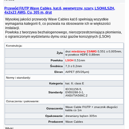
Przewód F/UTP Wave Cables, kat.6, wewnętrzny, szary, LSOH/LSZH,
4x2x23 AWG, Cu, 305 m, drut
Wysokiej jakości przewody Wave Cables kat.6 spełniają wszystkie
wymagania kategorii 6, co pozwala na stosowanie ich w większości
instalacji.
Powłoka z tworzywa bezhalogenowego, nierozprzestrzeniająca płomienia,
o ograniczonym wydzielaniu dymu oraz gazów korozyjnych (LSOH)
Konstrukcja:
drut
miedziany 23AWG
0,551 ± 0,005mm,
Żyła
w powłoce HDPE 0,88mm
Powłoka
LSOH
0,51mm
Średnica
7,3 ± 0,2mm
Ekran
Al/PET (65/26µm)
Normy i standardy:
Kategoria
kat. 6; class E
IEC61156-5,
Standardy
EN50288-3-1,
ANSI/TIA568C.2
Oznaczenia i pakowanie:
Wave Cable F/UTP + znacznik długości
Oznaczenia
kabla co 1m
Opakowanie
drewniany bęben 305m
Producent
Wave Cables
Wtyki: