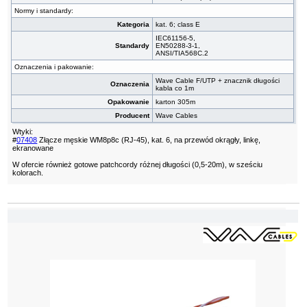
Normy i standardy:
Kategoria
kat. 6; class E
IEC61156-5,
Standardy
EN50288-3-1,
ANSI/TIA568C.2
Oznaczenia i pakowanie:
Wave Cable F/UTP + znacznik długości
Oznaczenia
kabla co 1m
Opakowanie
karton 305m
Producent
Wave Cables
Wtyki:
#
07408
Złącze męskie WM8p8c (RJ-45), kat. 6, na przewód okrągły, linkę,
ekranowane
W ofercie również gotowe patchcordy różnej długości (0,5-20m), w sześciu
kolorach.