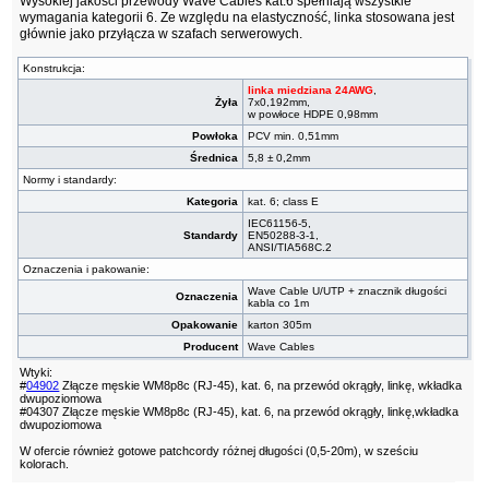
Wysokiej jakości przewody Wave Cables kat.6 spełniają wszystkie
wymagania kategorii 6. Ze względu na elastyczność, linka stosowana jest
głównie jako przyłącza w szafach serwerowych.
Konstrukcja:
linka miedziana 24AWG
,
Żyła
7x0,192mm,
w powłoce HDPE 0,98mm
Powłoka
PCV min. 0,51mm
Średnica
5,8 ± 0,2mm
Normy i standardy:
Kategoria
kat. 6; class E
IEC61156-5,
Standardy
EN50288-3-1,
ANSI/TIA568C.2
Oznaczenia i pakowanie:
Wave Cable U/UTP + znacznik długości
Oznaczenia
kabla co 1m
Opakowanie
karton 305m
Producent
Wave Cables
Wtyki:
#
04902
Złącze męskie WM8p8c (RJ-45), kat. 6, na przewód okrągły, linkę, wkładka
dwupoziomowa
#04307 Złącze męskie WM8p8c (RJ-45), kat. 6, na przewód okrągły, linkę,wkładka
dwupoziomowa
W ofercie również gotowe patchcordy różnej długości (0,5-20m), w sześciu
kolorach.