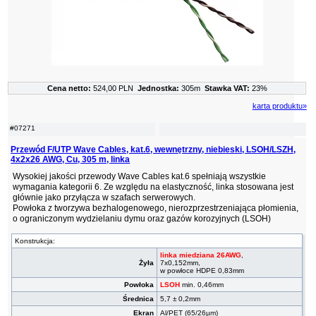
Cena netto:
524,00 PLN
Jednostka:
305m
Stawka VAT:
23%
karta produktu»
#07271
Przewód F/UTP Wave Cables, kat.6, wewnętrzny, niebieski, LSOH/LSZH,
4x2x26 AWG, Cu, 305 m, linka
Wysokiej jakości przewody Wave Cables kat.6 spełniają wszystkie
wymagania kategorii 6. Ze względu na elastyczność, linka stosowana jest
głównie jako przyłącza w szafach serwerowych.
Powłoka z tworzywa bezhalogenowego, nierozprzestrzeniająca płomienia,
o ograniczonym wydzielaniu dymu oraz gazów korozyjnych (LSOH)
Konstrukcja:
linka miedziana 26AWG
,
Żyła
7x0,152mm,
w powłoce HDPE 0,83mm
Powłoka
LSOH
min. 0,46mm
Średnica
5,7 ± 0,2mm
Ekran
Al/PET (65/26µm)