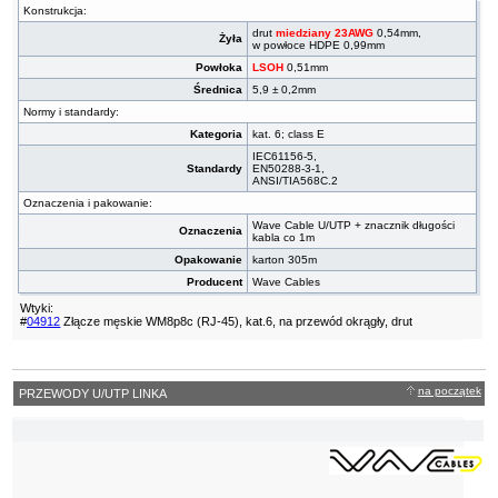
Konstrukcja:
drut
miedziany 23AWG
0,54mm,
Żyła
w powłoce HDPE 0,99mm
Powłoka
LSOH
0,51mm
Średnica
5,9 ± 0,2mm
Normy i standardy:
Kategoria
kat. 6; class E
IEC61156-5,
Standardy
EN50288-3-1,
ANSI/TIA568C.2
Oznaczenia i pakowanie:
Wave Cable U/UTP + znacznik długości
Oznaczenia
kabla co 1m
Opakowanie
karton 305m
Producent
Wave Cables
Wtyki:
#
04912
Złącze męskie WM8p8c (RJ-45), kat.6, na przewód okrągły, drut
na początek
PRZEWODY U/UTP LINKA