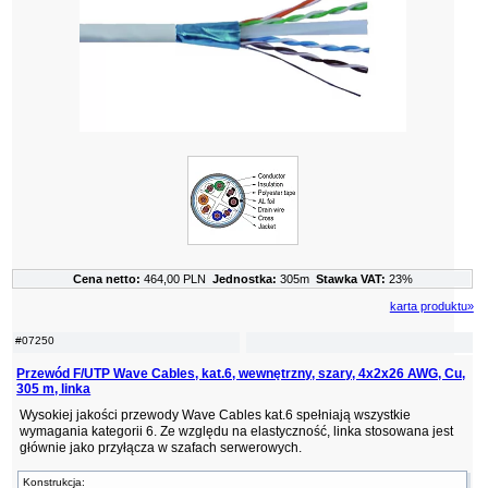
Cena netto:
464,00 PLN
Jednostka:
305m
Stawka VAT:
23%
karta produktu»
#07250
Przewód F/UTP Wave Cables, kat.6, wewnętrzny, szary, 4x2x26 AWG, Cu,
305 m, linka
Wysokiej jakości przewody Wave Cables kat.6 spełniają wszystkie
wymagania kategorii 6. Ze względu na elastyczność, linka stosowana jest
głównie jako przyłącza w szafach serwerowych.
Konstrukcja: