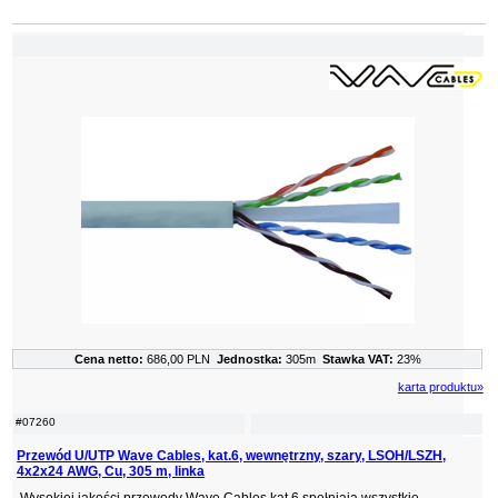
Cena netto:
686,00 PLN
Jednostka:
305m
Stawka VAT:
23%
karta produktu»
#07260
Przewód U/UTP Wave Cables, kat.6, wewnętrzny, szary, LSOH/LSZH,
4x2x24 AWG, Cu, 305 m, linka
Wysokiej jakości przewody Wave Cables kat.6 spełniają wszystkie