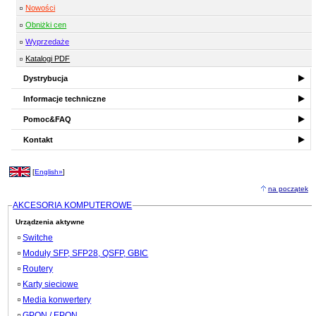
Nowości
Obniżki cen
Wyprzedaże
Katalogi PDF
Dystrybucja
Informacje techniczne
Pomoc&FAQ
Kontakt
[
English»
]
na początek
AKCESORIA KOMPUTEROWE
Urządzenia aktywne
Switche
Moduły SFP, SFP28, QSFP, GBIC
Routery
Karty sieciowe
Media konwertery
GPON / EPON