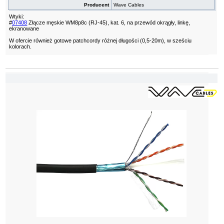
Producent
Wave Cables
Wtyki:
#
07408
Złącze męskie WM8p8c (RJ-45), kat. 6, na przewód okrągły, linkę,
ekranowane
W ofercie również gotowe patchcordy różnej długości (0,5-20m), w sześciu
kolorach.