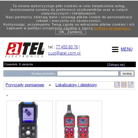
Ta strona wykorzystuje pliki cookies w celu świadczenia usług,
dostosowania serwisu do preferencji użytkowników oraz w celach
statystycznych i reklamowych.
Nasi partnerzy zbierają dane i używają plików cookie do personalizacji
reklam i mierzenia ich skuteczności.
Kontynuując, przyjmujemy Twoją zgodę na wdrażanie plików cookies i ich
zapisane w pamięci urządzenia zgodnie z naszą
polityką prywatności
.
OK, Zamknij
tel.:
77 455 60 76
|
MENU
cust@atel.com.pl
Czwartek, 6 sierpnia
[
Zaloguj się
]
Szukaj produktu:
Przyrządy pomiarowe
»
Lokalizatory i detektory