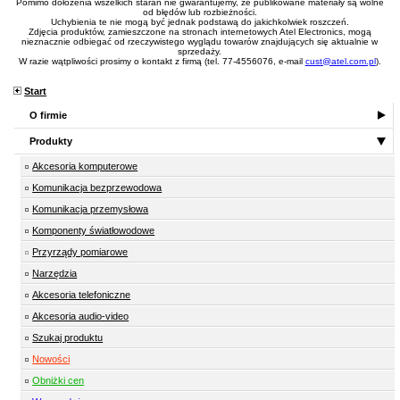
Pomimo dołożenia wszelkich starań nie gwarantujemy, że publikowane materiały są wolne
od błędów lub rozbieżności.
Uchybienia te nie mogą być jednak podstawą do jakichkolwiek roszczeń.
Zdjęcia produktów, zamieszczone na stronach internetowych Atel Electronics, mogą
nieznacznie odbiegać od rzeczywistego wyglądu towarów znajdujących się aktualnie w
sprzedaży.
W razie wątpliwości prosimy o kontakt z firmą (tel. 77-4556076, e-mail
cust@atel.com.pl
).
Start
O firmie
Produkty
Akcesoria komputerowe
Komunikacja bezprzewodowa
Komunikacja przemysłowa
Komponenty światłowodowe
Przyrządy pomiarowe
Narzędzia
Akcesoria telefoniczne
Akcesoria audio-video
Szukaj produktu
Nowości
Obniżki cen