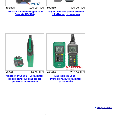
#03885
106,00 PLN
#03869
496,00 PLN
Detektor wielofunkcyjny LCD
Noyafa NF-826 profesjonalny
(Noyafa NF-518)
lokalizator przewodów
#03071
128,00 PLN
#04070
742,00 PLN
Mastech MS5902 - Lokalizator
Mastech MS6818 -
bezpieczników oraz tester
Profesjonalny lokalizator
gniazdek sieciowych
przewodów
na początek