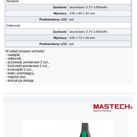
Nadajnik
Zasilanie
akumulator 3,7V 1400mAh
Wymiary
156 x 80 x 32 mm
Podświetlany LCD
tak
Odbiornik
Zasilanie
akumulator 3,7V 1400mAh
Wymiary
226 x 73 x 29 mm
Podświetlany LCD
tak
W skład zestawu wchodzi:
- nadajnik,
- odbiornik,
- przewody pomiarowe 2 szt.,
- końcówki pomiarowe 2 szt.,
- krokodylki 2 szt.,
- bolec uziemiający,
- miękkie etui,
- instrukcja obsługi.