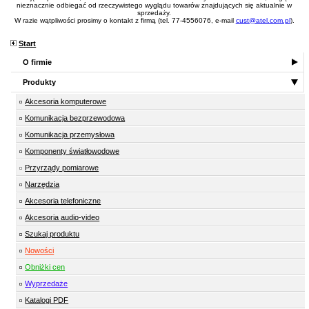
nieznacznie odbiegać od rzeczywistego wyglądu towarów znajdujących się aktualnie w
sprzedaży.
W razie wątpliwości prosimy o kontakt z firmą (tel. 77-4556076, e-mail
cust@atel.com.pl
).
Start
O firmie
Produkty
Akcesoria komputerowe
Komunikacja bezprzewodowa
Komunikacja przemysłowa
Komponenty światłowodowe
Przyrządy pomiarowe
Narzędzia
Akcesoria telefoniczne
Akcesoria audio-video
Szukaj produktu
Nowości
Obniżki cen
Wyprzedaże
Katalogi PDF