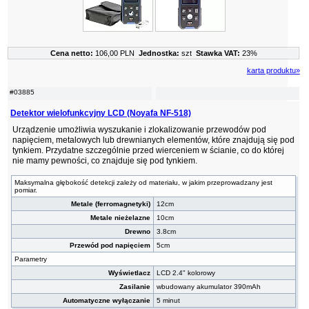
Cena netto:
106,00 PLN
Jednostka:
szt
Stawka VAT:
23%
karta produktu»
#03885
Detektor wielofunkcyjny LCD (Noyafa NF-518)
Urządzenie umożliwia wyszukanie i zlokalizowanie przewodów pod
napięciem, metalowych lub drewnianych elementów, które znajdują się pod
tynkiem. Przydatne szczególnie przed wierceniem w ścianie, co do której
nie mamy pewności, co znajduje się pod tynkiem.
Maksymalna głębokość detekcji zależy od materiału, w jakim przeprowadzany jest
pomiar.
Metale (ferromagnetyki)
12cm
Metale nieżelazne
10cm
Drewno
3.8cm
Przewód pod napięciem
5cm
Parametry
Wyświetlacz
LCD 2.4" kolorowy
Zasilanie
wbudowany akumulator 390mAh
Automatyczne wyłączanie
5 minut