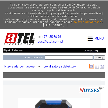
Ta strona wykorzystuje pliki cookies w celu świadczenia usług,
dostosowania serwisu do preferencji użytkowników oraz w celach
statystycznych i reklamowych.
Nasi partnerzy zbierają dane i używają plików cookie do personalizacji
reklam i mierzenia ich skuteczności.
Kontynuując, przyjmujemy Twoją zgodę na wdrażanie plików cookies i ich
zapisane w pamięci urządzenia zgodnie z naszą
polityką prywatności
.
OK, Zamknij
tel.:
77 455 60 76
|
MENU
cust@atel.com.pl
Piątek, 7 sierpnia
[
Zaloguj się
]
Szukaj produktu:
Przyrządy pomiarowe
»
Lokalizatory i detektory