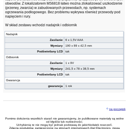
obwodów. Z lokalizatorem MS6818 łatwo można zlokalizować uszkodzenie
(przerwy, zwarcia) w zabudowanych przewodach, np. systemach
ogrzewania podłogowego. Bez problemu wykrywa również przewody pod
napięciem i rury.
W skład zestawu wchodzi nadajnik i odbiornik
Nadajnik
Zasilanie
6 x 1,5V AAA
Wymiary
190 x 89 x 42,5 mm
Podświetlany LCD
tak
Odbiornik
Zasilanie
1 x 9V
Wymiary
241,5 x 78 x 38,5 mm
Podświetlany LCD
tak
Gwarancja
gwarancja
1 rok
na początek
Pomimo dołożenia wszelkich starań nie gwarantujemy, że publikowane materiały są wolne
od błędów lub rozbieżności.
Uchybienia te nie mogą być jednak podstawą do jakichkolwiek roszczeń.
Zdjęcia produktów, zamieszczone na stronach internetowych Atel Electronics, mogą