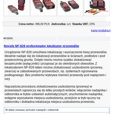
Cena netto:
496,00 PLN
Jednostka:
szt
Stawka VAT:
23%
karta produktu»
#03869
Noyafa NF-826 profesjonalny lokalizator przewodów
Urządzenie NF-826 umożliwia lokalizację i wyznaczenie trasy przewodów.
Idealnie nadaje się do lokalizacji przewodów w ścianach, podłodze i pod
powierzchnią gruntu. Dzięki niemu można szybko zlokalizować
bezpieczniki (wyłączniki) i przypisać je do określonych obwodów. Z
lokalizatorem NF-826 łatwo można zlokalizować uszkodzenie (przerwy,
zwarcia) w zabudowanych przewodach, np. systemach ogrzewania
podłogowego. Bez problemu wykrywa również przewody pod napięciem i
rury.
Najczęściej procedura zlokalizowania uszkodzenia (przerwy) w
przewodach ogranicza się do kilku prostych króków: włączenie nadajnika i
odbiornika w trybie ustawień automatycznych; uruchomienie nadajnika;
wstępne wyszukanie miejsca uszkodzenia; przejście w tryb ręczny na
odbiorniku i dokładna lokalizacja miejsca uszkodzenia przewodu.
W skład zestawu wchodzi nadajnik i odbiornik.