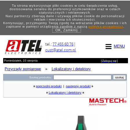
Ta strona wykorzystuje pliki cookies w celu świadczenia usług,
dostosowania serwisu do preferencji użytkowników oraz w celach
statystycznych i reklamowych.
Nasi partnerzy zbierają dane i używają plików cookie do personalizacji
reklam i mierzenia ich skuteczności.
Kontynuując, przyjmujemy Twoją zgodę na wdrażanie plików cookies i ich
zapisane w pamięci urządzenia zgodnie z naszą
polityką prywatności
.
OK, Zamknij
tel.:
77 455 60 76
|
MENU
cust@atel.com.pl
Poniedziałek, 10 sierpnia
[
Zaloguj się
]
Przyrządy pomiarowe
»
Lokalizatory i detektory
Szukaj produktu:
«
poprzedni produkt
|
następny produkt
»
»
Lokalizatory i detektory
«