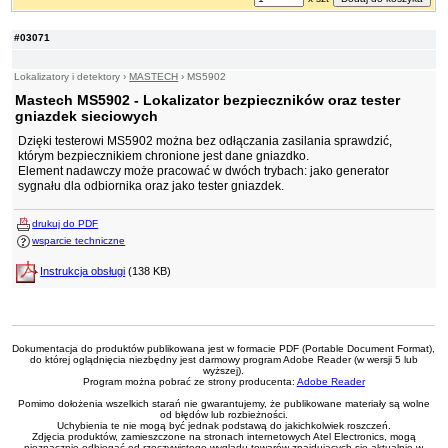
#03071
Lokalizatory i detektory
›
MASTECH
›
MS5902
Mastech MS5902 - Lokalizator bezpieczników oraz tester
gniazdek sieciowych
Dzięki testerowi MS5902 można bez odłączania zasilania sprawdzić,
którym bezpiecznikiem chronione jest dane gniazdko.
Element nadawczy może pracować w dwóch trybach: jako generator
sygnału dla odbiornika oraz jako tester gniazdek.
drukuj do PDF
wsparcie techniczne
Instrukcja obsługi
(138 KB)
Dokumentacja do produktów publikowana jest w formacie PDF (Portable Document Format),
do której oglądnięcia niezbędny jest darmowy program Adobe Reader (w wersji 5 lub
wyższej).
Program można pobrać ze strony producenta:
Adobe Reader
Pomimo dołożenia wszelkich starań nie gwarantujemy, że publikowane materiały są wolne
od błędów lub rozbieżności.
Uchybienia te nie mogą być jednak podstawą do jakichkolwiek roszczeń.
Zdjęcia produktów, zamieszczone na stronach internetowych Atel Electronics, mogą
nieznacznie odbiegać od rzeczywistego wyglądu towarów znajdujących się aktualnie w