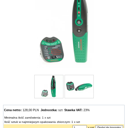
Cena netto:
128,00 PLN
Jednostka:
szt
Stawka VAT:
23%
Minimalna ilość zamówienia: 1 x szt
Ilość sztuk w najmniejszym opakowaniu zbiorczym: 1 x szt
x szt