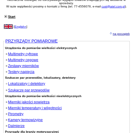
sprzedaży.
W razie wątpliwości prosimy o kontakt z firmą (tel. 77-4556076, e-mail
cust@atel.com.pl
).
Start
[
English»
]
na początek
PRZYRZĄDY POMIAROWE
Urządzenia do pomiarów wielkości elektrycznych
Multimetry cyfrowe
Multimetry cęgowe
Zestawy mierników
Testery napięcia
Szukacze par przewodów, lokalizatory, detektory
Lokalizatory i detektory
Szukacze par przewodów
Urządzenia do pomiarów wielkości nieelektrycznych
Mierniki jakości powietrza
Mierniki temperatury i wilgotności
Pirometry
Kamery termowizyjne
Dalmierze
Przyrządy dla branży motoryzacyjnej