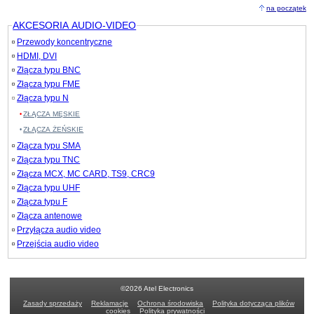
na początek
AKCESORIA AUDIO-VIDEO
Przewody koncentryczne
HDMI, DVI
Złącza typu BNC
Złącza typu FME
Złącza typu N
ZŁĄCZA MĘSKIE
ZŁĄCZA ŻEŃSKIE
Złącza typu SMA
Złącza typu TNC
Złącza MCX, MC CARD, TS9, CRC9
Złącza typu UHF
Złącza typu F
Złącza antenowe
Przyłącza audio video
Przejścia audio video
©2026 Atel Electronics
Zasady sprzedaży
Reklamacje
Ochrona środowiska
Polityka dotycząca plików
cookies
Polityka prywatności