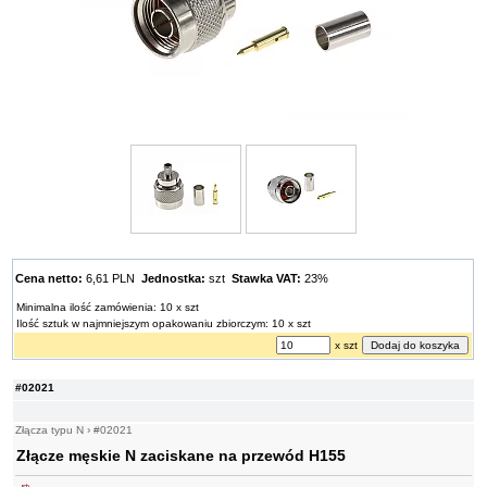
Cena netto:
6,61 PLN
Jednostka:
szt
Stawka VAT:
23%
Minimalna ilość zamówienia: 10 x szt
Ilość sztuk w najmniejszym opakowaniu zbiorczym: 10 x szt
x szt
#02021
Złącza typu N
›
#02021
Złącze męskie N zaciskane na przewód H155