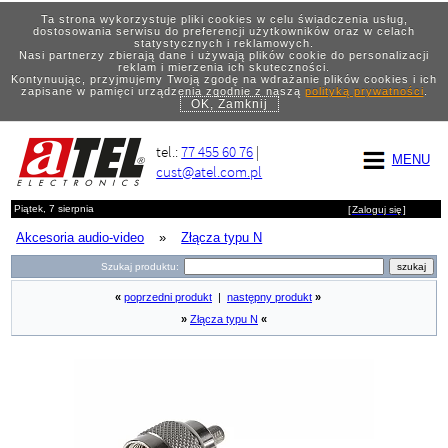
Ta strona wykorzystuje pliki cookies w celu świadczenia usług,
dostosowania serwisu do preferencji użytkowników oraz w celach
statystycznych i reklamowych.
Nasi partnerzy zbierają dane i używają plików cookie do personalizacji
reklam i mierzenia ich skuteczności.
Kontynuując, przyjmujemy Twoją zgodę na wdrażanie plików cookies i ich
zapisane w pamięci urządzenia zgodnie z naszą
polityką prywatności
.
OK, Zamknij
tel.:
77 455 60 76
|
MENU
cust@atel.com.pl
Piątek, 7 sierpnia
[
Zaloguj się
]
Akcesoria audio-video
»
Złącza typu N
Szukaj produktu:
«
poprzedni produkt
|
następny produkt
»
»
Złącza typu N
«