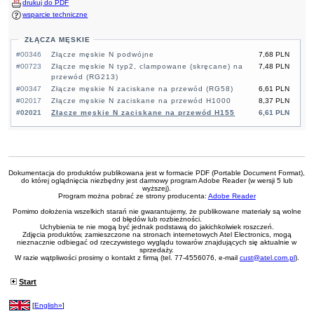
drukuj do PDF
wsparcie techniczne
ZŁĄCZA MĘSKIE
#00346
Złącze męskie N podwójne
7,68 PLN
#00723
Złącze męskie N typ2, clampowane (skręcane) na
7,48 PLN
przewód (RG213)
#00347
Złącze męskie N zaciskane na przewód (RG58)
6,61 PLN
#02017
Złącze męskie N zaciskane na przewód H1000
8,37 PLN
#02021
Złącze męskie N zaciskane na przewód H155
6,61 PLN
Dokumentacja do produktów publikowana jest w formacie PDF (Portable Document Format),
do której oglądnięcia niezbędny jest darmowy program Adobe Reader (w wersji 5 lub
wyższej).
Program można pobrać ze strony producenta:
Adobe Reader
Pomimo dołożenia wszelkich starań nie gwarantujemy, że publikowane materiały są wolne
od błędów lub rozbieżności.
Uchybienia te nie mogą być jednak podstawą do jakichkolwiek roszczeń.
Zdjęcia produktów, zamieszczone na stronach internetowych Atel Electronics, mogą
nieznacznie odbiegać od rzeczywistego wyglądu towarów znajdujących się aktualnie w
sprzedaży.
W razie wątpliwości prosimy o kontakt z firmą (tel. 77-4556076, e-mail
cust@atel.com.pl
).
Start
[
English»
]