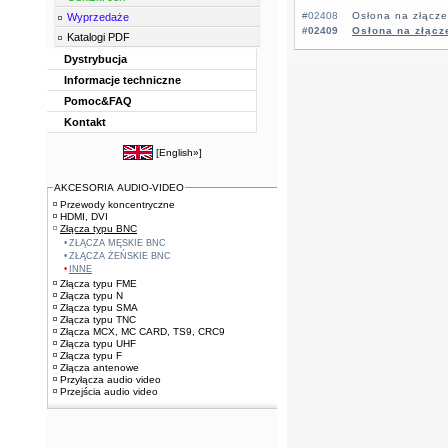
#02408
Osłona na złącz
Wyprzedaże
#02409
Osłona na złąc
Katalogi PDF
Dystrybucja
Informacje techniczne
Pomoc&FAQ
Kontakt
[
English»
]
AKCESORIA AUDIO-VIDEO
Przewody koncentryczne
HDMI, DVI
Złącza typu BNC
ZŁĄCZA MĘSKIE BNC
ZŁĄCZA ŻEŃSKIE BNC
INNE
Złącza typu FME
Złącza typu N
Złącza typu SMA
Złącza typu TNC
Złącza MCX, MC CARD, TS9, CRC9
Złącza typu UHF
Złącza typu F
Złącza antenowe
Przyłącza audio video
Przejścia audio video