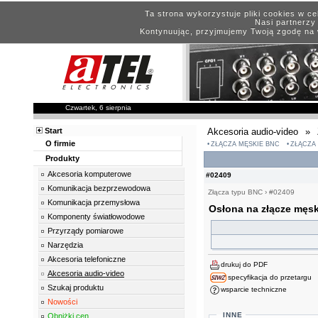
Ta strona wykorzystuje pliki cookies w c
Nasi partnerzy 
Kontynuując, przyjmujemy Twoją zgodę na 
Czwartek, 6 sierpnia
Start
Akcesoria audio-video
»
O firmie
ZŁĄCZA MĘSKIE BNC
ZŁĄCZA
Produkty
Akcesoria komputerowe
#02409
Komunikacja bezprzewodowa
Złącza typu BNC
›
#02409
Komunikacja przemysłowa
Osłona na złącze męs
Komponenty światłowodowe
Przyrządy pomiarowe
Narzędzia
Akcesoria telefoniczne
drukuj do PDF
Akcesoria audio-video
specyfikacja do przetargu
Szukaj produktu
wsparcie techniczne
Nowości
INNE
Obniżki cen