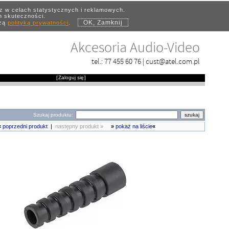
az w celach statystycznych i reklamowych.
ch skuteczności.
OK, Zamknij
szą
polityką prywatności
.
Akcesoria Audio-Video
tel.:
77 455 60 76
|
cust@atel.com.pl
[
Zaloguj się
]
Szukaj produktu:
«
poprzedni produkt
|
następny produkt »
»
pokaż na liście
«