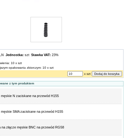
PLN
Jednostka:
szt
Stawka VAT:
23%
wienia: 10 x szt
ejszym opakowaniu zbiorczym: 10 x szt
x szt
owane z tym produktem
 męskie N zaciskane na przewód H155
e męskie SMA zaciskane na przewód H155
a na złącze męskie BNC na przewód RG58