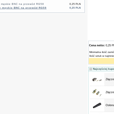
e męskie BNC na przewód RG58
0,25 PLN
ze męskie BNC na przewód RG59
0,25 PLN
Cena netto:
0,25 
Minimalna ilość zamó
Ilość sztuk w najmni
Najczęściej kup
Złącze
Złącz
Osłon