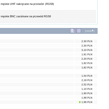
e męskie UHF nakręcane na przewód: (RG58)
e męskie BNC zaciskane na przewód RG58
[
cena
]
2,30 PLN
2,30 PLN
3,10 PLN
1,91 PLN
2,20 PLN
1,82 PLN
1,82 PLN
1,54 PLN
2,18 PLN
2,52 PLN
1,10 PLN
1,90 PLN
1,98 PLN
1,96 PLN