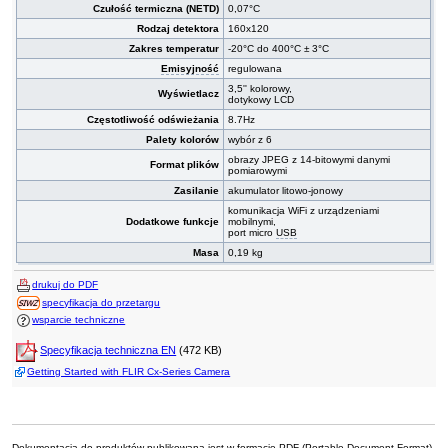
Czułość termiczna (NETD)
0,07°C
Rodzaj detektora
160x120
Zakres temperatur
-20°C do 400°C ± 3°C
Emisyjność
regulowana
3,5'' kolorowy,
Wyświetlacz
dotykowy LCD
Częstotliwość odświeżania
8.7Hz
Palety kolorów
wybór z 6
obrazy JPEG z 14-bitowymi danymi
Format plików
pomiarowymi
Zasilanie
akumulator litowo-jonowy
komunikacja WiFi z urządzeniami
Dodatkowe funkcje
mobilnymi,
port micro
USB
Masa
0,19 kg
drukuj do PDF
specyfikacja do przetargu
wsparcie techniczne
Specyfikacja techniczna EN
(472 KB)
Getting Started with FLIR Cx-Series Camera
Dokumentacja do produktów publikowana jest w formacie PDF (Portable Document Format),