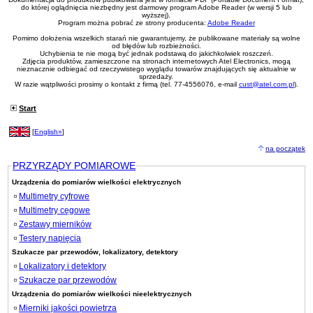
do której oglądnięcia niezbędny jest darmowy program Adobe Reader (w wersji 5 lub
wyższej).
Program można pobrać ze strony producenta:
Adobe Reader
Pomimo dołożenia wszelkich starań nie gwarantujemy, że publikowane materiały są wolne
od błędów lub rozbieżności.
Uchybienia te nie mogą być jednak podstawą do jakichkolwiek roszczeń.
Zdjęcia produktów, zamieszczone na stronach internetowych Atel Electronics, mogą
nieznacznie odbiegać od rzeczywistego wyglądu towarów znajdujących się aktualnie w
sprzedaży.
W razie wątpliwości prosimy o kontakt z firmą (tel. 77-4556076, e-mail
cust@atel.com.pl
).
Start
[
English»
]
na początek
PRZYRZĄDY POMIAROWE
Urządzenia do pomiarów wielkości elektrycznych
Multimetry cyfrowe
Multimetry cęgowe
Zestawy mierników
Testery napięcia
Szukacze par przewodów, lokalizatory, detektory
Lokalizatory i detektory
Szukacze par przewodów
Urządzenia do pomiarów wielkości nieelektrycznych
Mierniki jakości powietrza