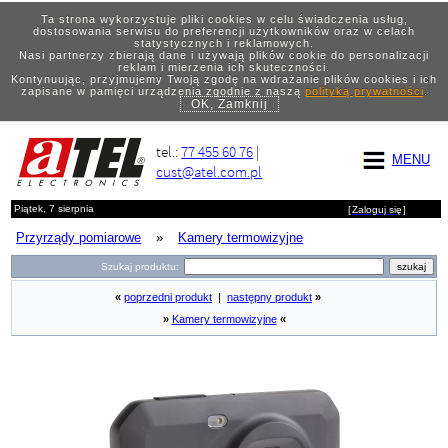
Ta strona wykorzystuje pliki cookies w celu świadczenia usług,
dostosowania serwisu do preferencji użytkowników oraz w celach
statystycznych i reklamowych.
Nasi partnerzy zbierają dane i używają plików cookie do personalizacji
reklam i mierzenia ich skuteczności.
Kontynuując, przyjmujemy Twoją zgodę na wdrażanie plików cookies i ich
zapisane w pamięci urządzenia zgodnie z naszą
polityką prywatności
.
OK, Zamknij
tel.:
77 455 60 76
|
MENU
cust@atel.com.pl
Piątek, 7 sierpnia
[
Zaloguj się
]
Przyrządy pomiarowe
»
Kamery termowizyjne
Szukaj produktu:
«
poprzedni produkt
|
następny produkt
»
»
Kamery termowizyjne
«