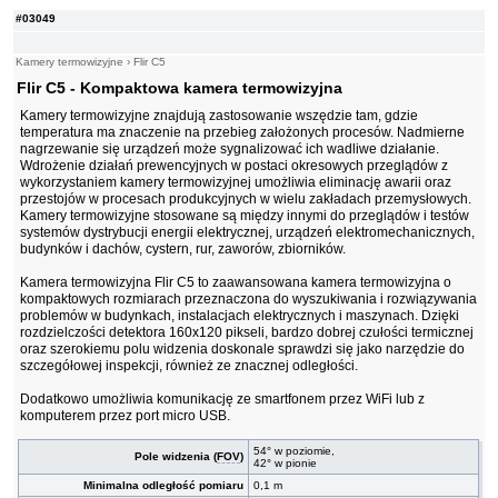
#03049
Kamery termowizyjne
›
Flir C5
Flir C5 - Kompaktowa kamera termowizyjna
Kamery termowizyjne znajdują zastosowanie wszędzie tam, gdzie
temperatura ma znaczenie na przebieg założonych procesów. Nadmierne
nagrzewanie się urządzeń może sygnalizować ich wadliwe działanie.
Wdrożenie działań prewencyjnych w postaci okresowych przeglądów z
wykorzystaniem kamery termowizyjnej umożliwia eliminację awarii oraz
przestojów w procesach produkcyjnych w wielu zakładach przemysłowych.
Kamery termowizyjne stosowane są między innymi do przeglądów i testów
systemów dystrybucji energii elektrycznej, urządzeń elektromechanicznych,
budynków i dachów, cystern, rur, zaworów, zbiorników.
Kamera termowizyjna Flir C5 to zaawansowana kamera termowizyjna o
kompaktowych rozmiarach przeznaczona do wyszukiwania i rozwiązywania
problemów w budynkach, instalacjach elektrycznych i maszynach. Dzięki
rozdzielczości detektora 160x120 pikseli, bardzo dobrej czułości termicznej
oraz szerokiemu polu widzenia doskonale sprawdzi się jako narzędzie do
szczegółowej inspekcji, również ze znacznej odległości.
Dodatkowo umożliwia komunikację ze smartfonem przez WiFi lub z
komputerem przez port micro USB.
54° w poziomie,
Pole widzenia (
FOV
)
42° w pionie
Minimalna odległość pomiaru
0,1 m