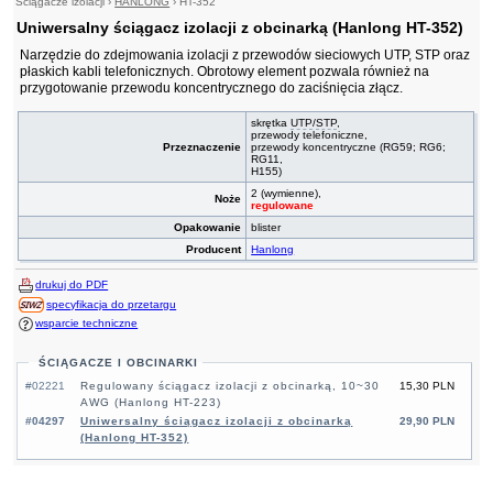
Ściągacze izolacji
›
HANLONG
›
HT-352
Uniwersalny ściągacz izolacji z obcinarką (Hanlong HT-352)
Narzędzie do zdejmowania izolacji z przewodów sieciowych UTP, STP oraz
płaskich kabli telefonicznych. Obrotowy element pozwala również na
przygotowanie przewodu koncentrycznego do zaciśnięcia złącz.
skrętka
UTP
/
STP
,
przewody telefoniczne,
Przeznaczenie
przewody koncentryczne (RG59; RG6;
RG11,
H155)
2 (wymienne),
Noże
regulowane
Opakowanie
blister
Producent
Hanlong
drukuj do PDF
specyfikacja do przetargu
wsparcie techniczne
ŚCIĄGACZE I OBCINARKI
#02221
Regulowany ściągacz izolacji z obcinarką, 10~30
15,30 PLN
AWG (Hanlong HT-223)
#04297
Uniwersalny ściągacz izolacji z obcinarką
29,90 PLN
(Hanlong HT-352)