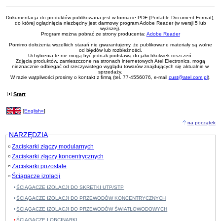
Dokumentacja do produktów publikowana jest w formacie PDF (Portable Document Format),
do której oglądnięcia niezbędny jest darmowy program Adobe Reader (w wersji 5 lub
wyższej).
Program można pobrać ze strony producenta:
Adobe Reader
Pomimo dołożenia wszelkich starań nie gwarantujemy, że publikowane materiały są wolne
od błędów lub rozbieżności.
Uchybienia te nie mogą być jednak podstawą do jakichkolwiek roszczeń.
Zdjęcia produktów, zamieszczone na stronach internetowych Atel Electronics, mogą
nieznacznie odbiegać od rzeczywistego wyglądu towarów znajdujących się aktualnie w
sprzedaży.
W razie wątpliwości prosimy o kontakt z firmą (tel. 77-4556076, e-mail
cust@atel.com.pl
).
Start
[
English»
]
na początek
NARZĘDZIA
Zaciskarki złączy modularnych
Zaciskarki złączy koncentrycznych
Zaciskarki pozostałe
Ściągacze izolacji
ŚCIĄGACZE IZOLACJI DO SKRĘTKI UTP/STP
ŚCIĄGACZE IZOLACJI DO PRZEWODÓW KONCENTRYCZNYCH
ŚCIĄGACZE IZOLACJI DO PRZEWODÓW ŚWIATŁOWODOWYCH
ŚCIĄGACZE I OBCINARKI