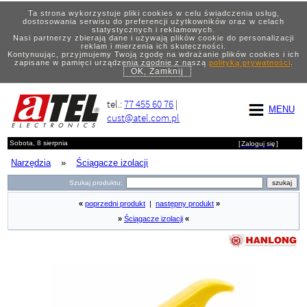
Ta strona wykorzystuje pliki cookies w celu świadczenia usług,
dostosowania serwisu do preferencji użytkowników oraz w celach
statystycznych i reklamowych.
Nasi partnerzy zbierają dane i używają plików cookie do personalizacji
reklam i mierzenia ich skuteczności.
Kontynuując, przyjmujemy Twoją zgodę na wdrażanie plików cookies i ich
zapisane w pamięci urządzenia zgodnie z naszą
polityką prywatności
.
OK, Zamknij
tel.:
77 455 60 76
|
MENU
cust@atel.com.pl
Sobota, 8 sierpnia
[
Zaloguj się
]
Narzędzia
»
Ściągacze izolacji
Szukaj produktu:
«
poprzedni produkt
|
następny produkt
»
»
Ściągacze izolacji
«