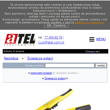
Ta strona wykorzystuje pliki cookies w celu świadczenia usług,
dostosowania serwisu do preferencji użytkowników oraz w celach
statystycznych i reklamowych.
Nasi partnerzy zbierają dane i używają plików cookie do personalizacji
reklam i mierzenia ich skuteczności.
Kontynuując, przyjmujemy Twoją zgodę na wdrażanie plików cookies i ich
zapisane w pamięci urządzenia zgodnie z naszą
polityką prywatności
.
OK, Zamknij
tel.:
77 455 60 76
|
MENU
cust@atel.com.pl
Sobota, 8 sierpnia
[
Zaloguj się
]
Narzędzia
»
Ściągacze izolacji
Szukaj produktu:
«
poprzedni produkt
|
następny produkt »
»
Ściągacze izolacji
«