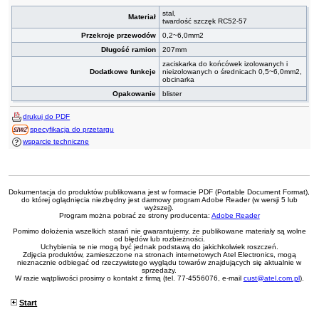
stal,
Materiał
twardość szczęk RC52-57
Przekroje przewodów
0,2~6,0mm2
Długość ramion
207mm
zaciskarka do końcówek izolowanych i
Dodatkowe funkcje
nieizolowanych o średnicach 0,5~6,0mm2,
obcinarka
Opakowanie
blister
drukuj do PDF
specyfikacja do przetargu
wsparcie techniczne
Dokumentacja do produktów publikowana jest w formacie PDF (Portable Document Format),
do której oglądnięcia niezbędny jest darmowy program Adobe Reader (w wersji 5 lub
wyższej).
Program można pobrać ze strony producenta:
Adobe Reader
Pomimo dołożenia wszelkich starań nie gwarantujemy, że publikowane materiały są wolne
od błędów lub rozbieżności.
Uchybienia te nie mogą być jednak podstawą do jakichkolwiek roszczeń.
Zdjęcia produktów, zamieszczone na stronach internetowych Atel Electronics, mogą
nieznacznie odbiegać od rzeczywistego wyglądu towarów znajdujących się aktualnie w
sprzedaży.
W razie wątpliwości prosimy o kontakt z firmą (tel. 77-4556076, e-mail
cust@atel.com.pl
).
Start