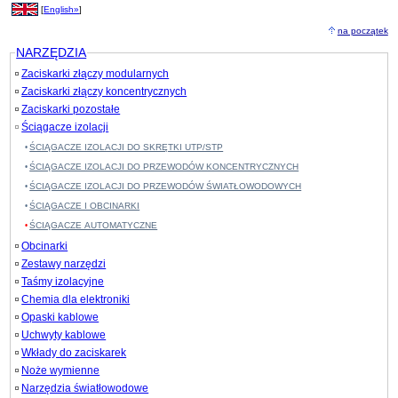
[
English»
]
na początek
NARZĘDZIA
Zaciskarki złączy modularnych
Zaciskarki złączy koncentrycznych
Zaciskarki pozostałe
Ściągacze izolacji
ŚCIĄGACZE IZOLACJI DO SKRĘTKI UTP/STP
ŚCIĄGACZE IZOLACJI DO PRZEWODÓW KONCENTRYCZNYCH
ŚCIĄGACZE IZOLACJI DO PRZEWODÓW ŚWIATŁOWODOWYCH
ŚCIĄGACZE I OBCINARKI
ŚCIĄGACZE AUTOMATYCZNE
Obcinarki
Zestawy narzędzi
Taśmy izolacyjne
Chemia dla elektroniki
Opaski kablowe
Uchwyty kablowe
Wkłady do zaciskarek
Noże wymienne
Narzędzia światłowodowe