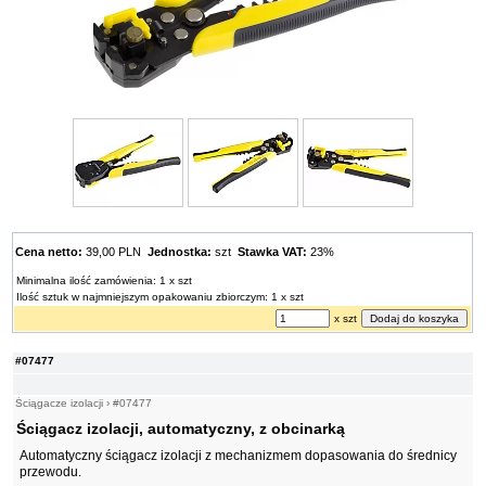
Cena netto:
39,00 PLN
Jednostka:
szt
Stawka VAT:
23%
Minimalna ilość zamówienia: 1 x szt
Ilość sztuk w najmniejszym opakowaniu zbiorczym: 1 x szt
x szt
#07477
Ściągacze izolacji
›
#07477
Ściągacz izolacji, automatyczny, z obcinarką
Automatyczny ściągacz izolacji z mechanizmem dopasowania do średnicy
przewodu.