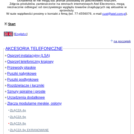
Uchybienia te nie mogą być jednak podstawą do jakichkolwiek roszczeń.
Zdjęcia produktów, zamieszczone na stronach internetowych Atel Electronics, mogą
nieznacznie odbiegać od rzeczywistego wyglądu towarów znajdujących się aktualnie w
sprzedaży.
W razie wątpliwości prosimy o kontakt z firmą (tel. 77-4556076, e-mail
cust@atel.com.pl
).
Start
[
English»
]
na początek
AKCESORIA TELEFONICZNE
Osprzęt instalacyjny (LSA)
Osprzęt telefoniczny krajowy
Przewody płaskie
Puszki natynkowe
Puszki podtynkowe
Rozdzielacze i łączniki
Sznury spiralne i proste
Urządzenia dodatkowe
Złącza modularne męskie, osłony
ZŁĄCZA 4p
ZŁĄCZA 6p
ZŁĄCZA 8p
ZŁĄCZA 8p EKRANOWANE