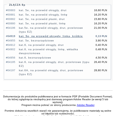
ZŁĄCZA 8p
#00883
kat. 5e, na przewód okrągły, drut
16,60 PLN
#00881
kat. 5e, na przewód okrągły, linkę
16,20 PLN
#00882
kat. 5e, na przewód płaski, drut
15,80 PLN
#00880
kat. 5e, na przewód płaski, linkę
16,20 PLN
#04196
kat.5e, na przewód okrągły, drut, przelotowe
21,00 PLN
(typu EZ)
#04919
kat. 5e, na przewód okrągły, linka, krótkie
0,13 PLN
#04955
kat. 5e, beznarzędziowe
3,90 PLN
#04912
kat.6, na przewód okrągły, drut
0,40 PLN
#04902
kat.6, na przewód okrągły, linkę, wkładka
0,48 PLN
dwupoziomowa
#04956
kat.6, beznarzędziowe
4,50 PLN
#04195
kat.6, na przewód okrągły, drut, przelotowe (typu
26,40 PLN
EZ)
#04197
kat.6A, na przewód okrągły, drut, przelotowe
28,80 PLN
(typu EZ)
Dokumentacja do produktów publikowana jest w formacie PDF (Portable Document Format),
do której oglądnięcia niezbędny jest darmowy program Adobe Reader (w wersji 5 lub
wyższej).
Program można pobrać ze strony producenta:
Adobe Reader
Pomimo dołożenia wszelkich starań nie gwarantujemy, że publikowane materiały są wolne
od błędów lub rozbieżności.