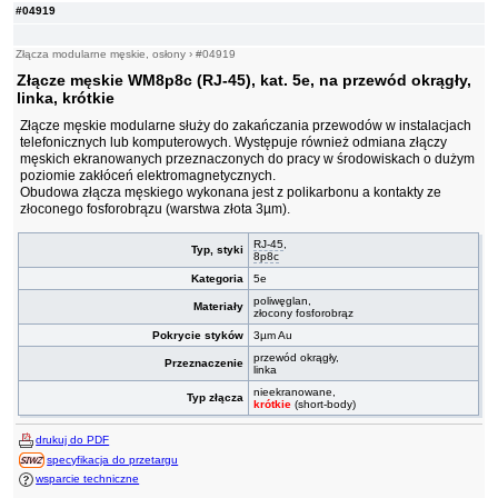
#04919
Złącza modularne męskie, osłony
›
#04919
Złącze męskie WM8p8c (RJ-45), kat. 5e, na przewód okrągły,
linka, krótkie
Złącze męskie modularne służy do zakańczania przewodów w instalacjach
telefonicznych lub komputerowych. Występuje również odmiana złączy
męskich ekranowanych przeznaczonych do pracy w środowiskach o dużym
poziomie zakłóceń elektromagnetycznych.
Obudowa złącza męskiego wykonana jest z polikarbonu a kontakty ze
złoconego fosforobrązu (warstwa złota 3µm).
RJ-45
,
Typ, styki
8p8c
Kategoria
5e
poliwęglan,
Materiały
złocony fosforobrąz
Pokrycie styków
3µm Au
przewód okrągły,
Przeznaczenie
linka
nieekranowane,
Typ złącza
krótkie
(short-body)
drukuj do PDF
specyfikacja do przetargu
wsparcie techniczne