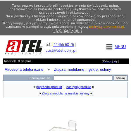
Ta strona wykorzystuje pliki cookies w celu świadczenia usług,
dostosowania serwisu do preferencji użytkowników oraz w celach
statystycznych i reklamowych.
Nasi partnerzy zbierają dane i używają plików cookie do personalizacji
reklam i mierzenia ich skuteczności.
Kontynuując, przyjmujemy Twoją zgodę na wdrażanie plików cookies i ich
zapisane w pamięci urządzenia zgodnie z naszą
polityką prywatności
.
OK, Zamknij
tel.:
77 455 60 76
|
MENU
cust@atel.com.pl
Niedziela, 9 sierpnia
[
Zaloguj się
]
Akcesoria telefoniczne
»
Złącza modularne męskie, osłony
Szukaj produktu:
«
poprzedni produkt
|
następny produkt
»
»
Złącza modularne męskie, osłony
«