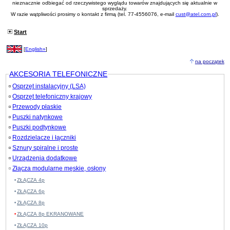
nieznacznie odbiegać od rzeczywistego wyglądu towarów znajdujących się aktualnie w
sprzedaży.
W razie wątpliwości prosimy o kontakt z firmą (tel. 77-4556076, e-mail
cust@atel.com.pl
).
Start
[
English»
]
na początek
AKCESORIA TELEFONICZNE
Osprzęt instalacyjny (LSA)
Osprzęt telefoniczny krajowy
Przewody płaskie
Puszki natynkowe
Puszki podtynkowe
Rozdzielacze i łączniki
Sznury spiralne i proste
Urządzenia dodatkowe
Złącza modularne męskie, osłony
ZŁĄCZA 4p
ZŁĄCZA 6p
ZŁĄCZA 8p
ZŁĄCZA 8p EKRANOWANE
ZŁĄCZA 10p