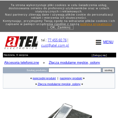
Ta strona wykorzystuje pliki cookies w celu świadczenia usług,
dostosowania serwisu do preferencji użytkowników oraz w celach
statystycznych i reklamowych.
Nasi partnerzy zbierają dane i używają plików cookie do personalizacji
reklam i mierzenia ich skuteczności.
Kontynuując, przyjmujemy Twoją zgodę na wdrażanie plików cookies i ich
zapisane w pamięci urządzenia zgodnie z naszą
polityką prywatności
.
OK, Zamknij
tel.:
77 455 60 76
|
MENU
cust@atel.com.pl
Niedziela, 9 sierpnia
[
Zaloguj się
]
Akcesoria telefoniczne
»
Złącza modularne męskie, osłony
Szukaj produktu:
«
poprzedni produkt
|
następny produkt
»
»
Złącza modularne męskie, osłony
«