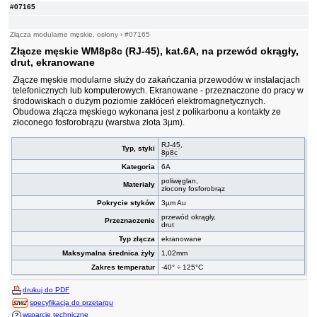
#07165
Złącza modularne męskie, osłony
›
#07165
Złącze męskie WM8p8c (RJ-45), kat.6A, na przewód okrągły,
drut, ekranowane
Złącze męskie modularne służy do zakańczania przewodów w instalacjach
telefonicznych lub komputerowych. Ekranowane - przeznaczone do pracy w
środowiskach o dużym poziomie zakłóceń elektromagnetycznych.
Obudowa złącza męskiego wykonana jest z polikarbonu a kontakty ze
złoconego fosforobrązu (warstwa złota 3µm).
RJ-45
,
Typ, styki
8p8c
Kategoria
6A
poliwęglan,
Materiały
złocony fosforobrąz
Pokrycie styków
3µm Au
przewód okrągły,
Przeznaczenie
drut
Typ złącza
ekranowane
Maksymalna średnica żyły
1,02mm
Zakres temperatur
-40° ÷ 125°C
drukuj do PDF
specyfikacja do przetargu
wsparcie techniczne