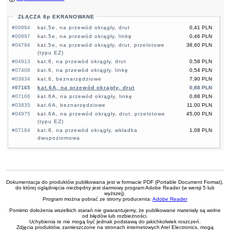
ZŁĄCZA 8p EKRANOWANE
#00884
kat.5e, na przewód okrągły, drut
0,41 PLN
#00897
kat.5e, na przewód okrągły, linkę
0,46 PLN
#04794
kat.5e, na przewód okrągły, drut, przelotowe
38,60 PLN
(typu EZ)
#04913
kat.6, na przewód okrągły, drut
0,58 PLN
#07408
kat.6, na przewód okrągły, linkę
0,54 PLN
#03834
kat.6, beznarzędziowe
7,90 PLN
#07165
kat.6A, na przewód okrągły, drut
0,88 PLN
#07166
kat.6A, na przewód okrągły, linkę
0,88 PLN
#03835
kat.6A, beznarzędziowe
11,00 PLN
#04975
kat.6A, na przewód okrągły, drut, przelotowe
45,00 PLN
(typu EZ)
#07184
kat.8, na przewód okrągły, wkładka
1,08 PLN
dwupoziomowa
Dokumentacja do produktów publikowana jest w formacie PDF (Portable Document Format),
do której oglądnięcia niezbędny jest darmowy program Adobe Reader (w wersji 5 lub
wyższej).
Program można pobrać ze strony producenta:
Adobe Reader
Pomimo dołożenia wszelkich starań nie gwarantujemy, że publikowane materiały są wolne
od błędów lub rozbieżności.
Uchybienia te nie mogą być jednak podstawą do jakichkolwiek roszczeń.
Zdjęcia produktów, zamieszczone na stronach internetowych Atel Electronics, mogą