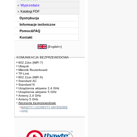
Wyprzedaże
Katalogi PDF
Dystrybucja
Informacje techniczne
Pomoc&FAQ
Kontakt
[
English»
]
KOMUNIKACJA BEZPRZEWODOWA
802.11bx (WiFi 7)
Ubiquiti
Mikrotik Routerboard
TP-Link
802.11ax (WiFi 6)
Standard AC
Standard N
Urządzenia aktywne 2,4 GHz
Urządzenia aktywne 5 GHz
Anteny 2,4 GHz
Anteny 5 GHz
Akcesoria bezprzewodowe
MASZTY I UCHWYTY ANTENOWE
INNE