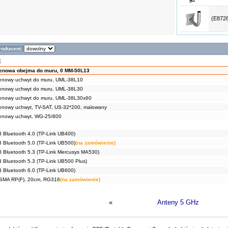
(E8728
roducent:
E
tenowa obejma do muru, 0 MM-50L13
enowy uchwyt do muru, UML-38L10
enowy uchwyt do muru, UML-38L30
tenowy uchwyt do muru, UML-38L30x60
enowy uchwyt, TV-SAT, US-32*200, malowany
enowy uchwyt, WG-25/800
 Bluetooth 4.0 (TP-Link UB400)
 Bluetooth 5.0 (TP-Link UB500)
(na zamówienie)
 Bluetooth 5.3 (TP-Link Mercusys MA530)
 Bluetooth 5.3 (TP-Link UB500 Plus)
 Bluetooth 6.0 (TP-Link UB600)
L-SMA RP(F), 20cm, RG316
(na zamówienie)
«
Anteny 5 GHz