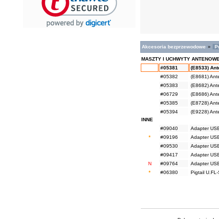
Akcesoria bezprzewodowe
»
P
MASZTY I UCHWYTY ANTENOW
#05381
(E8533) An
#05382
(E8681) Ant
#05383
(E8682) Ant
#06729
(E8686) An
#05385
(E8728) Ant
#05394
(E9228) Ant
INNE
#09040
Adapter USB
*
#09196
Adapter USB
#09530
Adapter USB
#09417
Adapter USB
N
#09764
Adapter USB
*
#06380
Pigtail U.F