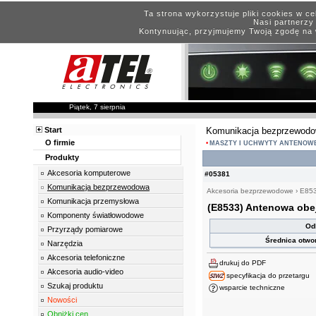
Ta strona wykorzystuje pliki cookies w c
Nasi partnerzy 
Kontynuując, przyjmujemy Twoją zgodę na 
Piątek, 7 sierpnia
Start
Komunikacja bezprzewod
O firmie
MASZTY I UCHWYTY ANTENOW
Produkty
Akcesoria komputerowe
#05381
Komunikacja bezprzewodowa
Akcesoria bezprzewodowe
›
E85
Komunikacja przemysłowa
(E8533) Antenowa obe
Komponenty światłowodowe
Od
Przyrządy pomiarowe
Średnica otw
Narzędzia
Akcesoria telefoniczne
drukuj do PDF
Akcesoria audio-video
specyfikacja do przetargu
Szukaj produktu
wsparcie techniczne
Nowości
Obniżki cen