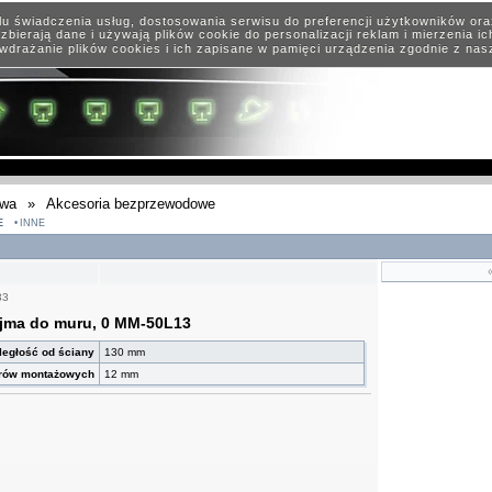
elu świadczenia usług, dostosowania serwisu do preferencji użytkowników or
zbierają dane i używają plików cookie do personalizacji reklam i mierzenia i
wdrażanie plików cookies i ich zapisane w pamięci urządzenia zgodnie z na
owa
»
Akcesoria bezprzewodowe
E
INNE
33
jma do muru, 0 MM-50L13
ległość od ściany
130 mm
orów montażowych
12 mm