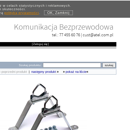
az w celach statystycznych i reklamowych.
ch skuteczności.
OK, Zamknij
szą
polityką prywatności
.
Komunikacja Bezprzewodowa
tel.:
77 455 60 76
|
cust@atel.com.pl
[
Zaloguj się
]
Szukaj produktu:
« poprzedni produkt
|
następny produkt
»
»
pokaż na liście
«