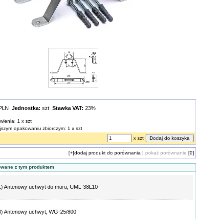
 PLN
Jednostka:
szt
Stawka VAT:
23%
wienia: 1 x szt
ejszym opakowaniu zbiorczym: 1 x szt
x szt
[+]
dodaj produkt do porównania
|
pokaż porównanie
[0]
owane z tym produktem
1) Antenowy uchwyt do muru, UML-38L10
8) Antenowy uchwyt, WG-25/800