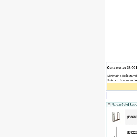
Cena netto:
38,00
Minimalna ilość zamó
Ilość sztuk w najmni
Najczęściej kup
(E868
(E922