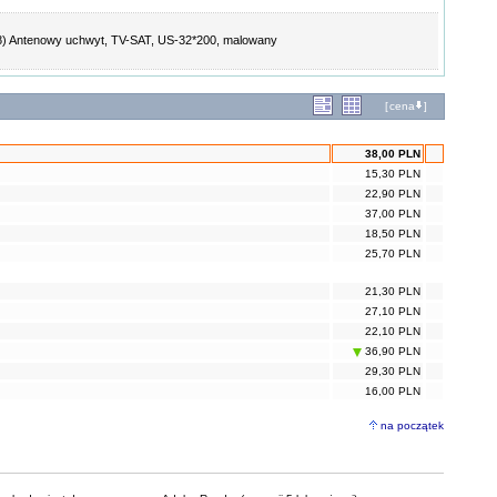
) Antenowy uchwyt, TV-SAT, US-32*200, malowany
[
cena
]
38,00 PLN
15,30 PLN
22,90 PLN
37,00 PLN
18,50 PLN
25,70 PLN
21,30 PLN
27,10 PLN
22,10 PLN
36,90 PLN
29,30 PLN
16,00 PLN
na początek