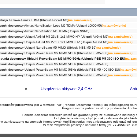
tacja bazowa Airmax TDMA (Ubiquiti Rocket M5)
(na zamówienie)
unkt dostępowy Airmax NanoStation Loco M5 TDMA (Ubiquiti LOCOM5)
(na zamówienie)
unkt dostępowy Airmax NanoStation M5 TDMA (Ubiquiti NSM5)
nkt dostępowy Ubiquiti AirGrid M5 23dBi 1x1 MIMO HP (Ubiquiti AirGrid M5)
(na zamówienie)
nkt dostępowy Ubiquiti AirGrid M5 27dBi 1x1 MIMO HP (Ubiquiti AirGrid M5)
(na zamówienie)
unkt dostępowy Ubiquiti NanoBeam M5 MIMO (Ubiquiti NBE-M5-16)
(na zamówienie)
unkt dostępowy Ubiquiti PowerBeam M5 MIMO 5GHz (Ubiquiti PBE-M5-300)
(na zamówienie)
punkt dostępowy Ubiquiti PowerBeam M5 MIMO 5GHz (Ubiquiti PBE-M5-300-ISO-EU)
(na zam
unkt dostępowy Ubiquiti PowerBeam M5 MIMO 5GHz (Ubiquiti PBE-M5-400)
unkt dostępowy Ubiquiti PowerBeam M5 MIMO 5GHz (Ubiquiti PBE-M5-400-ISO-EU)
(na zamówi
unkt dostępowy Ubiquiti PowerBeam M5 MIMO 5GHz (Ubiquiti PBE-M5-620)
(na zamówienie)
«
Urządzenia aktywne 2,4 GHz
Ant
roduktów publikowana jest w formacie PDF (Portable Document Format), do której oglądnięcia n
Program można pobrać ze strony producenta:
Adobe
Pomimo dołożenia wszelkich starań nie gwarantujemy, że publikowane materiały s
Uchybienia te nie mogą być jednak podstawą do jakichkol
ów, zamieszczone na stronach internetowych Atel Electronics, mogą nieznacznie odbiegać od rze
W razie wątpliwości prosimy o kontakt z firmą (tel. 77-4556076, e-