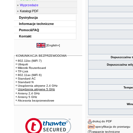
Wyprzedaże
Katalogi PDF
Dystrybucja
Informacje techniczne
Pomoc&FAQ
Kontakt
[
English»
]
KOMUNIKACJA BEZPRZEWODOWA
Dopuszczalna 
802.11bx (WiFi 7)
Ubiquiti
Dopuszczalna wil
Mikrotik Routerboard
TP-Link
802.11ax (WiFi 6)
Standard AC
Standard N
Urządzenia aktywne 2,4 GHz
Tempe
Urządzenia aktywne 5 GHz
Anteny 2,4 GHz
Anteny 5 GHz
Akcesoria bezprzewodowe
Wind
drukuj do PDF
specyfikacja do przetargu
wsparcie techniczne