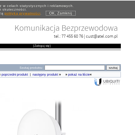
az w celach statystycznych i reklamowych.
ch skuteczności.
OK, Zamknij
szą
polityką prywatności
.
Komunikacja Bezprzewodowa
tel.:
77 455 60 76
|
cust@atel.com.pl
[
Zaloguj się
]
Szukaj produktu:
«
poprzedni produkt
|
następny produkt
»
»
pokaż na liście
«