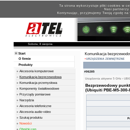
Ta strona wykorzystuje pliki cookies w c
Nasi partnerzy 
Kontynuując, przyjmujemy Twoją zgodę na 
Sobota, 8 sierpnia
Start
Komunikacja bezprzewod
O firmie
URZĄDZENIA ZEWNĘTRZNE
Produkty
Akcesoria komputerowe
#06285
Komunikacja bezprzewodowa
Urządzenia aktywne 5 GHz
›
UBI
Komunikacja przemysłowa
Bezprzewodowy punkt
Komponenty światłowodowe
(Ubiquiti PBE-M5-300-
Przyrządy pomiarowe
Narzędzia
Akcesoria telefoniczne
Akcesoria audio-video
Szukaj produktu
P
Nowości
Obniżki cen