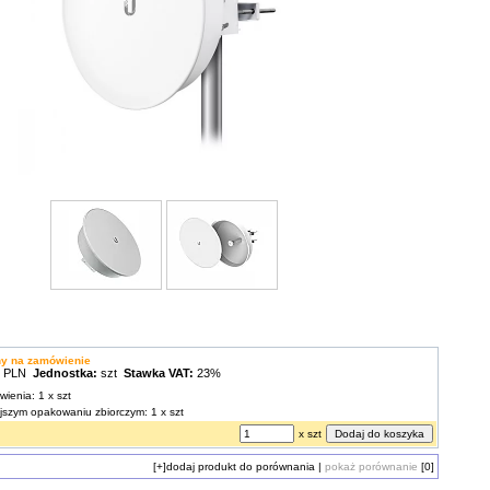
ny na zamówienie
0 PLN
Jednostka:
szt
Stawka VAT:
23%
wienia: 1 x szt
ejszym opakowaniu zbiorczym: 1 x szt
x szt
[+]
dodaj produkt do porównania
|
pokaż porównanie
[0]