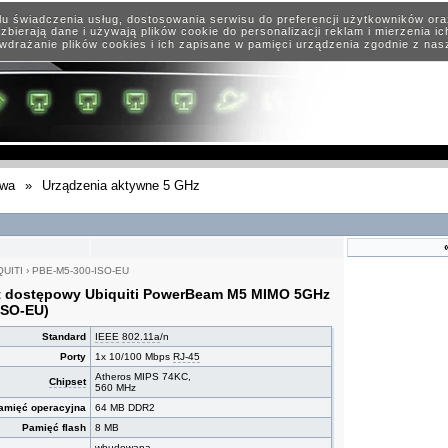
elu świadczenia usług, dostosowania serwisu do preferencji użytkowników or
zbierają dane i używają plików cookie do personalizacji reklam i mierzenia i
wdrażanie plików cookies i ich zapisane w pamięci urządzenia zgodnie z na
owa
»
Urządzenia aktywne 5 GHz
QUITI
›
PBE-M5-300-ISO-EU
 dostępowy Ubiquiti PowerBeam M5 MIMO 5GHz
ISO-EU)
Standard
IEEE
802.11a
/n
Porty
1x 10/100 Mbps
RJ-45
Atheros MIPS 74KC,
Chipset
560 MHz
amięć operacyjna
64 MB DDR2
Pamięć flash
8 MB
wbudowana,