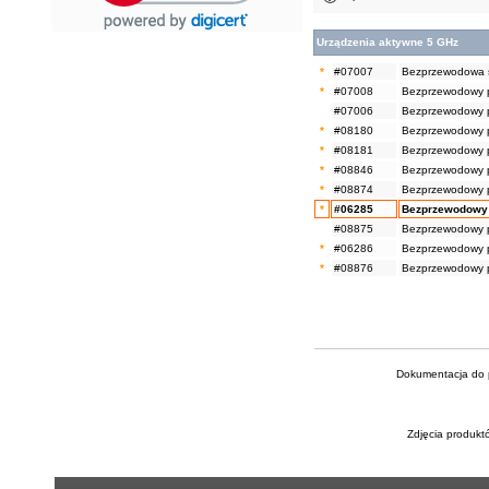
Urządzenia aktywne 5 GHz
*
#07007
Bezprzewodowa s
*
#07008
Bezprzewodowy p
#07006
Bezprzewodowy p
*
#08180
Bezprzewodowy pu
*
#08181
Bezprzewodowy pu
*
#08846
Bezprzewodowy p
*
#08874
Bezprzewodowy p
*
#06285
Bezprzewodowy 
#08875
Bezprzewodowy p
*
#06286
Bezprzewodowy p
*
#08876
Bezprzewodowy p
Dokumentacja do p
Zdjęcia produkt