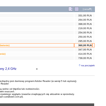
[
cena
]
331,00 PLN
264,00 PLN
398,00 PLN
219,00 PLN
254,00 PLN
250,00 PLN
295,00 PLN
ówienie)
360,00 PLN
347,00 PLN
enie)
414,00 PLN
739,00 PLN
na początek
eny 2,4 GHz
»
iezbędny jest darmowy program Adobe Reader (w wersji 5 lub wyższej).
 Reader
ą wolne od błędów lub rozbieżności.
wiek roszczeń.
czywistego wyglądu towarów znajdujących się aktualnie w sprzedaży.
mail
cust@atel.com.pl
).