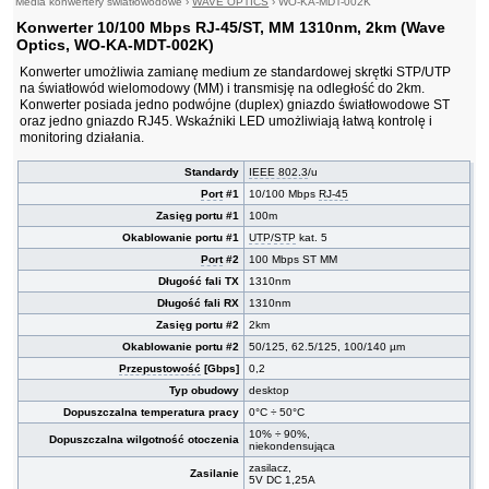
Media konwertery światłowodowe
›
WAVE OPTICS
›
WO-KA-MDT-002K
Konwerter 10/100 Mbps RJ-45/ST, MM 1310nm, 2km (Wave
Optics, WO-KA-MDT-002K)
Konwerter umożliwia zamianę medium ze standardowej skrętki STP/UTP
na światłowód wielomodowy (MM) i transmisję na odległość do 2km.
Konwerter posiada jedno podwójne (duplex) gniazdo światłowodowe ST
oraz jedno gniazdo RJ45. Wskaźniki LED umożliwiają łatwą kontrolę i
monitoring działania.
Standardy
IEEE 802.3
/u
Port
#1
10/100 Mbps
RJ-45
Zasięg portu #1
100m
Okablowanie portu #1
UTP
/
STP
kat. 5
Port
#2
100 Mbps ST MM
Długość fali TX
1310nm
Długość fali RX
1310nm
Zasięg portu #2
2km
Okablowanie portu #2
50/125, 62.5/125, 100/140 µm
Przepustowość
[Gbps]
0,2
Typ obudowy
desktop
Dopuszczalna temperatura pracy
0°C ÷ 50°C
10% ÷ 90%,
Dopuszczalna wilgotność otoczenia
niekondensująca
zasilacz,
Zasilanie
5V DC 1,25A