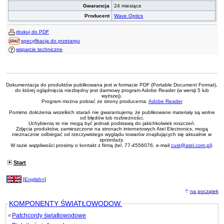
Gwarancja
24 miesiące
Producent
Wave Optics
drukuj do PDF
specyfikacja do przetargu
wsparcie techniczne
Dokumentacja do produktów publikowana jest w formacie PDF (Portable Document Format),
do której oglądnięcia niezbędny jest darmowy program Adobe Reader (w wersji 5 lub
wyższej).
Program można pobrać ze strony producenta:
Adobe Reader
Pomimo dołożenia wszelkich starań nie gwarantujemy, że publikowane materiały są wolne
od błędów lub rozbieżności.
Uchybienia te nie mogą być jednak podstawą do jakichkolwiek roszczeń.
Zdjęcia produktów, zamieszczone na stronach internetowych Atel Electronics, mogą
nieznacznie odbiegać od rzeczywistego wyglądu towarów znajdujących się aktualnie w
sprzedaży.
W razie wątpliwości prosimy o kontakt z firmą (tel. 77-4556076, e-mail
cust@atel.com.pl
).
Start
[
English»
]
na początek
KOMPONENTY ŚWIATŁOWODOW.
Patchcordy światłowodowe