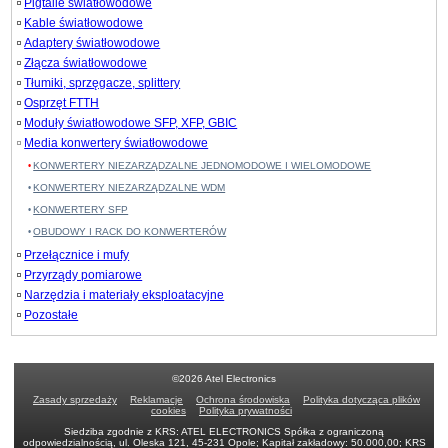
Pigtaile światłowodowe
Kable światłowodowe
Adaptery światłowodowe
Złącza światłowodowe
Tłumiki, sprzęgacze, splittery
Osprzęt FTTH
Moduły światłowodowe SFP, XFP, GBIC
Media konwertery światłowodowe
KONWERTERY NIEZARZĄDZALNE JEDNOMODOWE I WIELOMODOWE
KONWERTERY NIEZARZĄDZALNE WDM
KONWERTERY SFP
OBUDOWY I RACK DO KONWERTERÓW
Przełącznice i mufy
Przyrządy pomiarowe
Narzędzia i materiały eksploatacyjne
Pozostałe
©2026 Atel Electronics
Zasady sprzedaży
Reklamacje
Ochrona środowiska
Polityka dotycząca plików
cookies
Polityka prywatności
Siedziba zgodnie z KRS: ATEL ELECTRONICS Spółka z ograniczoną
odpowiedzialnością, ul. Oleska 121, 45-231 Opole; Kapitał zakładowy: 50.000,00; KRS