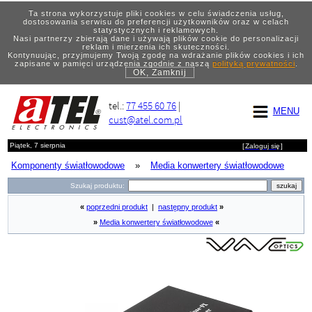
Ta strona wykorzystuje pliki cookies w celu świadczenia usług,
dostosowania serwisu do preferencji użytkowników oraz w celach
statystycznych i reklamowych.
Nasi partnerzy zbierają dane i używają plików cookie do personalizacji
reklam i mierzenia ich skuteczności.
Kontynuując, przyjmujemy Twoją zgodę na wdrażanie plików cookies i ich
zapisane w pamięci urządzenia zgodnie z naszą
polityką prywatności
.
OK, Zamknij
tel.:
77 455 60 76
|
MENU
cust@atel.com.pl
Piątek, 7 sierpnia
[
Zaloguj się
]
Komponenty światłowodowe
»
Media konwertery światłowodowe
Szukaj produktu:
«
poprzedni produkt
|
następny produkt
»
»
Media konwertery światłowodowe
«