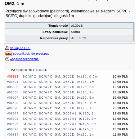
OM2, 1 m
Przyłącze światłowodowe (patchcord), wielomodowe ze złączami SC/PC -
SC/PC, dupleks (podwójne), długość 1m.
Tłumienność
≤0,30dB
Straty odbiciowe
≥30dB
Temperatura pracy
-40 ÷ 80°C
drukuj do PDF
specyfikacja do przetargu
wsparcie techniczne
PATCHCORDY SC-SC
#03313
SC/UPC, SC/UPC, SM, G652D, 9/125, 0,5m
10,90 PLN
#08604
SC/APC, SC/APC, SM, G652D, 9/125, 1m
12,00 PLN
#08605
SC/APC, SC/APC, SM, G652D, 9/125, 2m
12,50 PLN
#08606
SC/APC, SC/APC, SM, G652D, 9/125, 3m
13,10 PLN
#08607
SC/APC, SC/APC, SM, G652D, 9/125, 5m
15,00 PLN
#04500
SC/APC, SC/APC, SM, G652D, 9/125, 10m
18,00 PLN
#04520
SC/APC, SC/APC, SM, G652D, 9/125, 15m
23,10 PLN
#08894
SC/APC, SC/APC, SM, G657A1, 9/125, 1m
12,00 PLN
#08594
SC/APC, SC/APC, SM, G657A1, 9/125, 2m
12,60 PLN
#08595
SC/APC, SC/APC, SM, G657A1, 9/125, 3m
13,30 PLN
#08896
SC/APC, SC/APC, SM, G657A1, 9/125, 5m
15,20 PLN
#08834
SC/APC, SC/UPC, SM, G652D, 9/125, 1m
11,80 PLN