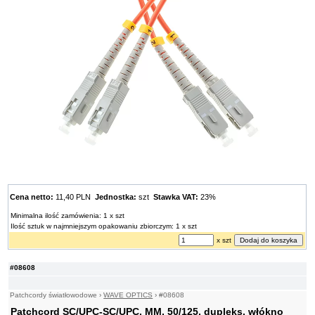
Cena netto:
11,40 PLN
Jednostka:
szt
Stawka VAT:
23%
Minimalna ilość zamówienia: 1 x szt
Ilość sztuk w najmniejszym opakowaniu zbiorczym: 1 x szt
x szt
#08608
Patchcordy światłowodowe
›
WAVE OPTICS
›
#08608
Patchcord SC/UPC-SC/UPC, MM, 50/125, dupleks, włókno