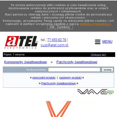
Ta strona wykorzystuje pliki cookies w celu świadczenia usług,
dostosowania serwisu do preferencji użytkowników oraz w celach
statystycznych i reklamowych.
Nasi partnerzy zbierają dane i używają plików cookie do personalizacji
reklam i mierzenia ich skuteczności.
Kontynuując, przyjmujemy Twoją zgodę na wdrażanie plików cookies i ich
zapisane w pamięci urządzenia zgodnie z naszą
polityką prywatności
.
OK, Zamknij
tel.:
77 455 60 76
|
MENU
cust@atel.com.pl
Piątek, 7 sierpnia
[
Zaloguj się
]
Komponenty światłowodowe
»
Patchcordy światłowodowe
Szukaj produktu:
«
poprzedni produkt
|
następny produkt
»
»
Patchcordy światłowodowe
«