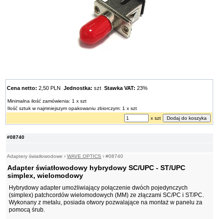
Cena netto:
2,50 PLN
Jednostka:
szt
Stawka VAT:
23%
Minimalna ilość zamówienia: 1 x szt
Ilość sztuk w najmniejszym opakowaniu zbiorczym: 1 x szt
x szt
#08740
Adaptery światłowodowe
›
WAVE OPTICS
›
#08740
Adapter światłowodowy hybrydowy SC/UPC - ST/UPC
simplex, wielomodowy
Hybrydowy adapter umożliwiający połączenie dwóch pojedynczych
(simplex) patchcordów wielomodowych (MM) ze złączami SC/PC i ST/PC.
Wykonany z metalu, posiada otwory pozwalające na montaż w panelu za
pomocą śrub.