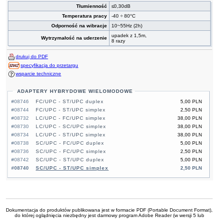
Tłumienność
≤0,30dB
Temperatura pracy
-40 ÷ 80°C
Odporność na wibracje
10~55Hz (2h)
upadek z 1,5m,
Wytrzymałość na uderzenie
8 razy
drukuj do PDF
specyfikacja do przetargu
wsparcie techniczne
ADAPTERY HYBRYDOWE WIELOMODOWE
#08746
FC/UPC - ST/UPC duplex
5,00 PLN
#08744
FC/UPC - ST/UPC simplex
2,50 PLN
#08732
LC/UPC - FC/UPC simplex
38,00 PLN
#08730
LC/UPC - SC/UPC simplex
38,00 PLN
#08734
LC/UPC - ST/UPC simplex
38,00 PLN
#08738
SC/UPC - FC/UPC duplex
5,00 PLN
#08736
SC/UPC - FC/UPC simplex
2,50 PLN
#08742
SC/UPC - ST/UPC duplex
5,00 PLN
#08740
SC/UPC - ST/UPC simplex
2,50 PLN
Dokumentacja do produktów publikowana jest w formacie PDF (Portable Document Format),
do której oglądnięcia niezbędny jest darmowy program Adobe Reader (w wersji 5 lub