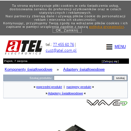
Ta strona wykorzystuje pliki cookies w celu świadczenia usług,
dostosowania serwisu do preferencji użytkowników oraz w celach
statystycznych i reklamowych.
Nasi partnerzy zbierają dane i używają plików cookie do personalizacji
reklam i mierzenia ich skuteczności.
Kontynuując, przyjmujemy Twoją zgodę na wdrażanie plików cookies i ich
zapisane w pamięci urządzenia zgodnie z naszą
polityką prywatności
.
OK, Zamknij
tel.:
77 455 60 76
|
MENU
cust@atel.com.pl
Piątek, 7 sierpnia
[
Zaloguj się
]
Komponenty światłowodowe
»
Adaptery światłowodowe
Szukaj produktu:
«
poprzedni produkt
|
następny produkt
»
»
Adaptery światłowodowe
«