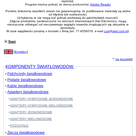
wyższej).
Program można pobrać ze strony producenta:
Adobe Reader
Pomimo dołożenia wszelkich starań nie gwarantujemy, że publikowane materiały są wolne
od błędów lub rozbieżności.
Uchybienia te nie mogą być jednak podstawą do jakichkolwiek roszczeń.
Zdjęcia produktów, zamieszczone na stronach internetowych Atel Electronics, mogą
nieznacznie odbiegać od rzeczywistego wyglądu towarów znajdujących się aktualnie w
sprzedaży.
W razie wątpliwości prosimy o kontakt z firmą (tel. 77-4556076, e-mail
cust@atel.com.pl
).
Start
[
English»
]
na początek
KOMPONENTY ŚWIATŁOWODOW.
Patchcordy światłowodowe
Pigtaile światłowodowe
Kable światłowodowe
Adaptery światłowodowe
ADAPTERY HYBRYDOWE JEDNOMODOWE
ADAPTERY HYBRYDOWE WIELOMODOWE
ADAPTERY JEDNOMODOWE
ADAPTERY WIELOMODOWE
POZOSTAŁE
Złącza światłowodowe