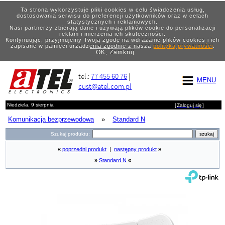
Ta strona wykorzystuje pliki cookies w celu świadczenia usług,
dostosowania serwisu do preferencji użytkowników oraz w celach
statystycznych i reklamowych.
Nasi partnerzy zbierają dane i używają plików cookie do personalizacji
reklam i mierzenia ich skuteczności.
Kontynuując, przyjmujemy Twoją zgodę na wdrażanie plików cookies i ich
zapisane w pamięci urządzenia zgodnie z naszą
polityką prywatności
.
OK, Zamknij
tel.:
77 455 60 76
|
MENU
cust@atel.com.pl
Niedziela, 9 sierpnia
[
Zaloguj się
]
Komunikacja bezprzewodowa
»
Standard N
Szukaj produktu:
«
poprzedni produkt
|
następny produkt
»
»
Standard N
«