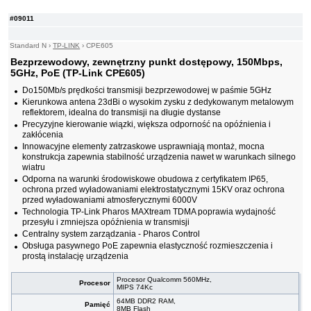
#09011
Standard N
›
TP-LINK
›
CPE605
Bezprzewodowy, zewnętrzny punkt dostępowy, 150Mbps,
5GHz, PoE (TP-Link CPE605)
Do150Mb/s prędkości transmisji bezprzewodowej w paśmie 5GHz
Kierunkowa antena 23dBi o wysokim zysku z dedykowanym metalowym
reflektorem, idealna do transmisji na długie dystanse
Precyzyjne kierowanie wiązki, większa odporność na opóźnienia i
zakłócenia
Innowacyjne elementy zatrzaskowe usprawniają montaż, mocna
konstrukcja zapewnia stabilność urządzenia nawet w warunkach silnego
wiatru
Odporna na warunki środowiskowe obudowa z certyfikatem IP65,
ochrona przed wyładowaniami elektrostatycznymi 15KV oraz ochrona
przed wyładowaniami atmosferycznymi 6000V
Technologia TP-Link Pharos MAXtream TDMA poprawia wydajność
przesyłu i zmniejsza opóźnienia w transmisji
Centralny system zarządzania - Pharos Control
Obsługa pasywnego PoE zapewnia elastyczność rozmieszczenia i
prostą instalację urządzenia
Procesor Qualcomm 560MHz,
Procesor
MIPS 74Kc
64MB DDR2 RAM,
Pamięć
8MB Flash