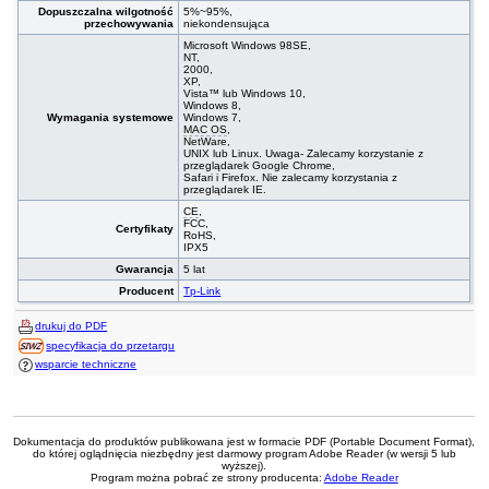
Dopuszczalna wilgotność
5%~95%,
przechowywania
niekondensująca
Microsoft Windows 98SE,
NT,
2000,
XP,
Vista™ lub Windows 10,
Windows 8,
Wymagania systemowe
Windows 7,
MAC OS
,
NetWare,
UNIX lub Linux. Uwaga- Zalecamy korzystanie z
przeglądarek Google Chrome,
Safari i Firefox. Nie zalecamy korzystania z
przeglądarek IE.
CE
,
FCC,
Certyfikaty
RoHS,
IPX5
Gwarancja
5 lat
Producent
Tp-Link
drukuj do PDF
specyfikacja do przetargu
wsparcie techniczne
Dokumentacja do produktów publikowana jest w formacie PDF (Portable Document Format),
do której oglądnięcia niezbędny jest darmowy program Adobe Reader (w wersji 5 lub
wyższej).
Program można pobrać ze strony producenta:
Adobe Reader