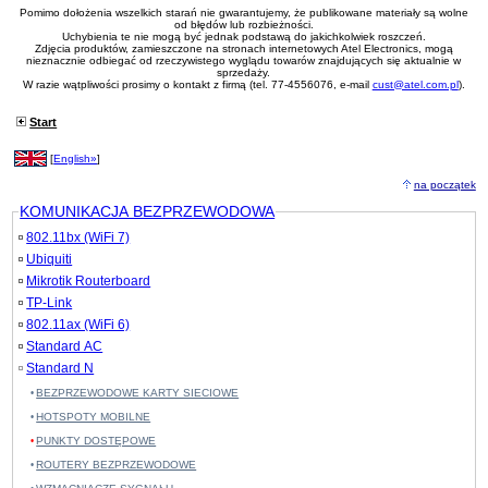
Pomimo dołożenia wszelkich starań nie gwarantujemy, że publikowane materiały są wolne
od błędów lub rozbieżności.
Uchybienia te nie mogą być jednak podstawą do jakichkolwiek roszczeń.
Zdjęcia produktów, zamieszczone na stronach internetowych Atel Electronics, mogą
nieznacznie odbiegać od rzeczywistego wyglądu towarów znajdujących się aktualnie w
sprzedaży.
W razie wątpliwości prosimy o kontakt z firmą (tel. 77-4556076, e-mail
cust@atel.com.pl
).
Start
[
English»
]
na początek
KOMUNIKACJA BEZPRZEWODOWA
802.11bx (WiFi 7)
Ubiquiti
Mikrotik Routerboard
TP-Link
802.11ax (WiFi 6)
Standard AC
Standard N
BEZPRZEWODOWE KARTY SIECIOWE
HOTSPOTY MOBILNE
PUNKTY DOSTĘPOWE
ROUTERY BEZPRZEWODOWE