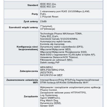
IEEE
802.11a
,
Standard
IEEE
802.11n
1 ekranowany port RJ45 10/100Mbps (LAN0,
Porty
PoE
),
1 Przycisk Reset
Zysk anteny
23dBi
7°(azymut),
Szerokość wiązki anteny
10°(elewacja)
Technologia Pharos MAXtream TDMA,
Tryby
802.11a
/n,
Szerokość kanału 5/10/20/40MHz,
Automatyczny wybór kanału,
Kontrola siły transmisji,
Konfiguracja sieci
Dynamiczny wybór częstotliwości (DFS),
bezprzewodowej
Włączanie/Wyłączanie
WDS
,
Włączanie/Wyłączanie Rozgłaszania
SSID
,
Multi-SSID z tagowaniem
VLAN
(tylko w trybie
AP
),
Ustawienia Distance/ACK Timeout,
Filtrowanie po adresach
MAC
,
Daleki zasięg PtP
WPA
/
WPA2
,
WPA-PSK
/WPA2-PSK,
Zabezpieczenia
(
AES
/
TKIP
),
64/128/152-bit
WEP
Zaawansowane ustawienia
Interwał Beacon/Próg RTS/Próg fragmentacji/Interwał
WiFi
DTIM /Izolacja
AP
/Krótki GI/Multimedia Wi-Fi
Wykrywanie i zarządzanie urządzeniami przez aplikację
Pharos Control,
Zarządzanie webowe przez HTTP/HTTPS,
Log Systemowy,
Zarządzanie
Agent
SNMP
(v2c),
Ping Watch Dog,
Dynamiczny
DDNS
,
Serwer
SSH