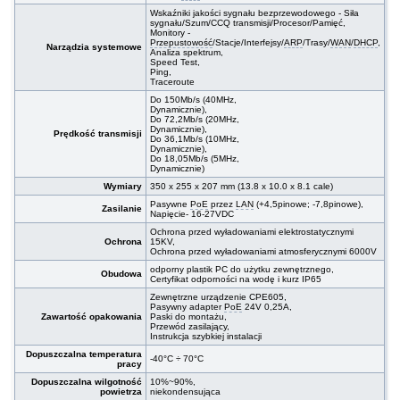
Wskaźniki jakości sygnału bezprzewodowego - Siła
sygnału/Szum/CCQ transmisji/Procesor/Pamięć,
Monitory -
Przepustowość
/Stacje/Interfejsy/
ARP
/Trasy/
WAN
/
DHCP
,
Narządzia systemowe
Analiza spektrum,
Speed Test,
Ping,
Traceroute
Do 150Mb/s (40MHz,
Dynamicznie),
Do 72,2Mb/s (20MHz,
Dynamicznie),
Prędkość transmisji
Do 36,1Mb/s (10MHz,
Dynamicznie),
Do 18,05Mb/s (5MHz,
Dynamicznie)
Wymiary
350 x 255 x 207 mm (13.8 x 10.0 x 8.1 cale)
Pasywne
PoE
przez
LAN
(+4,5pinowe; -7,8pinowe),
Zasilanie
Napięcie- 16-27VDC
Ochrona przed wyładowaniami elektrostatycznymi
Ochrona
15KV,
Ochrona przed wyładowaniami atmosferycznymi 6000V
odporny plastik PC do użytku zewnętrznego,
Obudowa
Certyfikat odporności na wodę i kurz IP65
Zewnętrzne urządzenie CPE605,
Pasywny adapter
PoE
24V 0,25A,
Zawartość opakowania
Paski do montażu,
Przewód zasilający,
Instrukcja szybkiej instalacji
Dopuszczalna temperatura
-40°C ÷ 70°C
pracy
Dopuszczalna wilgotność
10%~90%,
powietrza
niekondensująca