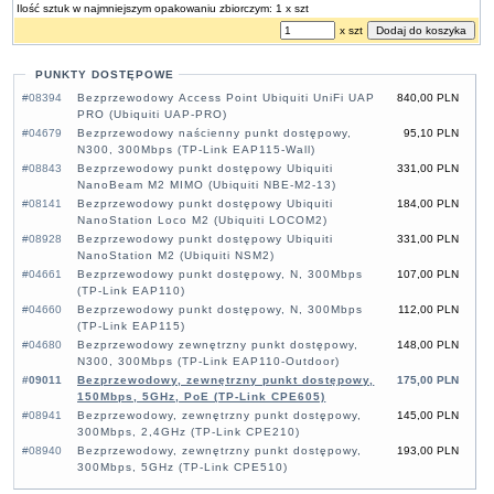
Ilość sztuk w najmniejszym opakowaniu zbiorczym: 1 x szt
x szt
PUNKTY DOSTĘPOWE
#08394
Bezprzewodowy Access Point Ubiquiti UniFi UAP
840,00 PLN
PRO (Ubiquiti UAP-PRO)
#04679
Bezprzewodowy naścienny punkt dostępowy,
95,10 PLN
N300, 300Mbps (TP-Link EAP115-Wall)
#08843
Bezprzewodowy punkt dostępowy Ubiquiti
331,00 PLN
NanoBeam M2 MIMO (Ubiquiti NBE-M2-13)
#08141
Bezprzewodowy punkt dostępowy Ubiquiti
184,00 PLN
NanoStation Loco M2 (Ubiquiti LOCOM2)
#08928
Bezprzewodowy punkt dostępowy Ubiquiti
331,00 PLN
NanoStation M2 (Ubiquiti NSM2)
#04661
Bezprzewodowy punkt dostępowy, N, 300Mbps
107,00 PLN
(TP-Link EAP110)
#04660
Bezprzewodowy punkt dostępowy, N, 300Mbps
112,00 PLN
(TP-Link EAP115)
#04680
Bezprzewodowy zewnętrzny punkt dostępowy,
148,00 PLN
N300, 300Mbps (TP-Link EAP110-Outdoor)
#09011
Bezprzewodowy, zewnętrzny punkt dostępowy,
175,00 PLN
150Mbps, 5GHz, PoE (TP-Link CPE605)
#08941
Bezprzewodowy, zewnętrzny punkt dostępowy,
145,00 PLN
300Mbps, 2,4GHz (TP-Link CPE210)
#08940
Bezprzewodowy, zewnętrzny punkt dostępowy,
193,00 PLN
300Mbps, 5GHz (TP-Link CPE510)