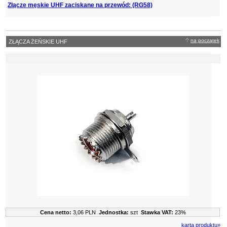
Złącze męskie UHF zaciskane na przewód: (RG58)
na początek
ZŁĄCZA ŻEŃSKIE UHF
Cena netto:
3,06 PLN
Jednostka:
szt
Stawka VAT:
23%
karta produktu»