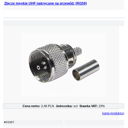
Złącze męskie UHF nakręcane na przewód: (RG59)
Cena netto:
2,46 PLN
Jednostka:
szt
Stawka VAT:
23%
karta produktu»
#03387