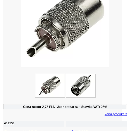
Cena netto:
2,78 PLN
Jednostka:
szt
Stawka VAT:
23%
karta produktu»
#01558