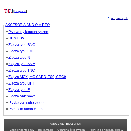
[
English»
]
na początek
AKCESORIA AUDIO-VIDEO
Przewody koncentryczne
HDMI, DVI
Złącza typu BNC
Złącza typu FME
Złącza typu N
Złącza typu SMA
Złącza typu TNC
Złącza MCX, MC CARD, TS9, CRC9
Złącza typu UHF
Złącza typu F
Złącza antenowe
Przyłącza audio video
Przejścia audio video
©2026 Atel Electronics
Zasady sprzedaży
Reklamacje
Ochrona środowiska
Polityka dotycząca plików