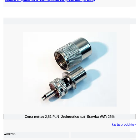
Cena netto:
2,81 PLN
Jednostka:
szt
Stawka VAT:
23%
karta produktu»
#00700