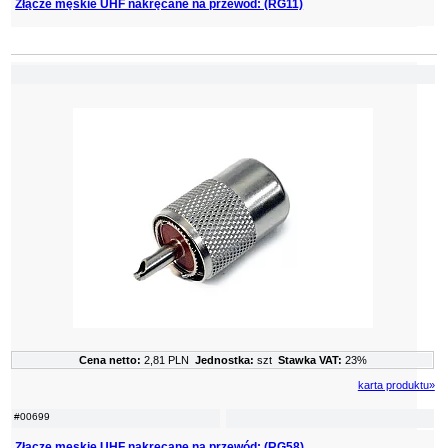
Złącze męskie UHF nakręcane na przewód: (RG11)
Cena netto:
2,81 PLN
Jednostka:
szt
Stawka VAT:
23%
karta produktu»
#00699
Złącze męskie UHF nakręcane na przewód: (RG58)