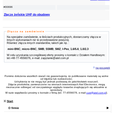
#00696
Złącze żeńskie UHF do obudowy
Złącza na zamówienie
Na specjalne zamówienie, w ilościach produkcyjnych, dostarczamy złącza w
innych wykonaniach niż te przedstawione powyżej.
Również złącza innych standardów, takich jak np. :
mini-BNC
;
micro-BNC
;
SMB
;
SSMB
;
SMZ
;
I-Pex
;
1.6/5.6
;
1.0/2.3
W celu uzyskania szczegółowej oferty prosimy o kontakt z Działem Handlowym:
tel.+48-77-4556076, e-mail: zapytanie@atel.com.pl
na początek
Pomimo dołożenia wszelkich starań nie gwarantujemy, że publikowane materiały są wolne
od błędów lub rozbieżności.
Uchybienia te nie mogą być jednak podstawą do jakichkolwiek roszczeń.
Zdjęcia produktów, zamieszczone na stronach internetowych Atel Electronics, mogą
nieznacznie odbiegać od rzeczywistego wyglądu towarów znajdujących się aktualnie w
sprzedaży.
W razie wątpliwości prosimy o kontakt z firmą (tel. 77-4556076, e-mail
cust@atel.com.pl
).
Start
O firmie