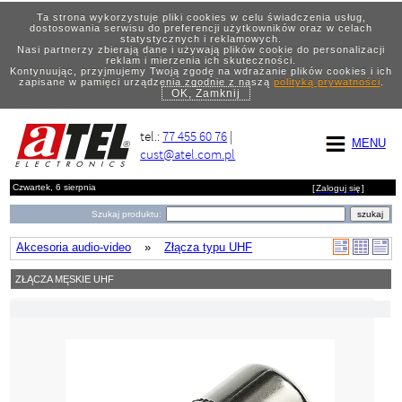
Ta strona wykorzystuje pliki cookies w celu świadczenia usług,
dostosowania serwisu do preferencji użytkowników oraz w celach
statystycznych i reklamowych.
Nasi partnerzy zbierają dane i używają plików cookie do personalizacji
reklam i mierzenia ich skuteczności.
Kontynuując, przyjmujemy Twoją zgodę na wdrażanie plików cookies i ich
zapisane w pamięci urządzenia zgodnie z naszą
polityką prywatności
.
OK, Zamknij
tel.:
77 455 60 76
|
MENU
cust@atel.com.pl
Czwartek, 6 sierpnia
[
Zaloguj się
]
Szukaj produktu:
Akcesoria audio-video
»
Złącza typu UHF
ZŁĄCZA MĘSKIE UHF